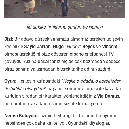
İki dakika tırtıklama şunları be Hurley!
Dizi:
Bir adaya düşsek yanımıza almamız gereken üç şeyin
kesinlikle
Sayid Jarrah
,
Hugo
“
Hurley
”
Reyes
ve
Vincent
olması gerektiğini bize gösteren efsaneler efsanesi TV
şovuydu. Aslına bakarsanız hiç de çok bozmadan sadece
biraz şanına yakışmadan biterek tarihe adını yazdırdı.
Oyun:
Herkesin kafasındaki “
Keşke o adada, o karakterler
ile birlikte olsaydım!
” hayalini sömürme amacı ile kazadan
kurtulan sıradan bir karakteri yönlendirdiğiniz
Via Domus
,
numaraların ve adanın sırrını sizinle tırmalıyordu.
Neden Kötüydü:
Dizinin herhangi bir bölümü bu oyunun
hepsinden çok daha kaliteliydi. Oyundaki, diyaloglar,