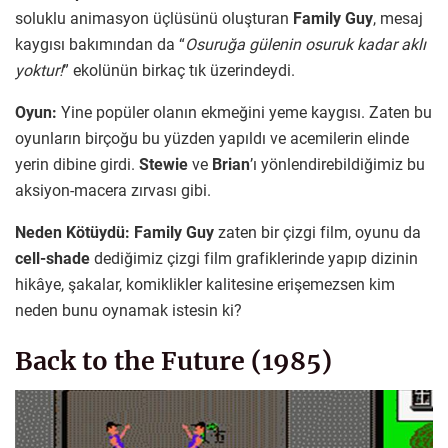
soluklu animasyon üçlüsünü oluşturan
Family Guy
, mesaj
kaygısı bakımından da “
Osuruğa gülenin osuruk kadar aklı
yoktur!
” ekolünün birkaç tık üzerindeydi.
Oyun:
Yine popüler olanın ekmeğini yeme kaygısı. Zaten bu
oyunların birçoğu bu yüzden yapıldı ve acemilerin elinde
yerin dibine girdi.
Stewie
ve
Brian
’ı yönlendirebildiğimiz bu
aksiyon-macera zırvası gibi.
Neden Kötüydü:
Family Guy
zaten bir çizgi film, oyunu da
cell-shade
dediğimiz çizgi film grafiklerinde yapıp dizinin
hikâye, şakalar, komiklikler kalitesine erişemezsen kim
neden bunu oynamak istesin ki?
Back to the Future (1985)