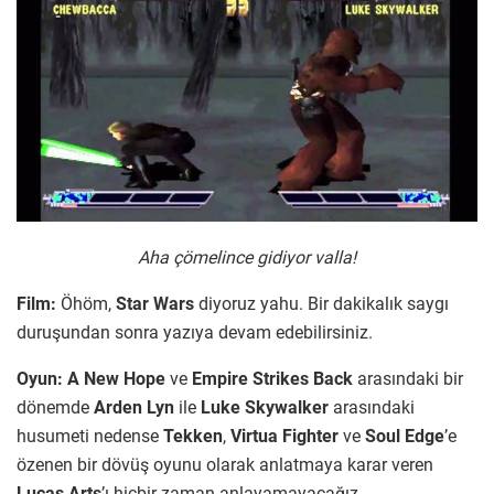
Aha çömelince gidiyor valla!
Film:
Öhöm,
Star Wars
diyoruz yahu. Bir dakikalık saygı
duruşundan sonra yazıya devam edebilirsiniz.
Oyun:
A New Hope
ve
Empire Strikes Back
arasındaki bir
dönemde
Arden Lyn
ile
Luke Skywalker
arasındaki
husumeti nedense
Tekken
,
Virtua Fighter
ve
Soul Edge
’e
özenen bir dövüş oyunu olarak anlatmaya karar veren
Lucas Arts
’ı hiçbir zaman anlayamayacağız.