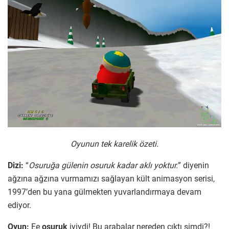
Oyunun tek karelik özeti.
Dizi:
“
Osuruğa gülenin osuruk kadar aklı yoktur.
” diyenin
ağzına ağzına vurmamızı sağlayan kült animasyon serisi,
1997’den bu yana gülmekten yuvarlandırmaya devam
ediyor.
Oyun:
Ee
osuruk
iyiydi! Bu arabalar nereden çıktı şimdi?!