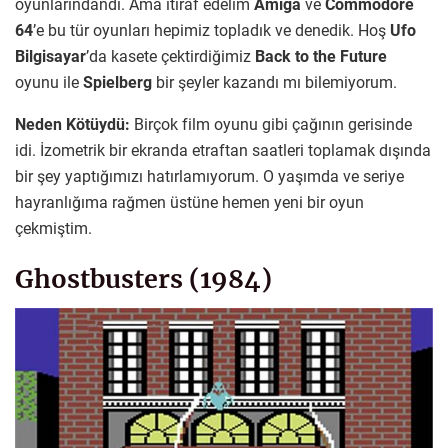
oyunlarındandı. Ama itiraf edelim
Amiga
ve
Commodore
64
’e bu tür oyunları hepimiz topladık ve denedik. Hoş
Ufo
Bilgisayar
’da kasete çektirdiğimiz
Back to the Future
oyunu ile
Spielberg
bir şeyler kazandı mı bilemiyorum.
Neden Kötüydü:
Birçok film oyunu gibi çağının gerisinde
idi. İzometrik bir ekranda etraftan saatleri toplamak dışında
bir şey yaptığımızı hatırlamıyorum. O yaşımda ve seriye
hayranlığıma rağmen üstüne hemen yeni bir oyun
çekmiştim.
Ghostbusters (1984)