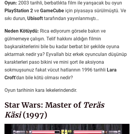
Oyun:
2003 tarihli, berbatlıkta film ile yarışacak bu oyun
PlayStation 2
ve
GameCube
için piyasaya sürülmüştü. Ve
sıkı durun,
Ubisoft
tarafından yayınlanmıştı…
Neden Kötüydü:
Rica ediyorum görsele bakın ve
gülmemeye çalışın. Telif hakkını aldığın filmin
başkarakterlerini bile bu kadar berbat bir şekilde oyuna
aktarmak nedir ya? Eyvallah biz erkek oyuncuları düşünüp
karakterleri paso bikini ve mini şort ile aksiyona
sokmuşsunuz fakat vücut hatlarının 1996 tarihli
Lara
Croft
’dan bile kötü olması nedir?
Oyun tarihinin kara lekelerindendir.
Star Wars: Master of
Teräs
Käsi
(1997)