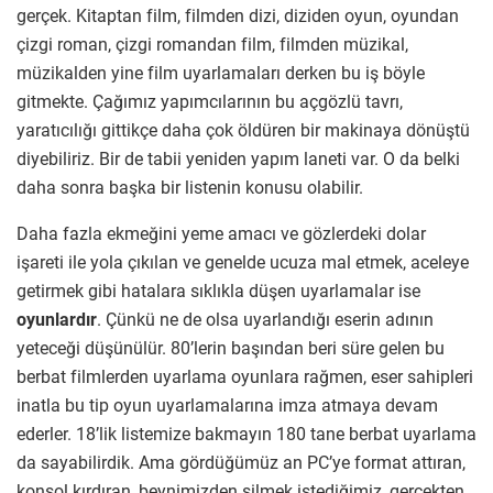
gerçek. Kitaptan film, filmden dizi, diziden oyun, oyundan
çizgi roman, çizgi romandan film, filmden müzikal,
müzikalden yine film uyarlamaları derken bu iş böyle
gitmekte. Çağımız yapımcılarının bu açgözlü tavrı,
yaratıcılığı gittikçe daha çok öldüren bir makinaya dönüştü
diyebiliriz. Bir de tabii yeniden yapım laneti var. O da belki
daha sonra başka bir listenin konusu olabilir.
Daha fazla ekmeğini yeme amacı ve gözlerdeki dolar
işareti ile yola çıkılan ve genelde ucuza mal etmek, aceleye
getirmek gibi hatalara sıklıkla düşen uyarlamalar ise
oyunlardır
. Çünkü ne de olsa uyarlandığı eserin adının
yeteceği düşünülür. 80’lerin başından beri süre gelen bu
berbat filmlerden uyarlama oyunlara rağmen, eser sahipleri
inatla bu tip oyun uyarlamalarına imza atmaya devam
ederler. 18’lik listemize bakmayın 180 tane berbat uyarlama
da sayabilirdik. Ama gördüğümüz an PC’ye format attıran,
konsol kırdıran, beynimizden silmek istediğimiz, gerçekten