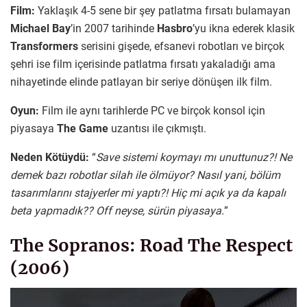
Film:
Yaklaşık 4-5 sene bir şey patlatma fırsatı bulamayan
Michael Bay
’in 2007 tarihinde
Hasbro
’yu ikna ederek klasik
Transformers
serisini gişede, efsanevi robotları ve birçok
şehri ise film içerisinde patlatma fırsatı yakaladığı ama
nihayetinde elinde patlayan bir seriye dönüşen ilk film.
Oyun:
Film ile aynı tarihlerde PC ve birçok konsol için
piyasaya
The Game
uzantısı ile çıkmıştı.
Neden Kötüydü:
“
Save sistemi koymayı mı unuttunuz?! Ne
demek bazı robotlar silah ile ölmüyor? Nasıl yani, bölüm
tasarımlarını stajyerler mi yaptı?! Hiç mi açık ya da kapalı
beta yapmadık?? Off neyse, sürün piyasaya.
”
The Sopranos: Road The Respect
(2006)