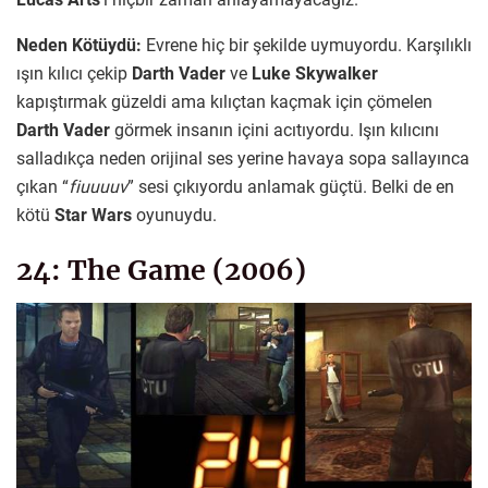
Neden Kötüydü:
Evrene hiç bir şekilde uymuyordu. Karşılıklı
ışın kılıcı çekip
Darth Vader
ve
Luke Skywalker
kapıştırmak güzeldi ama kılıçtan kaçmak için çömelen
Darth Vader
görmek insanın içini acıtıyordu. Işın kılıcını
salladıkça neden orijinal ses yerine havaya sopa sallayınca
çıkan “
fiuuuuv
” sesi çıkıyordu anlamak güçtü. Belki de en
kötü
Star Wars
oyunuydu.
24: The Game (2006)