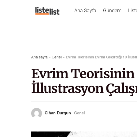
Ana Sayfa
Gündem
List
Ana sayfa
»
Genel
»
Evrim Teorisinin Evrim Geçirdiği 10 İllu
Evrim Teorisinin 
İllustrasyon Çalı
Cihan Durgun
Genel