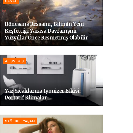
SANAT
Rönesans Ressamı, Bilimin Yeni
Keşfettiği Yarasa Davranışını
Yüzyıllar Önce Resmetmiş Olabilir
ALIŞVERIŞ
Yaz Sıcaklarına Iyonizer Etkisi:
Portatif Klimalar
SAĞLIKLI YAŞAM