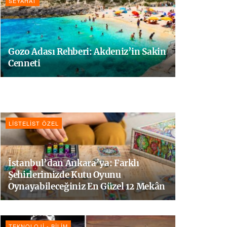
SEYAHAT
Gozo Adası Rehberi: Akdeniz’in Sakin
Cenneti
LISTELIST ÖZEL
İstanbul’dan Ankara’ya: Farklı
Şehirlerimizde Kutu Oyunu
Oynayabileceğiniz En Güzel 12 Mekân
TEKNOLOJI - BILIM