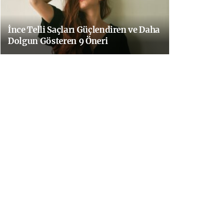
İnce Telli Saçları Güçlendiren ve Daha
Dolgun Gösteren 9 Öneri