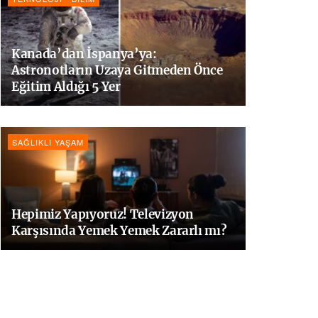
Kanada’dan İspanya’ya:
Astronotların Uzaya Gitmeden Önce
Eğitim Aldığı 5 Yer
SAĞLIKLI YAŞAM
Hepimiz Yapıyoruz! Televizyon
Karşısında Yemek Yemek Zararlı mı?