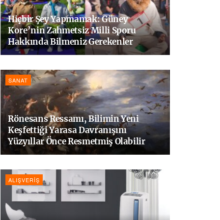
Hiçbir Şey Yapmamak: Güney
Kore’nin Zahmetsiz Milli Sporu
Hakkında Bilmeniz Gerekenler
SANAT
Rönesans Ressamı, Bilimin Yeni
Keşfettiği Yarasa Davranışını
Yüzyıllar Önce Resmetmiş Olabilir
ALIŞVERIŞ