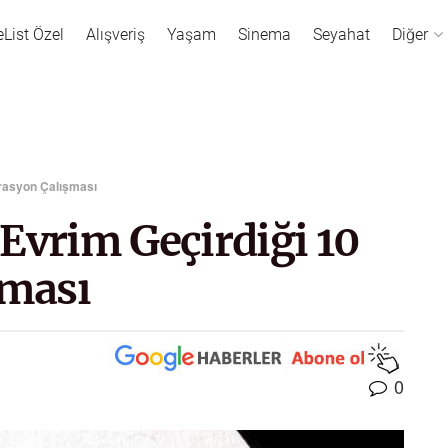
eList Özel
Alışveriş
Yaşam
Sinema
Seyahat
Diğer
strasyon Çalışması
Evrim Geçirdiği 10
şması
0