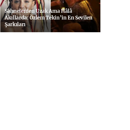
Sahnelerden Uzak Ama Hâlâ
Akıllarda: Özlem Tekin’in En Sevilen
Şarkıları