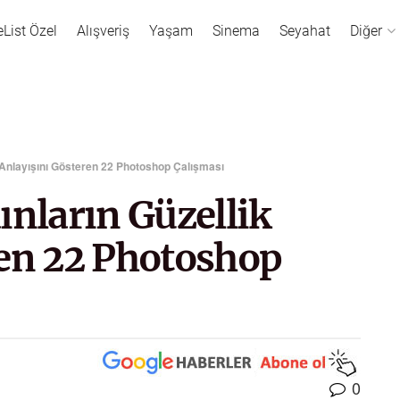
eList Özel
Alışveriş
Yaşam
Sinema
Seyahat
Diğer
 Anlayışını Gösteren 22 Photoshop Çalışması
ınların Güzellik
ren 22 Photoshop
0