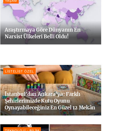
YAŞAM
Araştırmaya Göre Dünyanın En
Narsist Ülkeleri Belli Oldu!
LISTELIST ÖZEL
İstanbul’dan Ankara’ya: Farklı
Şehirlerimizde Kutu Oyunu
Oynayabileceğiniz En Güzel 12 Mekân
TEKNOLOJI - BILIM