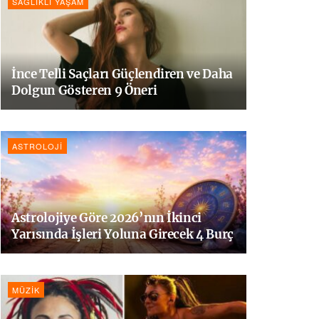
SAĞLIKLI YAŞAM
İnce Telli Saçları Güçlendiren ve Daha
Dolgun Gösteren 9 Öneri
ASTROLOJI
Astrolojiye Göre 2026’nın İkinci
Yarısında İşleri Yoluna Girecek 4 Burç
MÜZIK