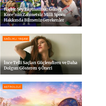
Hiçbir Şey Yapmamak: Güney
Kore’nin Zahmetsiz Milli Sporu
Hakkında Bilmeniz Gerekenler
SAĞLIKLI YAŞAM
İnce Telli Saçları Güçlendiren ve Daha
Dolgun Gösteren 9 Öneri
ASTROLOJI