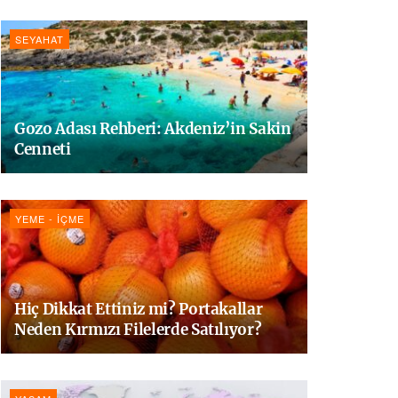
SEYAHAT
Gozo Adası Rehberi: Akdeniz’in Sakin
Cenneti
YEME - İÇME
Hiç Dikkat Ettiniz mi? Portakallar
Neden Kırmızı Filelerde Satılıyor?