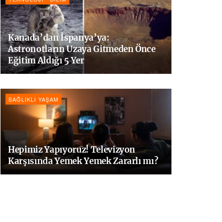
Kanada’dan İspanya’ya:
Astronotların Uzaya Gitmeden Önce
Eğitim Aldığı 5 Yer
SAĞLIKLI YAŞAM
Hepimiz Yapıyoruz! Televizyon
Karşısında Yemek Yemek Zararlı mı?