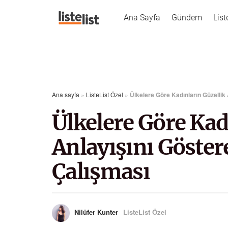
Ana Sayfa
Gündem
List
Ana sayfa
»
ListeList Özel
»
Ülkelere Göre Kadınların Güzellik
Ülkelere Göre Kad
Anlayışını Göste
Çalışması
Nilüfer Kunter
ListeList Özel