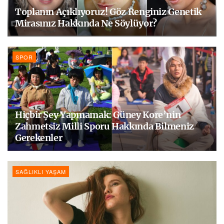
Toplanın Açıklıyoruz! Göz Renginiz Genetik
Mirasınız Hakkında Ne Söylüyor?
SPOR
Hiçbir Şey Yapmamak: Güney Kore’nin
Zahmetsiz Milli Sporu Hakkında Bilmeniz
Gerekenler
SAĞLIKLI YAŞAM