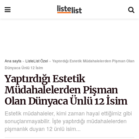
Ana sayfa
»
ListeList Özel
»
Yaptırdığı Estetik Müdahalelerden Pişman Olan
Dünyaca Ünlü 12 İsim
Yaptırdığı Estetik
Müdahalelerden Pişman
Olan Dünyaca Ünlü 12 İsim
Estetik müdahaleler, kimi zaman hayal ettiğimiz gibi
sonuçlanmayabilir. İşte yaptırdığı müdahalelerden
pişmanlık duyan 12 ünlü isim...