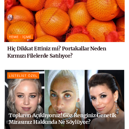
YEME - İÇME
Hiç Dikkat Ettiniz mi? Portakallar Neden
Kırmızı Filelerde Satılıyor?
LISTELIST ÖZEL
Toplanın Açıklıyoruz! Göz Renginiz Genetik
Mirasınız Hakkında Ne Söylüyor?