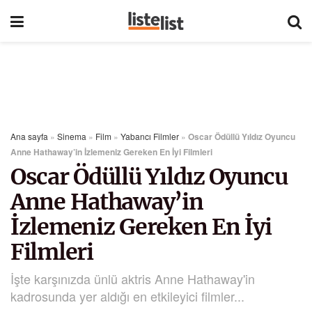
Ana sayfa
»
Sinema
»
Film
»
Yabancı Filmler
»
Oscar Ödüllü Yıldız Oyuncu
Anne Hathaway’in İzlemeniz Gereken En İyi Filmleri
Oscar Ödüllü Yıldız Oyuncu
Anne Hathaway’in
İzlemeniz Gereken En İyi
Filmleri
İşte karşınızda ünlü aktris Anne Hathaway'in
kadrosunda yer aldığı en etkileyici filmler...