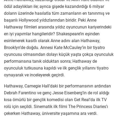
ödül adaylıkları ile; ayrıca gişede kazandırdığı 6 milyar
doların üzerinde hasılatla tüm zamanların en tanınmış ve
başarılı Hollywood yıldızlarından biridir. Peki Anne
Hathaway filmleri arasında yıldız oyuncunun kariyerindeki
en iyi yapımlar hangileridir? Shakespeare’in eşinden
esinlenerek kasıtlı olarak Anne adını alan Hathaway,
Brooklyn’de doğdu. Annesi Kate McCauley’in bir tiyatro
oyuncusu olmasından dolayı küçük yaşta çokça oyunculuk
performansına tanık olduktan sonra; Hathaway de
oyunculuk tutkusuna kapıldı ve ilk gençlik yıllarını tiyatro
oynayarak ve inceleyerek geçirdi.
Hathaway, Carnegie Hall’daki bir performansının ardından
Debrah Farentino ve genç Jesse Eisenberg’in de rol aldığı
kısa ömürlü bir gençlik komedisi olan Get Real’da ilk TV
rolü için seçildi. Sinematik ilk filmi The Princess Diaries’ı
çekerken Hathaway, üniversite yaşamına ara verdi.