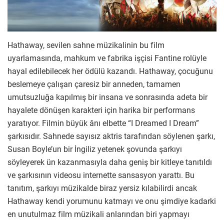
Hathaway, sevilen sahne müzikalinin bu film
uyarlamasında, mahkum ve fabrika işçisi Fantine rolüyle
hayal edilebilecek her ödülü kazandı. Hathaway, çocuğunu
beslemeye çalışan çaresiz bir anneden, tamamen
umutsuzluğa kapılmış bir insana ve sonrasında adeta bir
hayalete dönüşen karakteri için harika bir performans
yaratıyor. Filmin büyük ânı elbette “I Dreamed I Dream”
şarkısıdır. Sahnede sayısız aktris tarafından söylenen şarkı,
Susan Boyle’un bir İngiliz yetenek şovunda şarkıyı
söyleyerek ün kazanmasıyla daha geniş bir kitleye tanıtıldı
ve şarkısının videosu internette sansasyon yarattı. Bu
tanıtım, şarkıyı müzikalde biraz yersiz kılabilirdi ancak
Hathaway kendi yorumunu katmayı ve onu şimdiye kadarki
en unutulmaz film müzikali anlarından biri yapmayı