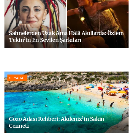
Sahnelerden Uzak Ama Hâlâ Akıllarda: Özlem
Tekin’in En Sevilen Şarkıları
SEYAHAT
Gozo Adası Rehberi: Akdeniz’in Sakin
Cenneti