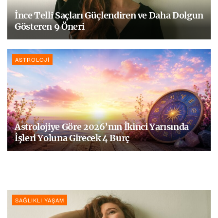
İnce Telli Saçları Güçlendiren ve Daha Dolgun
Gösteren 9 Öneri
ASTROLOJI
Astrolojiye Göre 2026’nın İkinci Yarısında
İşleri Yoluna Girecek 4 Burç
SAĞLIKLI YAŞAM