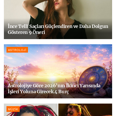
İnce Telli Saçları Güçlendiren ve Daha Dolgun
Gösteren 9 Öneri
ASTROLOJI
Astrolojiye Göre 2026’nın İkinci Yarısında
İşleri Yoluna Girecek 4 Burç
MÜZIK