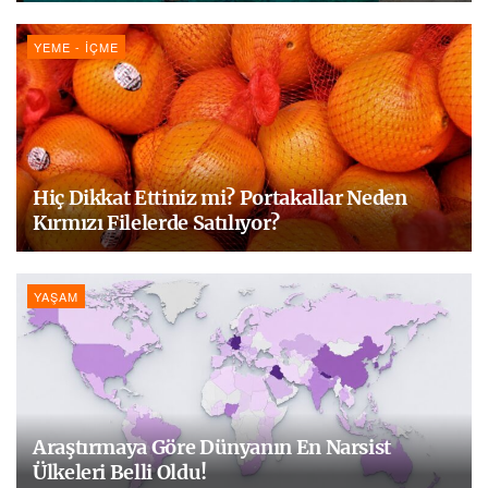
YEME - İÇME
Hiç Dikkat Ettiniz mi? Portakallar Neden
Kırmızı Filelerde Satılıyor?
YAŞAM
Araştırmaya Göre Dünyanın En Narsist
Ülkeleri Belli Oldu!