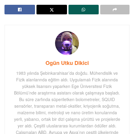
Ogün Utku Dikici
1983 yılında Şebinkarahisar’da doğdu. Mühendislik ve
Fizik alanlarında eğitim aldı. Uygulamalı Fizik alanında
yüksek lisansını yaparken Ege Üniversitesi Fizik
Bölümü’nde araştırma asistanı olarak çalışmaya başladı.
Bu süre zarfında süperiletken bolometreler, SQUID
sensörler, transparan metal-oksitler, kriyojenik soğutma,
malzeme bilimi, metroloji ve nano üretim konularında
yerli, yabancı, ortak bir dizi çalışma yürüttü ve projelerde
yer aldı. Çeşitli uluslararası kurumlardan ödüller aldı.
Çalışmaları ABD, Avrupa ve Asya’nın çeşitli ülkelerinde