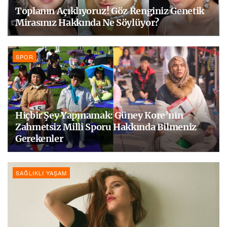
Toplanın Açıklıyoruz! Göz Renginiz Genetik
Mirasınız Hakkında Ne Söylüyor?
SPOR
Hiçbir Şey Yapmamak: Güney Kore’nin
Zahmetsiz Milli Sporu Hakkında Bilmeniz
Gerekenler
SAĞLIKLI YAŞAM