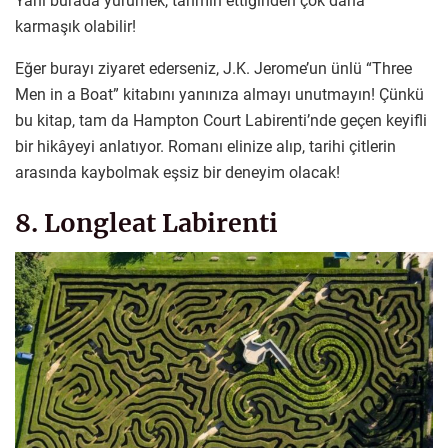
Yani burada yürümek, tahmin ettiğinden çok daha
karmaşık olabilir!
Eğer burayı ziyaret ederseniz, J.K. Jerome’un ünlü “Three
Men in a Boat” kitabını yanınıza almayı unutmayın! Çünkü
bu kitap, tam da Hampton Court Labirenti’nde geçen keyifli
bir hikâyeyi anlatıyor. Romanı elinize alıp, tarihi çitlerin
arasında kaybolmak eşsiz bir deneyim olacak!
8. Longleat Labirenti