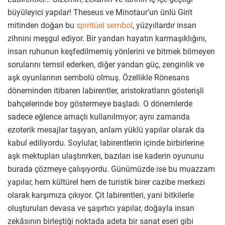
büyüleyici yapılar! Theseus ve Minotaur’un ünlü Girit
mitinden doğan bu
spiritüel sembol
, yüzyıllardır insan
zihnini meşgul ediyor. Bir yandan hayatın karmaşıklığını,
insan ruhunun keşfedilmemiş yönlerini ve bitmek bilmeyen
sorularını temsil ederken, diğer yandan güç, zenginlik ve
aşk oyunlarının sembolü olmuş. Özellikle Rönesans
döneminden itibaren labirentler, aristokratların gösterişli
bahçelerinde boy göstermeye başladı. O dönemlerde
sadece eğlence amaçlı kullanılmıyor; aynı zamanda
ezoterik mesajlar taşıyan, anlam yüklü yapılar olarak da
kabul ediliyordu. Soylular, labirentlerin içinde birbirlerine
aşk mektupları ulaştırırken, bazıları ise kaderin oyununu
burada çözmeye çalışıyordu. Günümüzde ise bu muazzam
yapılar, hem kültürel hem de turistik birer cazibe merkezi
olarak karşımıza çıkıyor. Çit labirentleri, yani bitkilerle
oluşturulan devasa ve şaşırtıcı yapılar, doğayla insan
zekâsının birleştiği noktada adeta bir sanat eseri gibi