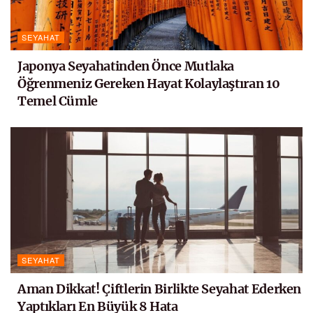
SEYAHAT
Japonya Seyahatinden Önce Mutlaka
Öğrenmeniz Gereken Hayat Kolaylaştıran 10
Temel Cümle
SEYAHAT
Aman Dikkat! Çiftlerin Birlikte Seyahat Ederken
Yaptıkları En Büyük 8 Hata