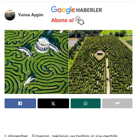
Yunus Aygün
Labirentler… Gizemin, zekânın ve tarihin iç içe geçtiği