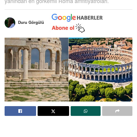
yanından en görkemli Roma amfitiyatroları.
Duru Görgülü