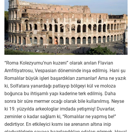
“Roma Kolezyumu’nun kuzeni” olarak anılan Flavian
Amfitiyatrosu, Vespasian döneminde inşa edilmiş. Hani şu
Romalılar büyük işleri başardıkları zamanlar! Ama ne yazık
ki, Solfatara yanardağı patlayıp bölgeyi kül ve moloza
boğunca bu ihtişamlı yapı kaderine terk edilmiş. Daha
sonra bir süre mermer ocağı olarak bile kullanılmış. Neyse
ki 19. yüzyılda arkeologlar imdada yetişmiş! Duvarlar,
zeminler o kadar sağlam ki, “Romalılar ne yapmış be!”
dedirtiyor. En etkileyici kısmı ise arenanın altına inip
gladyatörlerin savaşa hazırlandıkları odaları görmek. Hayal