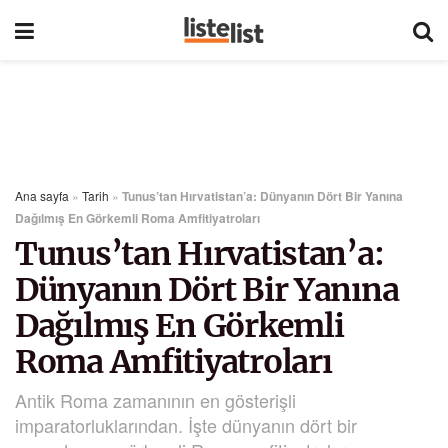
Ana sayfa
»
Tarih
»
Tunus’tan Hırvatistan’a: Dünyanın Dört Bir Yanına
Dağılmış En Görkemli Roma Amfitiyatroları
Tunus’tan Hırvatistan’a:
Dünyanın Dört Bir Yanına
Dağılmış En Görkemli
Roma Amfitiyatroları
Antik Roma zamanının en gösterişli
imparatorluklarından. İşte dünyanın dört bir