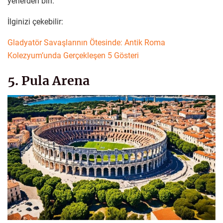
yerlerden biri.
İlginizi çekebilir:
Gladyatör Savaşlarının Ötesinde: Antik Roma
Kolezyum’unda Gerçekleşen 5 Gösteri
5. Pula Arena