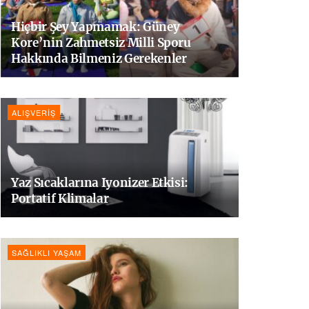
Hiçbir Şey Yapmamak: Güney
Kore’nin Zahmetsiz Milli Sporu
Hakkında Bilmeniz Gerekenler
ALIŞVERIŞ
Yaz Sıcaklarına Iyonizer Etkisi:
Portatif Klimalar
SAĞLIKLI YAŞAM