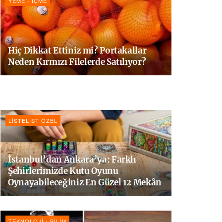
YEME - İÇME
Hiç Dikkat Ettiniz mi? Portakallar
Neden Kırmızı Filelerde Satılıyor?
LISTELIST ÖZEL
İstanbul’dan Ankara’ya: Farklı
Şehirlerimizde Kutu Oyunu
Oynayabileceğiniz En Güzel 12 Mekân
TEKNOLOJI - BILIM