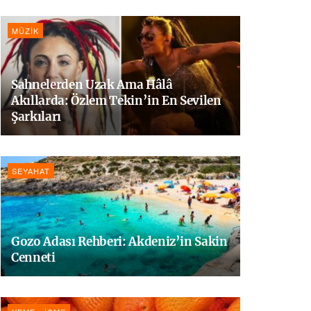
MÜZIK
Sahnelerden Uzak Ama Hâlâ
Akıllarda: Özlem Tekin’in En Sevilen
Şarkıları
SEYAHAT
Gozo Adası Rehberi: Akdeniz’in Sakin
Cenneti