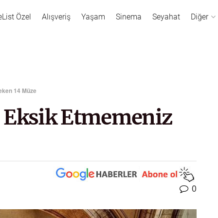
eList Özel
Alışveriş
Yaşam
Sinema
Seyahat
Diğer
reken 14 Müze
n Eksik Etmemeniz
0