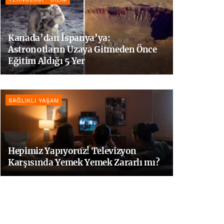
Kanada’dan İspanya’ya:
Astronotların Uzaya Gitmeden Önce
Eğitim Aldığı 5 Yer
SAĞLIKLI YAŞAM
Hepimiz Yapıyoruz! Televizyon
Karşısında Yemek Yemek Zararlı mı?