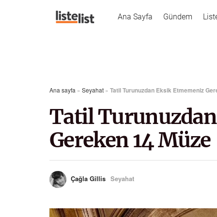
Ana Sayfa
Gündem
List
Ana sayfa
»
Seyahat
»
Tatil Turunuzdan Eksik Etmemeniz Ge
Tatil Turunuzda
Gereken 14 Müze
Çağla Gillis
Seyahat