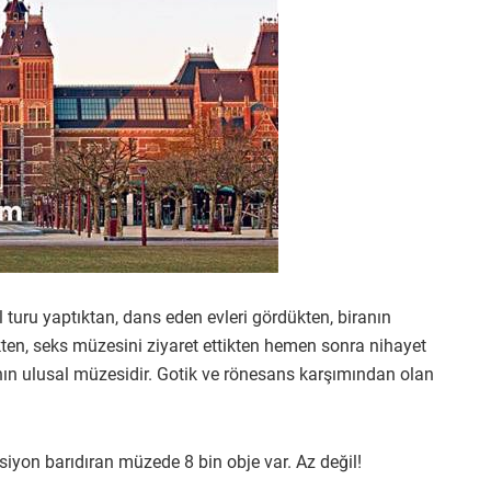
l turu yaptıktan, dans eden evleri gördükten, biranın
ikten, seks müzesini ziyaret ettikten hemen sonra nihayet
nın ulusal müzesidir. Gotik ve rönesans karşımından olan
ksiyon barıdıran müzede 8 bin obje var. Az değil!