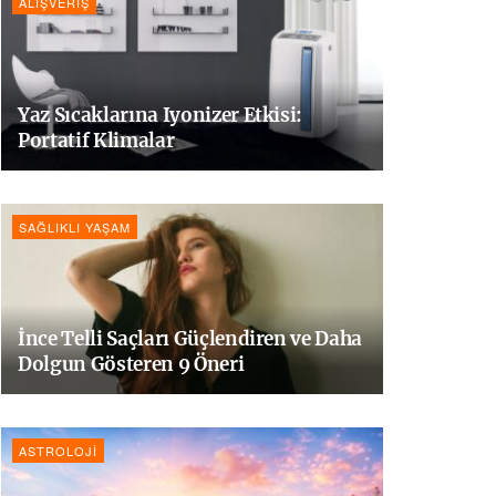
ALIŞVERIŞ
Yaz Sıcaklarına Iyonizer Etkisi:
Portatif Klimalar
SAĞLIKLI YAŞAM
İnce Telli Saçları Güçlendiren ve Daha
Dolgun Gösteren 9 Öneri
ASTROLOJI