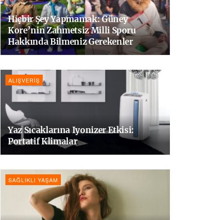
Hiçbir Şey Yapmamak: Güney
Kore’nin Zahmetsiz Milli Sporu
Hakkında Bilmeniz Gerekenler
ALIŞVERIŞ
Yaz Sıcaklarına Iyonizer Etkisi:
Portatif Klimalar
SAĞLIKLI YAŞAM