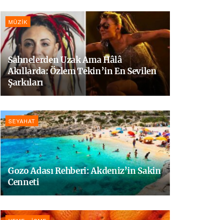
MÜZIK
Sahnelerden Uzak Ama Hâlâ
Akıllarda: Özlem Tekin’in En Sevilen
Şarkıları
SEYAHAT
Gozo Adası Rehberi: Akdeniz’in Sakin
Cenneti