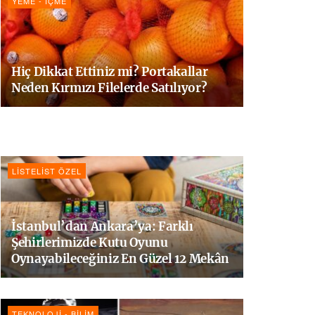
YEME - İÇME
Hiç Dikkat Ettiniz mi? Portakallar
Neden Kırmızı Filelerde Satılıyor?
LISTELIST ÖZEL
İstanbul’dan Ankara’ya: Farklı
Şehirlerimizde Kutu Oyunu
Oynayabileceğiniz En Güzel 12 Mekân
TEKNOLOJI - BILIM