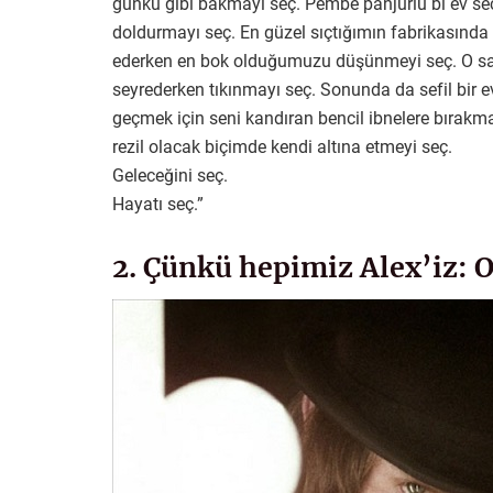
günkü gibi bakmayı seç. Pembe panjurlu bi ev seç. A
doldurmayı seç. En güzel sıçtığımın fabrikasında ü
ederken en bok olduğumuzu düşünmeyi seç. O sal
seyrederken tıkınmayı seç. Sonunda da sefil bir ev
geçmek için seni kandıran bencil ibnelere bırakmay
rezil olacak biçimde kendi altına etmeyi seç.
Geleceğini seç.
Hayatı seç.”
2. Çünkü hepimiz Alex’iz: 