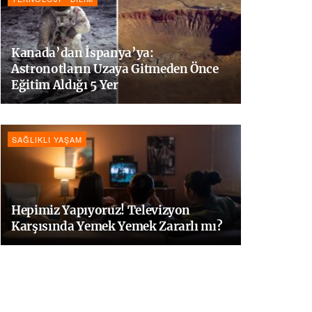
Kanada’dan İspanya’ya:
Astronotların Uzaya Gitmeden Önce
Eğitim Aldığı 5 Yer
SAĞLIKLI YAŞAM
Hepimiz Yapıyoruz! Televizyon
Karşısında Yemek Yemek Zararlı mı?