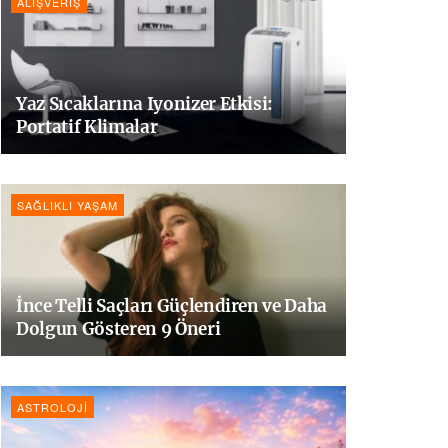
ALIŞVERIŞ
Yaz Sıcaklarına Iyonizer Etkisi:
Portatif Klimalar
SAĞLIKLI YAŞAM
İnce Telli Saçları Güçlendiren ve Daha
Dolgun Gösteren 9 Öneri
ASTROLOJI