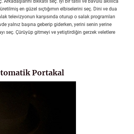
rkadaşlarını dikkatli seç. İyi bir tatili ve bavulu akıllıca
retilmiş en güzel sıçtığımın elbiselerini seç. Dini ve dua
ak televizyonun karşısında oturup o salak programları
de yalnız başına geberip giderken, yerini senin yerine
ı seç. Çürüyüp gitmeyi ve yetiştirdiğin gerzek veletlere
Otomatik Portakal