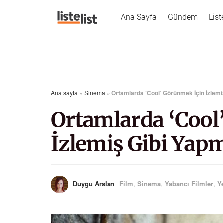
Ana Sayfa
Gündem
List
Ana sayfa
»
Sinema
»
Ortamlarda ‘Cool’ Görünmek İçin İzlem
Ortamlarda ‘Cool
İzlemiş Gibi Yap
Duygu Arslan
Film
,
Sinema
,
Yabancı Filmler
,
Ye