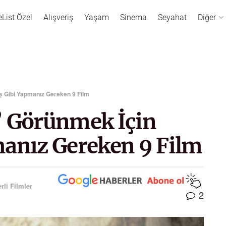
eList Özel
Alışveriş
Yaşam
Sinema
Seyahat
Diğer
iş Gibi Yapmanız Gereken 9 Film
’ Görünmek İçin
manız Gereken 9 Film
rli Filmler
2