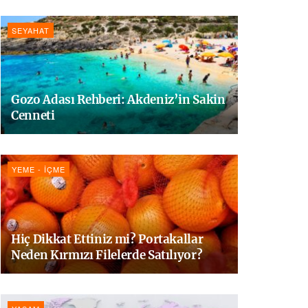
SEYAHAT
Gozo Adası Rehberi: Akdeniz’in Sakin
Cenneti
YEME - İÇME
Hiç Dikkat Ettiniz mi? Portakallar
Neden Kırmızı Filelerde Satılıyor?