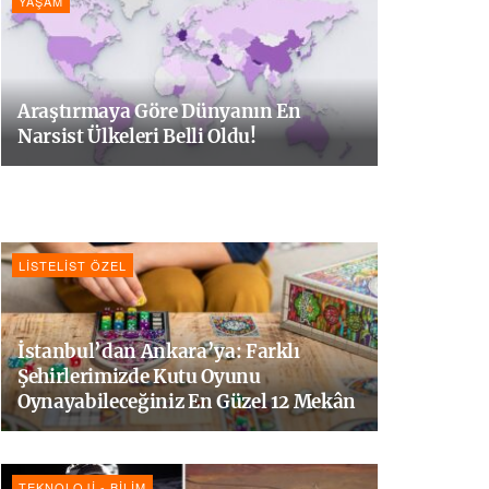
YAŞAM
Araştırmaya Göre Dünyanın En
Narsist Ülkeleri Belli Oldu!
LISTELIST ÖZEL
İstanbul’dan Ankara’ya: Farklı
Şehirlerimizde Kutu Oyunu
Oynayabileceğiniz En Güzel 12 Mekân
TEKNOLOJI - BILIM