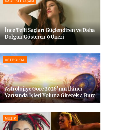
SAĞLIKLI YAŞAM
İnce Telli Saçları Güçlendiren ve Daha
Dolgun Gösteren 9 Öneri
ASTROLOJI
Astrolojiye Göre 2026’nın İkinci
Yarısında İşleri Yoluna Girecek 4 Burç
MÜZIK