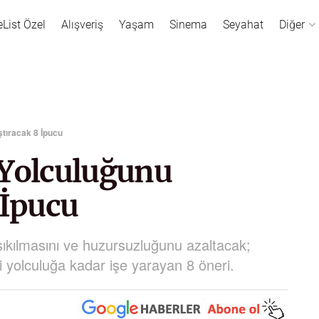
eList Özel
Alışveriş
Yaşam
Sinema
Seyahat
Diğer
tıracak 8 İpucu
 Yolculuğunu
 İpucu
sıkılmasını ve huzursuzluğunu azaltacak;
i yolculuğa kadar işe yarayan 8 öneri.