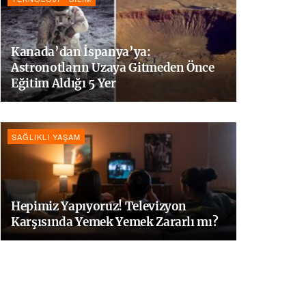
Kanada’dan İspanya’ya:
Astronotların Uzaya Gitmeden Önce
Eğitim Aldığı 5 Yer
SAĞLIKLI YAŞAM
Hepimiz Yapıyoruz! Televizyon
Karşısında Yemek Yemek Zararlı mı?