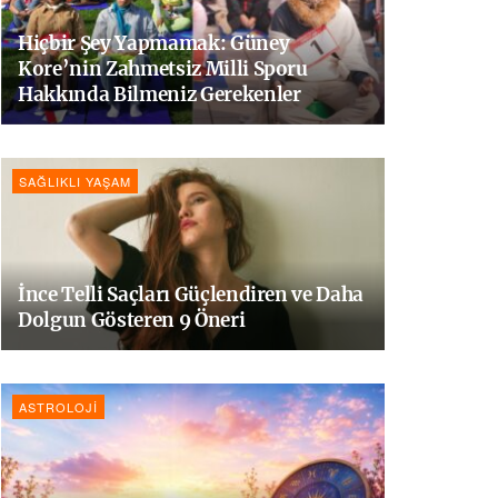
Hiçbir Şey Yapmamak: Güney
Kore’nin Zahmetsiz Milli Sporu
Hakkında Bilmeniz Gerekenler
SAĞLIKLI YAŞAM
İnce Telli Saçları Güçlendiren ve Daha
Dolgun Gösteren 9 Öneri
ASTROLOJI