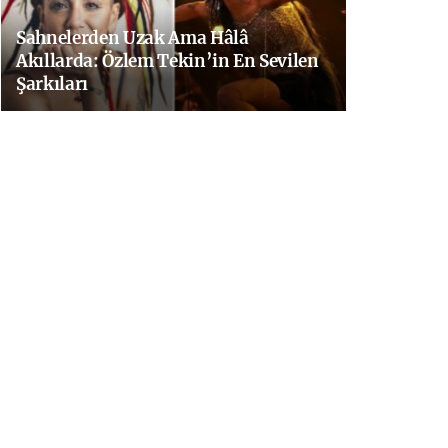
Sahnelerden Uzak Ama Hâlâ
Akıllarda: Özlem Tekin’in En Sevilen
Şarkıları