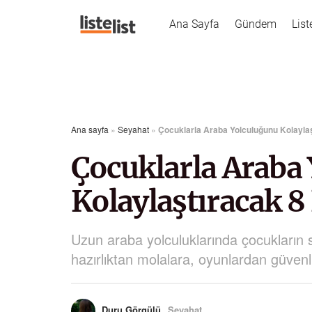
Ana Sayfa
Gündem
List
Ana sayfa
»
Seyahat
»
Çocuklarla Araba Yolculuğunu Kolaylaş
Çocuklarla Araba
Kolaylaştıracak 8
Uzun araba yolculuklarında çocukların 
hazırlıktan molalara, oyunlardan güvenl
Duru Görgülü
Seyahat