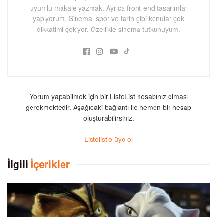
uyumlu makale yazmak. Ayrıca front-end tasarımlar
yapıyorum. Sinema, spor ve tarih gibi konular çok
dikkatimi çekiyor. Özellikle sinema tutkunuyum.
Yorum yapabilmek için bir ListeList hesabınız olması
gerekmektedir. Aşağıdaki bağlantı ile hemen bir hesap
oluşturabilirsiniz.
Listelist'e üye ol
İlgili
İçerikler