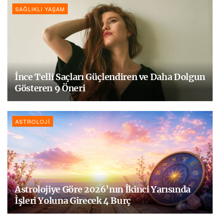
SAĞLIKLI YAŞAM
İnce Telli Saçları Güçlendiren ve Daha Dolgun
Gösteren 9 Öneri
ASTROLOJI
Astrolojiye Göre 2026’nın İkinci Yarısında
İşleri Yoluna Girecek 4 Burç