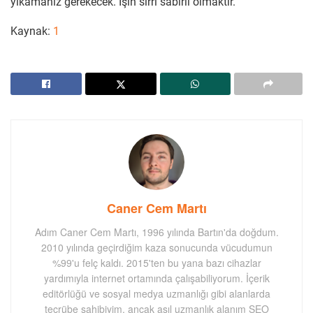
yıkamanız gerekecek. İşin sırrı sabırlı olmaktır.
Kaynak:
1
Caner Cem Martı
Adım Caner Cem Martı, 1996 yılında Bartın'da doğdum.
2010 yılında geçirdiğim kaza sonucunda vücudumun
%99'u felç kaldı. 2015'ten bu yana bazı cihazlar
yardımıyla internet ortamında çalışabiliyorum. İçerik
editörlüğü ve sosyal medya uzmanlığı gibi alanlarda
tecrübe sahibiyim, ancak asıl uzmanlık alanım SEO