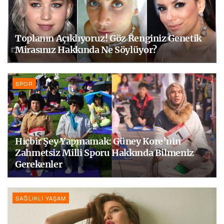
Toplanın Açıklıyoruz! Göz Renginiz Genetik
Mirasınız Hakkında Ne Söylüyor?
SPOR
Hiçbir Şey Yapmamak: Güney Kore’nin
Zahmetsiz Milli Sporu Hakkında Bilmeniz
Gerekenler
SAĞLIKLI YAŞAM