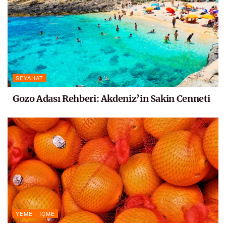
SEYAHAT
Gozo Adası Rehberi: Akdeniz’in Sakin Cenneti
YEME - İÇME