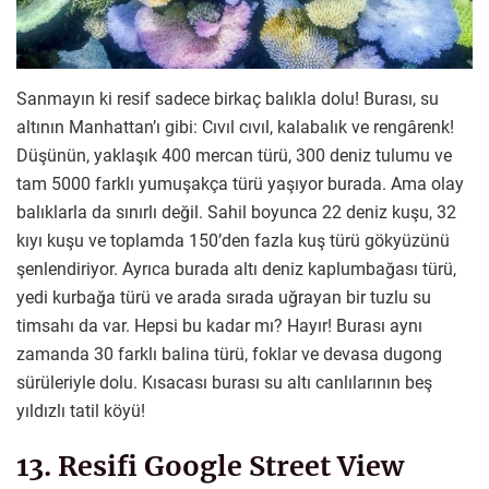
Sanmayın ki resif sadece birkaç balıkla dolu! Burası, su
altının Manhattan’ı gibi: Cıvıl cıvıl, kalabalık ve rengârenk!
Düşünün, yaklaşık 400 mercan türü, 300 deniz tulumu ve
tam 5000 farklı yumuşakça türü yaşıyor burada. Ama olay
balıklarla da sınırlı değil. Sahil boyunca 22 deniz kuşu, 32
kıyı kuşu ve toplamda 150’den fazla kuş türü gökyüzünü
şenlendiriyor. Ayrıca burada altı deniz kaplumbağası türü,
yedi kurbağa türü ve arada sırada uğrayan bir tuzlu su
timsahı da var. Hepsi bu kadar mı? Hayır! Burası aynı
zamanda 30 farklı balina türü, foklar ve devasa dugong
sürüleriyle dolu. Kısacası burası su altı canlılarının beş
yıldızlı tatil köyü!
13. Resifi Google Street View