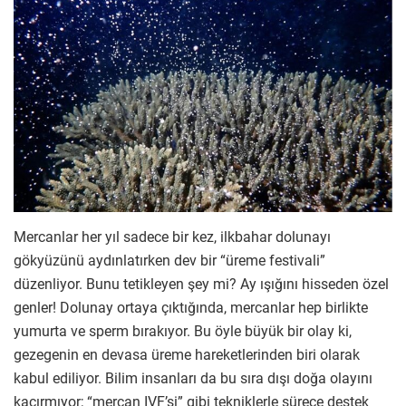
Mercanlar her yıl sadece bir kez, ilkbahar dolunayı
gökyüzünü aydınlatırken dev bir “üreme festivali”
düzenliyor. Bunu tetikleyen şey mi? Ay ışığını hisseden özel
genler! Dolunay ortaya çıktığında, mercanlar hep birlikte
yumurta ve sperm bırakıyor. Bu öyle büyük bir olay ki,
gezegenin en devasa üreme hareketlerinden biri olarak
kabul ediliyor. Bilim insanları da bu sıra dışı doğa olayını
kaçırmıyor; “mercan IVF’si” gibi tekniklerle sürece destek