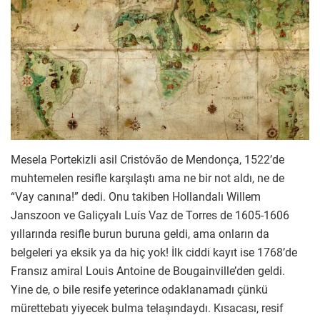
Mesela Portekizli asil Cristóvão de Mendonça, 1522’de
muhtemelen resifle karşılaştı ama ne bir not aldı, ne de
“Vay canına!” dedi. Onu takiben Hollandalı Willem
Janszoon ve Galiçyalı Luís Vaz de Torres de 1605-1606
yıllarında resifle burun buruna geldi, ama onların da
belgeleri ya eksik ya da hiç yok! İlk ciddi kayıt ise 1768’de
Fransız amiral Louis Antoine de Bougainville’den geldi.
Yine de, o bile resife yeterince odaklanamadı çünkü
mürettebatı yiyecek bulma telaşındaydı. Kısacası, resif