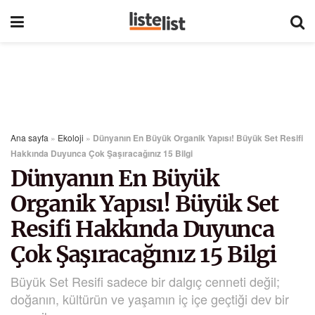
Ana sayfa
»
Ekoloji
»
Dünyanın En Büyük Organik Yapısı! Büyük Set Resifi
Hakkında Duyunca Çok Şaşıracağınız 15 Bilgi
Dünyanın En Büyük
Organik Yapısı! Büyük Set
Resifi Hakkında Duyunca
Çok Şaşıracağınız 15 Bilgi
Büyük Set Resifi sadece bir dalgıç cenneti değil;
doğanın, kültürün ve yaşamın iç içe geçtiği dev bir