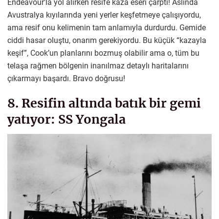
Endeavour’la yol alırken resife kaza eseri çarptı! Aslında
Avustralya kıyılarında yeni yerler keşfetmeye çalışıyordu,
ama resif onu kelimenin tam anlamıyla durdurdu. Gemide
ciddi hasar oluştu, onarım gerekiyordu. Bu küçük “kazayla
keşif”, Cook’un planlarını bozmuş olabilir ama o, tüm bu
telaşa rağmen bölgenin inanılmaz detaylı haritalarını
çıkarmayı başardı. Bravo doğrusu!
8. Resifin altında batık bir gemi
yatıyor: SS Yongala