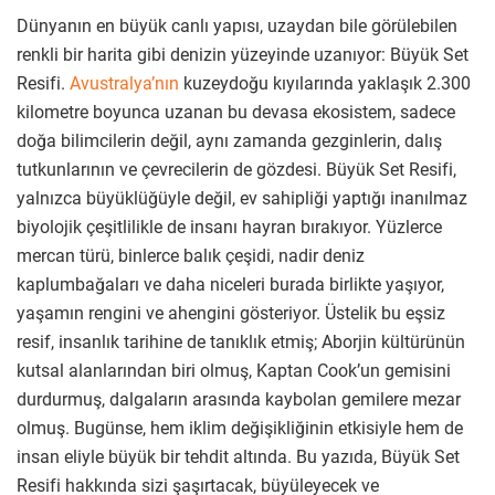
Dünyanın en büyük canlı yapısı, uzaydan bile görülebilen
renkli bir harita gibi denizin yüzeyinde uzanıyor: Büyük Set
Resifi.
Avustralya’nın
kuzeydoğu kıyılarında yaklaşık 2.300
kilometre boyunca uzanan bu devasa ekosistem, sadece
doğa bilimcilerin değil, aynı zamanda gezginlerin, dalış
tutkunlarının ve çevrecilerin de gözdesi. Büyük Set Resifi,
yalnızca büyüklüğüyle değil, ev sahipliği yaptığı inanılmaz
biyolojik çeşitlilikle de insanı hayran bırakıyor. Yüzlerce
mercan türü, binlerce balık çeşidi, nadir deniz
kaplumbağaları ve daha niceleri burada birlikte yaşıyor,
yaşamın rengini ve ahengini gösteriyor. Üstelik bu eşsiz
resif, insanlık tarihine de tanıklık etmiş; Aborjin kültürünün
kutsal alanlarından biri olmuş, Kaptan Cook’un gemisini
durdurmuş, dalgaların arasında kaybolan gemilere mezar
olmuş. Bugünse, hem iklim değişikliğinin etkisiyle hem de
insan eliyle büyük bir tehdit altında. Bu yazıda, Büyük Set
Resifi hakkında sizi şaşırtacak, büyüleyecek ve