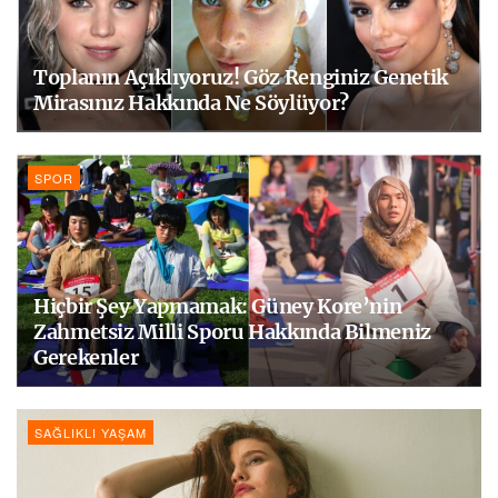
Toplanın Açıklıyoruz! Göz Renginiz Genetik
Mirasınız Hakkında Ne Söylüyor?
SPOR
Hiçbir Şey Yapmamak: Güney Kore’nin
Zahmetsiz Milli Sporu Hakkında Bilmeniz
Gerekenler
SAĞLIKLI YAŞAM