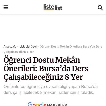
Ana sayfa
»
ListeList Özel
»
Öğrenci Dostu Mekân Önerileri: Bursa’da Ders
Çalışabileceğiniz 8 Yer
Öğrenci Dostu Mekân
Önerileri: Bursa’da Ders
Çalışabileceğiniz 8 Yer
On binlerce öğrenciye ev sahipliği yapan Bursa'da
ders çalışılabilecek 8 mekânı sizler için sıraladık.