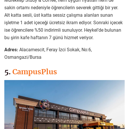
Mürekkep Study & Coffee, hem uygun fiyatları hem de
sakin ortamı nedeniyle öğrencilerin severek gittiği bir yer.
Alt katta sesli, üst katta sessiz çalışma alanları sunan
işletme 1 adet içeceği ücretsiz ikram ediyor. Sonraki içecek
ise öğrencilere %50 indirimli sunuluyor. Heykel’de bulunan
bu şirin kafe haftanın 7 günü hizmet veriyor.
Adres:
Alacamescit, Feray İzci Sokak, No:6,
Osmangazi/Bursa
5.
CampusPlus