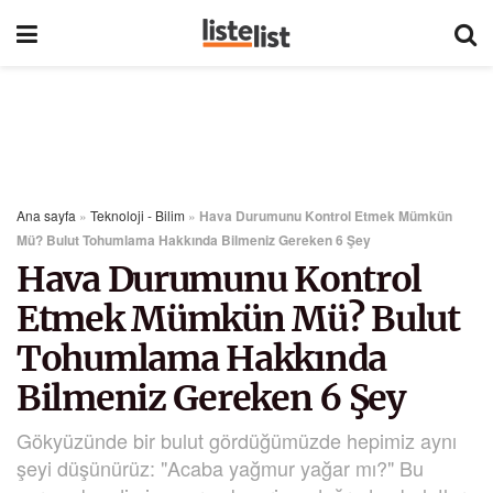
Ana sayfa
»
Teknoloji - Bilim
»
Hava Durumunu Kontrol Etmek Mümkün
Mü? Bulut Tohumlama Hakkında Bilmeniz Gereken 6 Şey
Hava Durumunu Kontrol
Etmek Mümkün Mü? Bulut
Tohumlama Hakkında
Bilmeniz Gereken 6 Şey
Gökyüzünde bir bulut gördüğümüzde hepimiz aynı
şeyi düşünürüz: "Acaba yağmur yağar mı?" Bu