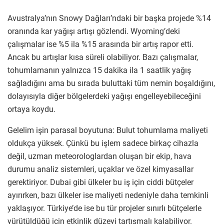
Avustralya’nın Snowy Dağları’ndaki bir başka projede %14
oranında kar yağışı artışı gözlendi. Wyoming’deki
çalışmalar ise %5 ila %15 arasında bir artış rapor etti.
Ancak bu artışlar kısa süreli olabiliyor. Bazı çalışmalar,
tohumlamanın yalnızca 15 dakika ila 1 saatlik yağış
sağladığını ama bu sırada buluttaki tüm nemin boşaldığını,
dolayısıyla diğer bölgelerdeki yağışı engelleyebileceğini
ortaya koydu.
Gelelim işin parasal boyutuna: Bulut tohumlama maliyeti
oldukça yüksek. Çünkü bu işlem sadece birkaç cihazla
değil, uzman meteorologlardan oluşan bir ekip, hava
durumu analiz sistemleri, uçaklar ve özel kimyasallar
gerektiriyor. Dubai gibi ülkeler bu iş için ciddi bütçeler
ayırırken, bazı ülkeler ise maliyeti nedeniyle daha temkinli
yaklaşıyor. Türkiye’de ise bu tür projeler sınırlı bütçelerle
yürütüldüğü için etkinlik düzeyi tartışmalı kalabiliyor.