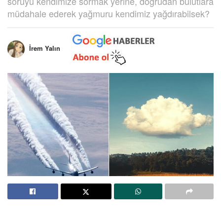
soruyu kendimize sormak yerine, doğrudan bulutlara
müdahale ederek yağmuru kendimiz yağdırabilsek?
İrem Yalın