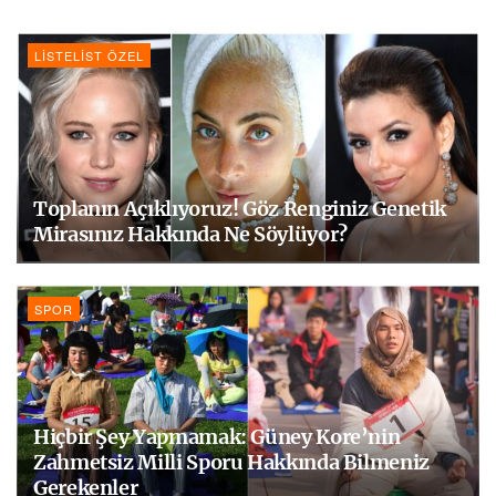
LISTELIST ÖZEL
Toplanın Açıklıyoruz! Göz Renginiz Genetik
Mirasınız Hakkında Ne Söylüyor?
SPOR
Hiçbir Şey Yapmamak: Güney Kore’nin
Zahmetsiz Milli Sporu Hakkında Bilmeniz
Gerekenler