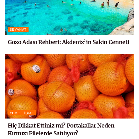
SEYAHAT
Gozo Adası Rehberi: Akdeniz’in Sakin Cenneti
YEME - İÇME
Hiç Dikkat Ettiniz mi? Portakallar Neden
Kırmızı Filelerde Satılıyor?