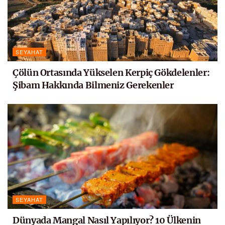
SEYAHAT
Çölün Ortasında Yükselen Kerpiç Gökdelenler:
Şibam Hakkında Bilmeniz Gerekenler
SEYAHAT
Dünyada Mangal Nasıl Yapılıyor? 10 Ülkenin