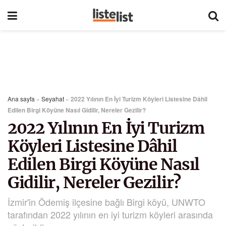
Ana sayfa
»
Seyahat
»
2022 Yılının En İyi Turizm Köyleri Listesine Dâhil
Edilen Birgi Köyüne Nasıl Gidilir, Nereler Gezilir?
2022 Yılının En İyi Turizm
Köyleri Listesine Dâhil
Edilen Birgi Köyüne Nasıl
Gidilir, Nereler Gezilir?
İzmir'in Ödemiş ilçesine bağlı Birgi köyü, UNWTO
tarafından 2022 yılının en iyi turizm köyleri arasında