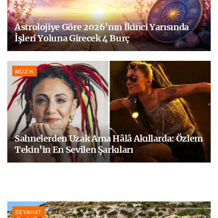
Astrolojiye Göre 2026’nın İkinci Yarısında
İşleri Yoluna Girecek 4 Burç
MÜZIK
Sahnelerden Uzak Ama Hâlâ Akıllarda: Özlem
Tekin’in En Sevilen Şarkıları
SEYAHAT