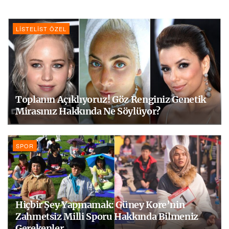
LISTELIST ÖZEL
Toplanın Açıklıyoruz! Göz Renginiz Genetik
Mirasınız Hakkında Ne Söylüyor?
SPOR
Hiçbir Şey Yapmamak: Güney Kore’nin
Zahmetsiz Milli Sporu Hakkında Bilmeniz
Gerekenler