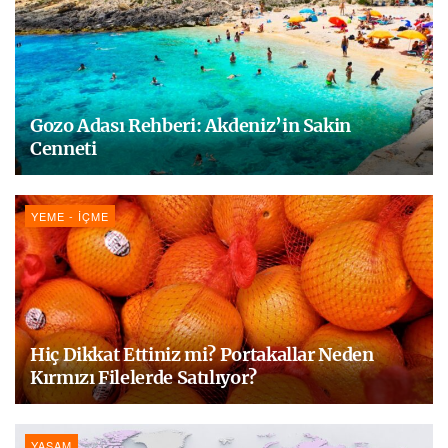
Gozo Adası Rehberi: Akdeniz’in Sakin
Cenneti
YEME - İÇME
Hiç Dikkat Ettiniz mi? Portakallar Neden
Kırmızı Filelerde Satılıyor?
YAŞAM