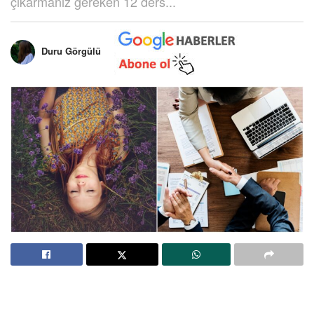
çıkarmanız gereken 12 ders...
Duru Görgülü