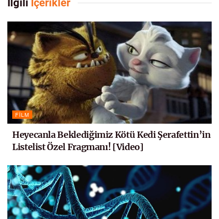
İlgili
İçerikler
FILM
Heyecanla Beklediğimiz Kötü Kedi Şerafettin’in
Listelist Özel Fragmanı! [Video]