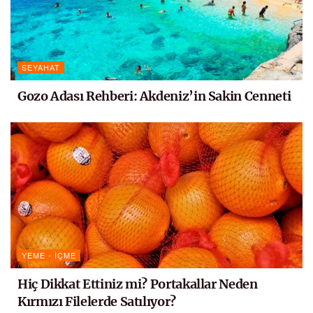
SEYAHAT
Gozo Adası Rehberi: Akdeniz’in Sakin Cenneti
YEME - İÇME
Hiç Dikkat Ettiniz mi? Portakallar Neden
Kırmızı Filelerde Satılıyor?