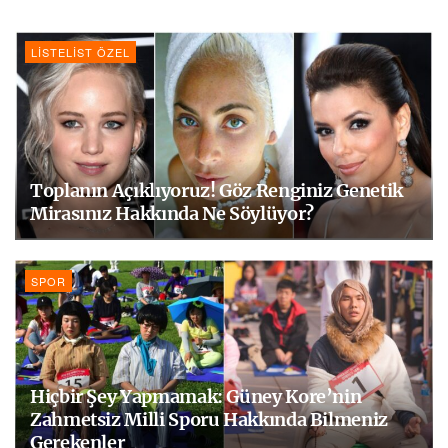
LISTELIST ÖZEL
Toplanın Açıklıyoruz! Göz Renginiz Genetik
Mirasınız Hakkında Ne Söylüyor?
SPOR
Hiçbir Şey Yapmamak: Güney Kore’nin
Zahmetsiz Milli Sporu Hakkında Bilmeniz
Gerekenler