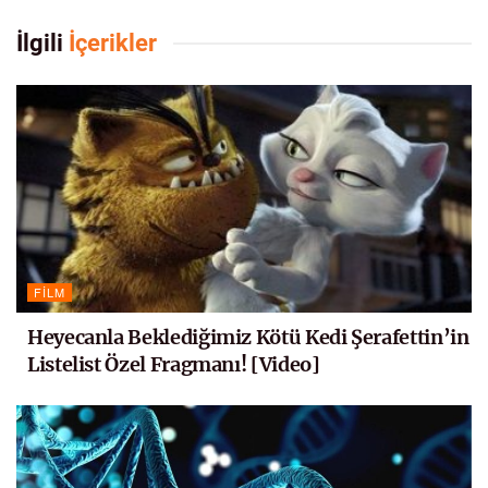
İlgili
İçerikler
FILM
Heyecanla Beklediğimiz Kötü Kedi Şerafettin’in
Listelist Özel Fragmanı! [Video]