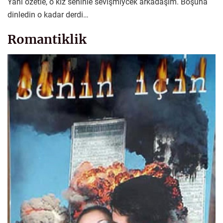
Yani özetle, o kız seninle sevişmiycek arkadaşım. Boşuna
dinledin o kadar derdi…
Romantiklik