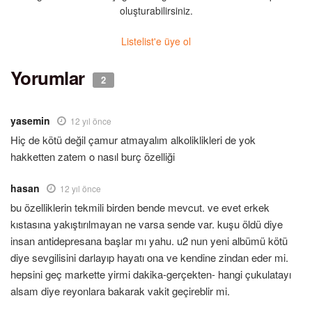
oluşturabilirsiniz.
Listelist'e üye ol
Yorumlar
2
yasemin
12 yıl önce
Hiç de kötü değil çamur atmayalım alkoliklikleri de yok
hakketten zatem o nasıl burç özelliği
hasan
12 yıl önce
bu özelliklerin tekmili birden bende mevcut. ve evet erkek
kıstasına yakıştırılmayan ne varsa sende var. kuşu öldü diye
insan antidepresana başlar mı yahu. u2 nun yeni albümü kötü
diye sevgilisini darlayıp hayatı ona ve kendine zindan eder mi.
hepsini geç markette yirmi dakika-gerçekten- hangi çukulatayı
alsam diye reyonlara bakarak vakit geçireblir mi.