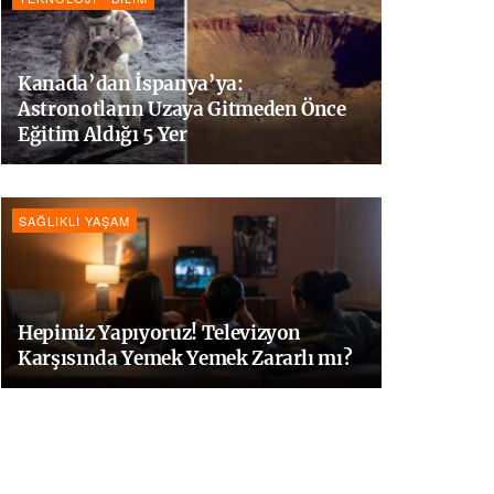
Kanada’dan İspanya’ya:
Astronotların Uzaya Gitmeden Önce
Eğitim Aldığı 5 Yer
SAĞLIKLI YAŞAM
Hepimiz Yapıyoruz! Televizyon
Karşısında Yemek Yemek Zararlı mı?