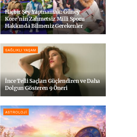
Hiçbir Şey Yapmamak: Güney
Kore’nin Zahmetsiz Milli Sporu
Hakkında Bilmeniz Gerekenler
SAĞLIKLI YAŞAM
İnce Telli Saçları Güçlendiren ve Daha
Dolgun Gösteren 9 Öneri
ASTROLOJI