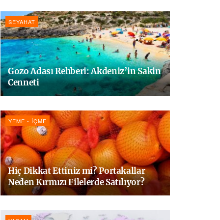
SEYAHAT
Gozo Adası Rehberi: Akdeniz’in Sakin
Cenneti
YEME - İÇME
Hiç Dikkat Ettiniz mi? Portakallar
Neden Kırmızı Filelerde Satılıyor?