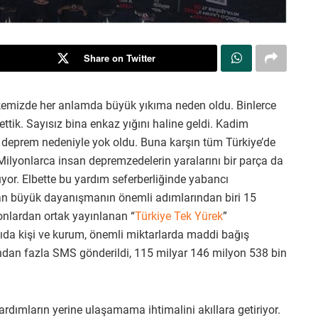
Share on Twitter
mizde her anlamda büyük yıkıma neden oldu. Binlerce
tik. Sayısız bina enkaz yığını haline geldi. Kadim
şey deprem nedeniyle yok oldu. Buna karşın tüm Türkiye’de
. Milyonlarca insan depremzedelerin yaralarını bir parça da
ıyor. Elbette bu yardım seferberliğinde yabancı
ndan büyük dayanışmanın önemli adımlarından biri 15
yonlardan ortak yayınlanan “
Türkiye Tek Yürek
”
ıda kişi ve kurum, önemli miktarlarda maddi bağış
an fazla SMS gönderildi, 115 milyar 146 milyon 538 bin
dımların yerine ulaşamama ihtimalini akıllara getiriyor.