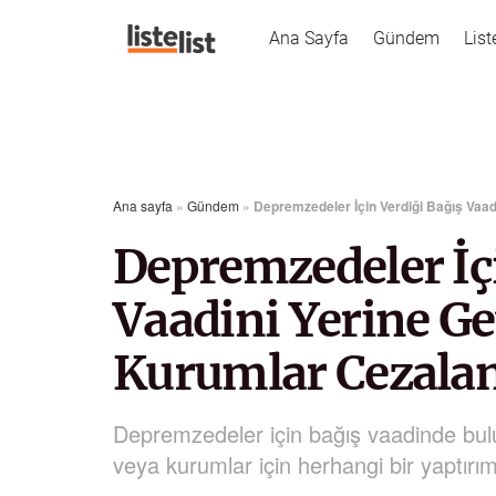
Ana Sayfa
Gündem
List
Ana sayfa
»
Gündem
»
Depremzedeler İçin Verdiği Bağış Vaadi
Depremzedeler İçi
Vaadini Yerine Ge
Kurumlar Cezaland
Depremzedeler için bağış vaadinde bul
veya kurumlar için herhangi bir yaptır