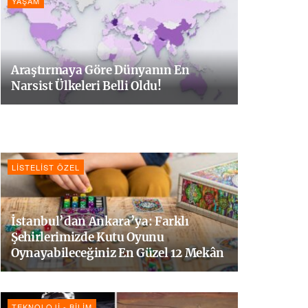
YAŞAM
Araştırmaya Göre Dünyanın En
Narsist Ülkeleri Belli Oldu!
LISTELIST ÖZEL
İstanbul’dan Ankara’ya: Farklı
Şehirlerimizde Kutu Oyunu
Oynayabileceğiniz En Güzel 12 Mekân
TEKNOLOJI - BILIM