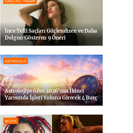
SAĞLIKLI YAŞAM
İnce Telli Saçları Güçlendiren ve Daha
Dolgun Gösteren 9 Öneri
ASTROLOJI
Astrolojiye Göre 2026’nın İkinci
Yarısında İşleri Yoluna Girecek 4 Burç
MÜZIK