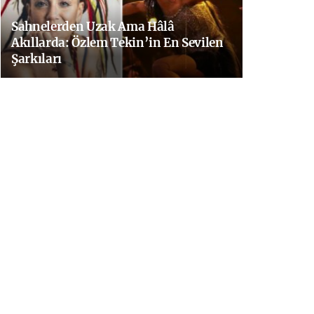
Sahnelerden Uzak Ama Hâlâ
Akıllarda: Özlem Tekin’in En Sevilen
Şarkıları