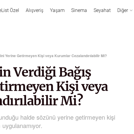
eList Özel
Alışveriş
Yaşam
Sinema
Seyahat
Diğer
ni Yerine Getirmeyen Kişi veya Kurumlar Cezalandırılabilir Mi?
n Verdiği Bağış
tirmeyen Kişi veya
ırılabilir Mi?
unduğu halde sözünü yerine getirmeyen kişi
ım uygulanamıyor.