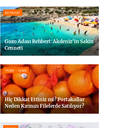
SEYAHAT
Gozo Adası Rehberi: Akdeniz’in Sakin
Cenneti
YEME - İÇME
Hiç Dikkat Ettiniz mi? Portakallar
Neden Kırmızı Filelerde Satılıyor?