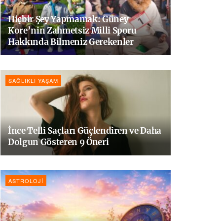
Hiçbir Şey Yapmamak: Güney
Kore’nin Zahmetsiz Milli Sporu
Hakkında Bilmeniz Gerekenler
SAĞLIKLI YAŞAM
İnce Telli Saçları Güçlendiren ve Daha
Dolgun Gösteren 9 Öneri
ASTROLOJI