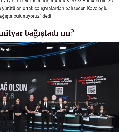
 yayınına telefonla bağlanarak Merkez Bankası’nın 30
ile yürütülen ortak çalışmalardan bahseden Kavcıoğlu,
ağışta bulunuyoruz” dedi.
ilyar bağışladı mı?