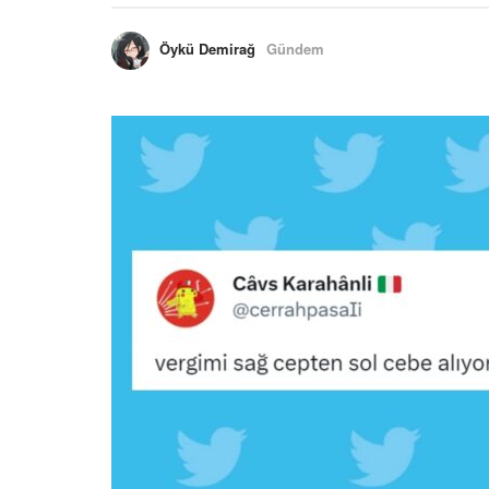
Öykü Demirağ
Gündem