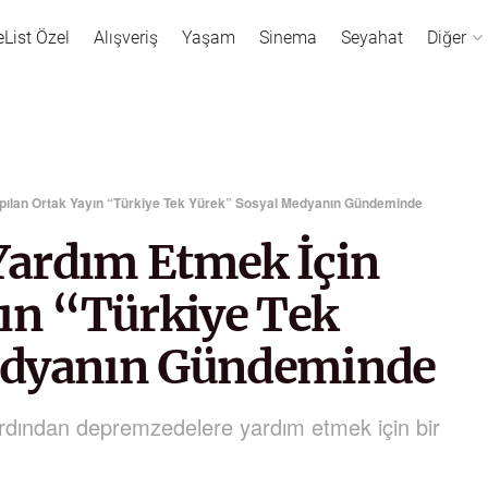
eList Özel
Alışveriş
Yaşam
Sinema
Seyahat
Diğer
pılan Ortak Yayın “Türkiye Tek Yürek” Sosyal Medyanın Gündeminde
Yardım Etmek İçin
yın “Türkiye Tek
edyanın Gündeminde
ardından depremzedelere yardım etmek için bir