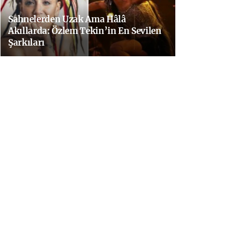
Sahnelerden Uzak Ama Hâlâ
Akıllarda: Özlem Tekin’in En Sevilen
Şarkıları