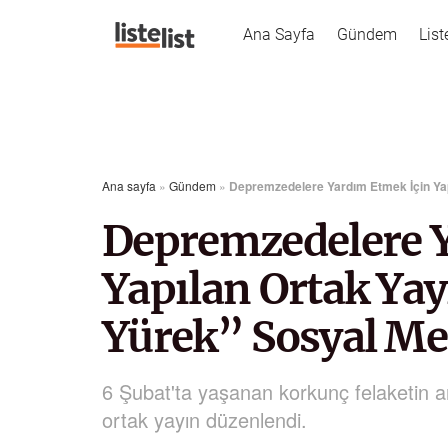
Ana Sayfa
Gündem
List
Ana sayfa
»
Gündem
»
Depremzedelere Yardım Etmek İçin Ya
Depremzedelere 
Yapılan Ortak Ya
Yürek” Sosyal M
6 Şubat'ta yaşanan korkunç felaketin 
ortak yayın düzenlendi.