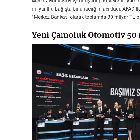
Merkez Bankası Başkanı Şahap Kavcıoğlu, yardım
milyar lira bağışta bulunacağını açıkladı. AFAD 
“Merkez Bankası olarak toplamda 30 milyar TL b
Yeni Çamoluk Otomotiv 50 m