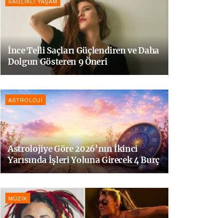
SAĞLIKLI YAŞAM
İnce Telli Saçları Güçlendiren ve Daha
Dolgun Gösteren 9 Öneri
ASTROLOJI
Astrolojiye Göre 2026’nın İkinci
Yarısında İşleri Yoluna Girecek 4 Burç
MÜZIK