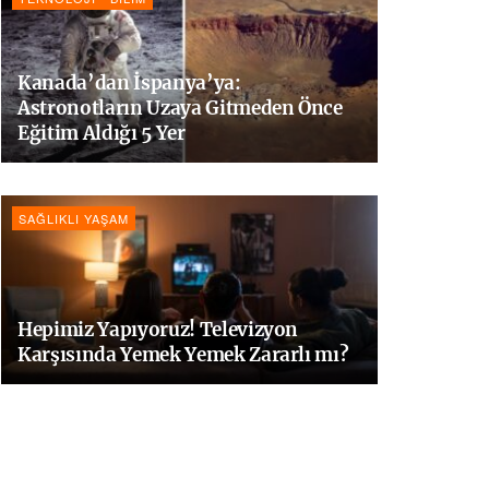
Kanada’dan İspanya’ya:
Astronotların Uzaya Gitmeden Önce
Eğitim Aldığı 5 Yer
SAĞLIKLI YAŞAM
Hepimiz Yapıyoruz! Televizyon
Karşısında Yemek Yemek Zararlı mı?