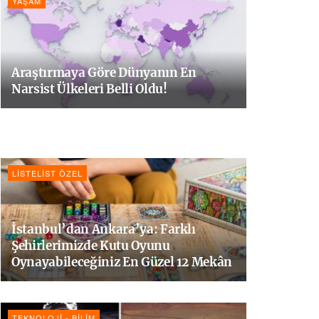
YAŞAM
Araştırmaya Göre Dünyanın En
Narsist Ülkeleri Belli Oldu!
LISTELIST ÖZEL
İstanbul’dan Ankara’ya: Farklı
Şehirlerimizde Kutu Oyunu
Oynayabileceğiniz En Güzel 12 Mekân
TEKNOLOJI - BILIM