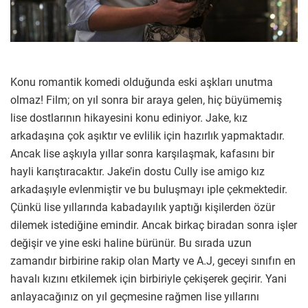
Konu romantik komedi olduğunda eski aşkları unutma
olmaz! Film; on yıl sonra bir araya gelen, hiç büyümemiş
lise dostlarının hikayesini konu ediniyor. Jake, kız
arkadaşına çok aşıktır ve evlilik için hazırlık yapmaktadır.
Ancak lise aşkıyla yıllar sonra karşılaşmak, kafasını bir
hayli karıştıracaktır. Jake’in dostu Cully ise amigo kız
arkadaşıyle evlenmiştir ve bu buluşmayı iple çekmektedir.
Çünkü lise yıllarında kabadayılık yaptığı kişilerden özür
dilemek istediğine emindir. Ancak birkaç biradan sonra işler
değişir ve yine eski haline bürünür. Bu sırada uzun
zamandır birbirine rakip olan Marty ve A.J, geceyi sınıfın en
havalı kızını etkilemek için birbiriyle çekişerek geçirir. Yani
anlayacağınız on yıl geçmesine rağmen lise yıllarını