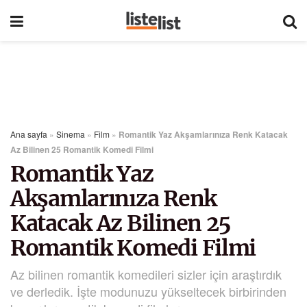
Ana sayfa
»
Sinema
»
Film
»
Romantik Yaz Akşamlarınıza Renk Katacak
Az Bilinen 25 Romantik Komedi Filmi
Romantik Yaz
Akşamlarınıza Renk
Katacak Az Bilinen 25
Romantik Komedi Filmi
Az bilinen romantik komedileri sizler için araştırdık
ve derledik. İşte modunuzu yükseltecek birbirinden