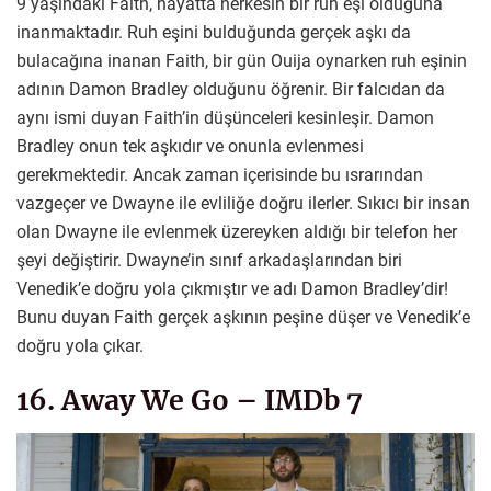
9 yaşındaki Faith, hayatta herkesin bir ruh eşi olduğuna
inanmaktadır. Ruh eşini bulduğunda gerçek aşkı da
bulacağına inanan Faith, bir gün Ouija oynarken ruh eşinin
adının Damon Bradley olduğunu öğrenir. Bir falcıdan da
aynı ismi duyan Faith’in düşünceleri kesinleşir. Damon
Bradley onun tek aşkıdır ve onunla evlenmesi
gerekmektedir. Ancak zaman içerisinde bu ısrarından
vazgeçer ve Dwayne ile evliliğe doğru ilerler. Sıkıcı bir insan
olan Dwayne ile evlenmek üzereyken aldığı bir telefon her
şeyi değiştirir. Dwayne’in sınıf arkadaşlarından biri
Venedik’e doğru yola çıkmıştır ve adı Damon Bradley’dir!
Bunu duyan Faith gerçek aşkının peşine düşer ve Venedik’e
doğru yola çıkar.
16. Away We Go – IMDb 7