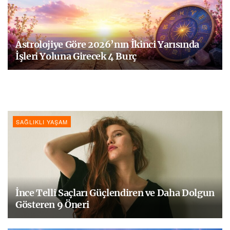
Astrolojiye Göre 2026’nın İkinci Yarısında
İşleri Yoluna Girecek 4 Burç
SAĞLIKLI YAŞAM
İnce Telli Saçları Güçlendiren ve Daha Dolgun
Gösteren 9 Öneri