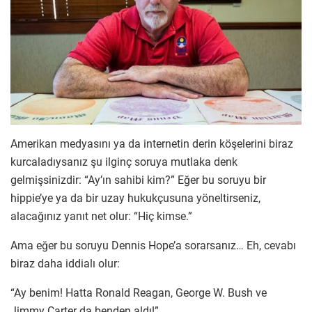
Amerikan medyasını ya da internetin derin köşelerini biraz
kurcaladıysanız şu ilginç soruya mutlaka denk
gelmişsinizdir: “Ay’ın sahibi kim?” Eğer bu soruyu bir
hippie’ye ya da bir uzay hukukçusuna yöneltirseniz,
alacağınız yanıt net olur: “Hiç kimse.”
Ama eğer bu soruyu Dennis Hope’a sorarsanız… Eh, cevabı
biraz daha iddialı olur:
“Ay benim! Hatta Ronald Reagan, George W. Bush ve
Jimmy Carter da benden aldı!”