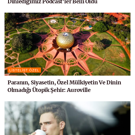
Dinlediğimiz Podcast’ler Belli Oldu
LISTELIST ÖZEL
Paranın, Siyasetin, Özel Mülkiyetin Ve Dinin
Olmadığı Ütopik Şehir: Auroville