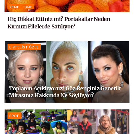
YEME - İÇME
Hiç Dikkat Ettiniz mi? Portakallar Neden
Kırmızı Filelerde Satılıyor?
LISTELIST ÖZEL
Toplanın Açıklıyoruz! Göz Renginiz Genetik
Mirasınız Hakkında Ne Söylüyor?
SPOR