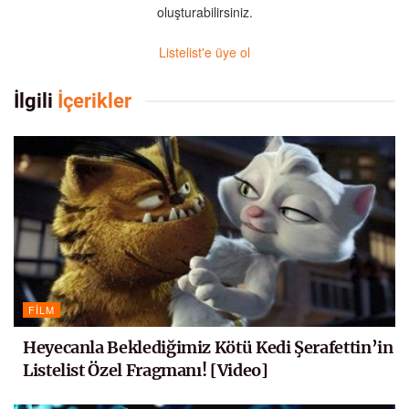
oluşturabilirsiniz.
Listelist'e üye ol
İlgili
İçerikler
FILM
Heyecanla Beklediğimiz Kötü Kedi Şerafettin’in
Listelist Özel Fragmanı! [Video]