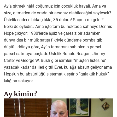
Ay’a gitmek hâlâ çoğumuz için çocukluk hayali. Ama ya
size, gitmeden de orada bir arsanız olabileceğini söylesek?
Üstelik sadece birkaç tıkla, 35 dolara! Saçma mı geldi?
Belki de öyledir… Ama işte tam bu noktada sahneye Dennis
Hope çıkıyor: 1980’lerde işsiz ve çaresiz bir adamken,
dünya dışı bir mülk satışı fikriyle gündeme bomba gibi
düştü. İddiaya göre, Ay’ın tamamını sahiplenip parsel
parsel satmaya başladı. Üstelik Ronald Reagan, Jimmy
Carter ve George W. Bush gibi isimleri “müşteri listesine”
yazacak kadar da ileri gitti! Evet, kulağa absürt geliyor ama
Hope’un bu absürtlüğü sistematikleştirip “galaktik hukuk”
kılığına sokuyor.
Ay kimin?