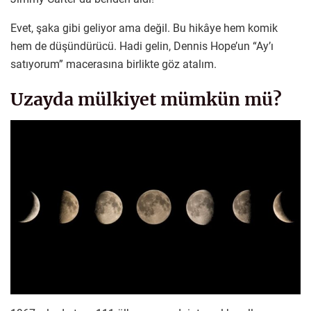
Evet, şaka gibi geliyor ama değil. Bu hikâye hem komik
hem de düşündürücü. Hadi gelin, Dennis Hope’un “Ay’ı
satıyorum” macerasına birlikte göz atalım.
Uzayda mülkiyet mümkün mü?