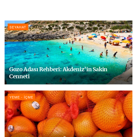
SEYAHAT
Gozo Adası Rehberi: Akdeniz’in Sakin
Cenneti
YEME - İÇME