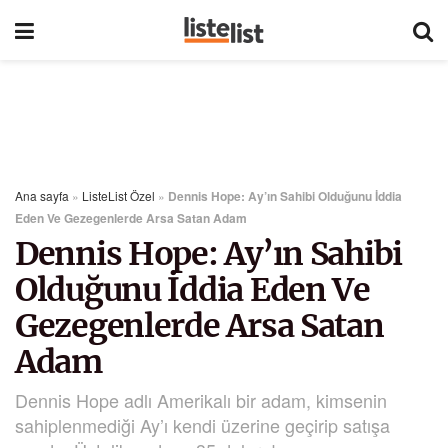
Ana sayfa
»
ListeList Özel
»
Dennis Hope: Ay’ın Sahibi Olduğunu İddia
Eden Ve Gezegenlerde Arsa Satan Adam
Dennis Hope: Ay’ın Sahibi
Olduğunu İddia Eden Ve
Gezegenlerde Arsa Satan
Adam
Dennis Hope adlı Amerikalı bir adam, kimsenin
sahiplenmediği Ay’ı kendi üzerine geçirip satışa