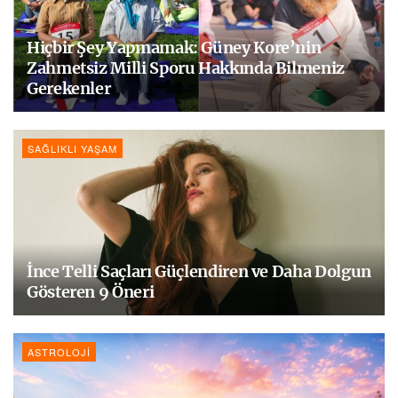
Hiçbir Şey Yapmamak: Güney Kore’nin
Zahmetsiz Milli Sporu Hakkında Bilmeniz
Gerekenler
SAĞLIKLI YAŞAM
İnce Telli Saçları Güçlendiren ve Daha Dolgun
Gösteren 9 Öneri
ASTROLOJI