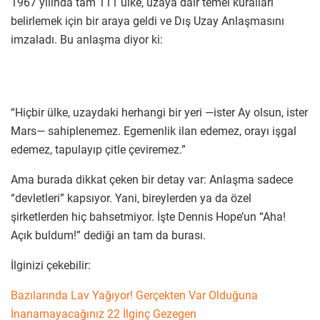
1967 yılında tam 111 ülke, uzaya dair temel kuralları
belirlemek için bir araya geldi ve Dış Uzay Anlaşmasını
imzaladı. Bu anlaşma diyor ki:
“Hiçbir ülke, uzaydaki herhangi bir yeri —ister Ay olsun, ister
Mars— sahiplenemez. Egemenlik ilan edemez, orayı işgal
edemez, tapulayıp çitle çeviremez.”
Ama burada dikkat çeken bir detay var: Anlaşma sadece
“devletleri” kapsıyor. Yani, bireylerden ya da özel
şirketlerden hiç bahsetmiyor. İşte Dennis Hope’un “Aha!
Açık buldum!” dediği an tam da burası.
İlginizi çekebilir:
Bazılarında Lav Yağıyor! Gerçekten Var Olduğuna
İnanamayacağınız 22 İlginç Gezegen