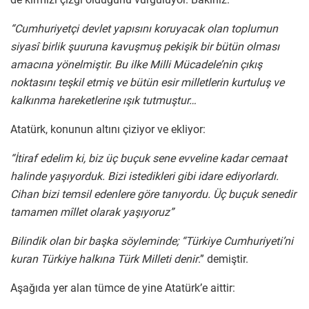
“Cumhuriyetçi devlet yapısını koruyacak olan toplumun
siyasî birlik şuuruna kavuşmuş pekişik bir bütün olması
amacına yönelmiştir. Bu ilke Milli Mücadele’nin çıkış
noktasını teşkil etmiş ve bütün esir milletlerin kurtuluş ve
kalkınma hareketlerine ışık tutmuştur…
Atatürk, konunun altını çiziyor ve ekliyor:
“İtiraf edelim ki, biz üç buçuk sene evveline kadar cemaat
halinde yaşıyorduk. Bizi istedikleri gibi idare ediyorlardı.
Cihan bizi temsil edenlere göre tanıyordu. Üç buçuk senedir
tamamen mîllet olarak yaşıyoruz”
Bilindik olan bir başka söyleminde; “Türkiye Cumhuriyeti’ni
kuran Türkiye halkına Türk Milleti denir
.” demiştir.
Aşağıda yer alan tümce de yine Atatürk’e aittir: