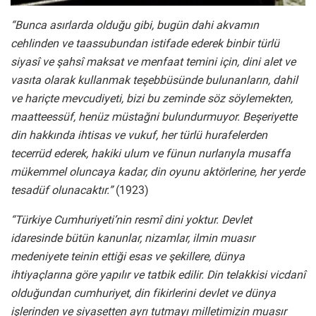
“Bunca asırlarda olduğu gibi, bugün dahi akvamın
cehlinden ve taassubundan istifade ederek binbir türlü
siyasî ve şahsî maksat ve menfaat temini için, dini alet ve
vasıta olarak kullanmak teşebbüsünde bulunanların, dahil
ve hariçte mevcudiyeti, bizi bu zeminde söz söylemekten,
maatteessüf, henüz müstağni bulundurmuyor. Beşeriyette
din hakkında ihtisas ve vukuf, her türlü hurafelerden
tecerrüd ederek, hakiki ulum ve fünun nurlarıyla musaffa
mükemmel oluncaya kadar, din oyunu aktörlerine, her yerde
tesadüf olunacaktır.”
(1923)
“Türkiye Cumhuriyeti’nin resmî dini yoktur. Devlet
idaresinde bütün kanunlar, nizamlar, ilmin muasır
medeniyete teinin ettiği esas ve şekillere, dünya
ihtiyaçlarına göre yapılır ve tatbik edilir. Din telakkisi vicdanî
olduğundan cumhuriyet, din fikirlerini devlet ve dünya
işlerinden ve siyasetten ayrı tutmayı milletimizin muasır