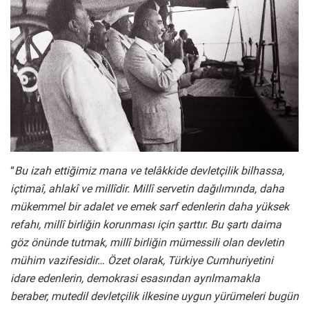
“
Bu izah ettiğimiz mana ve telâkkide devletçilik bilhassa,
içtimaî, ahlakî ve millîdir. Millî servetin dağılımında, daha
mükemmel bir adalet ve emek sarf edenlerin daha yüksek
refahı, millî birliğin korunması için şarttır. Bu şartı daima
göz önünde tutmak, millî birliğin mümessili olan devletin
mühim vazifesidir… Özet olarak, Türkiye Cumhuriyetini
idare edenlerin, demokrasi esasından ayrılmamakla
beraber, mutedil devletçilik ilkesine uygun yürümeleri bugün