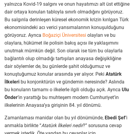
yalnızca Kovid-19 salgını ve onun hayatımızı alt üst ettiğine
dair ortaya konulan tabloyla sınırlı olmadığını görüyoruz.
Bu salgınla derinleşen küresel ekonomik krizin kırılgan Türk
ekonomisindeki acı verici yansımalarının konuşulduğunu
görüyoruz. Ayrıca
Boğaziçi Üniversitesi
olayları ve bu
olaylara, hükümet ile polisin bakış açısı ile yaklaşımını
unutmak mümkün değil. Son olarak ise tüm bu olaylarla
bağlantılı olup olmadığı tartışılan anayasa değişikliğine
dair söylemler de, bu günlerde şahit olduğumuz ve
konuştuğumuz konular arasında yer alıyor. Peki
Atatürk
İlkeleri
bu konjonktürün ve gündemin neresinde? Aslında
bu konuların tamamı o ilkelerle ilgili olduğu açık. Ayrıca
Ulu
Önder
’in yarattığı bu muhteşem modern Cumhuriyet’in
ilkelerinin Anayasa’ya girişinin 84. yıl dönümü.
Zamanlaması manidar olan bu yıl dönümünde,
Ebedi Şef
’i
anmakla birlikte “
Atatürk İlkeleri nedir
?” sorusuna cevap
vermek istedik. Öte yandan bu cevaplar için