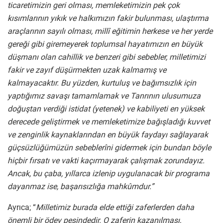
ticaretimizin geri olması, memleketimizin pek çok
kısımlarının yıkık ve halkımızın fakir bulunması, ulaştırma
araçlarının sayılı olması, millî eğitimin herkese ve her yerde
gereği gibi giremeyerek toplumsal hayatımızın en büyük
düşmanı olan cahillik ve benzeri gibi sebebler, milletimizi
fakir ve zayıf düşürmekten uzak kalmamış ve
kalmayacaktır. Bu yüzden, kurtuluş ve bağımsızlık için
yaptığımız savaşı tamamlamak ve Tanrının ulusumuza
doğuştan verdiği istidat (yetenek) ve kabiliyeti en yüksek
derecede geliştirmek ve memleketimize bağışladığı kuvvet
ve zenginlik kaynaklarından en büyük faydayı sağlayarak
güçsüzlüğümüzün sebeblerîni gidermek için bundan böyle
hiçbir fırsatı ve vakti kaçırmayarak çalışmak zorundayız.
Ancak, bu çaba, yıllarca izlenip uygulanacak bir programa
dayanmaz ise, başarısızlığa mahkûmdur.”
Ayrıca; “
Milletimiz burada elde ettiği zaferlerden daha
önemli bir ödev peşindedir. O zaferin kazanılması,