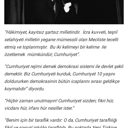
“Hâkimiyet, kayıtsız şartsız milletindir. İcra kuvveti, teşriî
selahiyeti milletin yegane mümessili olan Mecliste tecelli
etmiş ve toplanmıştır. Bu iki kelimeyi bir kelime ile
özetlemek mümkündür; Cumhuriyet”.
“Cumhuriyet rejimi demek demokrasi sistemi ile devlet şekli
demektir. Biz Cumhuriyeti kurduk, Cumhuriyet 10 yaşını
doldururken demokrasinin bütün icaplarını sırası geldikçe
koymalıdır” diyordu.
“Hiçbir zaman unutmayın! Cumhuriyet sizden; fikri hür,
vicdanı hür, irfanı hür nesiller ister.”
“Benim için bir taraflık vardır: O da, Cumhuriyet taraflılığı
fikrî ve sosyal inkılâp taraflılığı. Bu noktada Yeni Türkiye