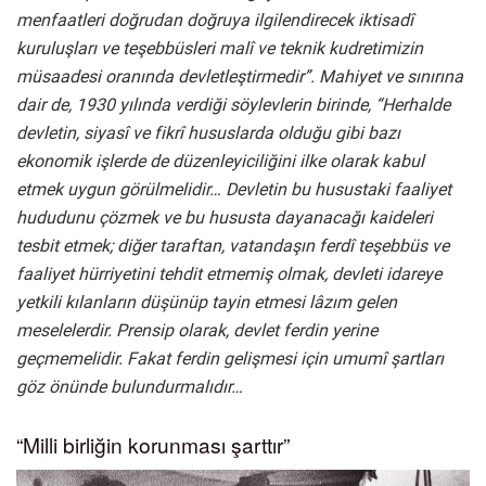
menfaatleri doğrudan doğruya ilgilendirecek iktisadî
kuruluşları ve teşebbüsleri malî ve teknik kudretimizin
müsaadesi oranında devletleştirmedir”. Mahiyet ve sınırına
dair de, 1930 yılında verdiği söylevlerin birinde, “Herhalde
devletin, siyasî ve fikrî hususlarda olduğu gibi bazı
ekonomik işlerde de düzenleyiciliğini ilke olarak kabul
etmek uygun görülmelidir… Devletin bu husustaki faaliyet
hududunu çözmek ve bu hususta dayanacağı kaideleri
tesbit etmek; diğer taraftan, vatandaşın ferdî teşebbüs ve
faaliyet hürriyetini tehdit etmemiş olmak, devleti idareye
yetkili kılanların düşünüp tayin etmesi lâzım gelen
meselelerdir. Prensip olarak, devlet ferdin yerine
geçmemelidir. Fakat ferdin gelişmesi için umumî şartları
göz önünde bulundurmalıdır…
“Milli birliğin korunması şarttır”