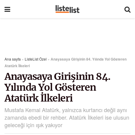
Ana sayfa
»
ListeList Özel
»
Anayasaya Girişinin 84. Yılında Yol Gösteren
Atatürk İlkeleri
Anayasaya Girişinin 84.
Yılında Yol Gösteren
Atatürk İlkeleri
Mustafa Kemal Atatürk, yalnızca kurtarıcı değil aynı
zamanda ebedi bir rehber. Atatürk İlkeleri ise ulusun
geleceği için ışık yakıyor