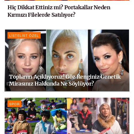
Hiç Dikkat Ettiniz mi? Portakallar Neden
Kırmızı Filelerde Satılıyor?
LISTELIST ÖZEL
Toplanın Açıklıyoruz! Göz Renginiz Genetik
Mirasınız Hakkında Ne Söylüyor?
SPOR