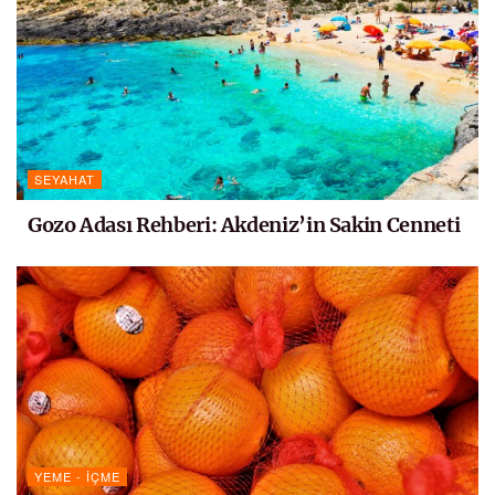
SEYAHAT
Gozo Adası Rehberi: Akdeniz’in Sakin Cenneti
YEME - İÇME