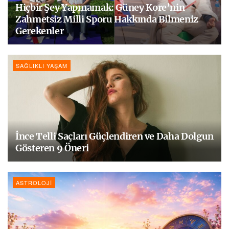
Hiçbir Şey Yapmamak: Güney Kore’nin
Zahmetsiz Milli Sporu Hakkında Bilmeniz
Gerekenler
SAĞLIKLI YAŞAM
İnce Telli Saçları Güçlendiren ve Daha Dolgun
Gösteren 9 Öneri
ASTROLOJI