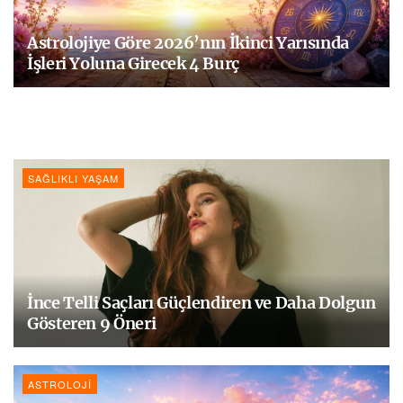
Astrolojiye Göre 2026’nın İkinci Yarısında
İşleri Yoluna Girecek 4 Burç
SAĞLIKLI YAŞAM
İnce Telli Saçları Güçlendiren ve Daha Dolgun
Gösteren 9 Öneri
ASTROLOJI