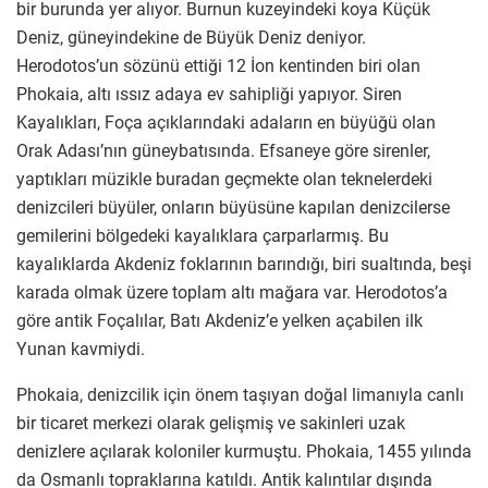
bir burunda yer alıyor. Burnun kuzeyindeki koya Küçük
Deniz, güneyindekine de Büyük Deniz deniyor.
Herodotos’un sözünü ettiği 12 İon kentinden biri olan
Phokaia, altı ıssız adaya ev sahipliği yapıyor. Siren
Kayalıkları, Foça açıklarındaki adaların en büyüğü olan
Orak Adası’nın güneybatısında. Efsaneye göre sirenler,
yaptıkları müzikle buradan geçmekte olan teknelerdeki
denizcileri büyüler, onların büyüsüne kapılan denizcilerse
gemilerini bölgedeki kayalıklara çarparlarmış. Bu
kayalıklarda Akdeniz foklarının barındığı, biri sualtında, beşi
karada olmak üzere toplam altı mağara var. Herodotos’a
göre antik Foçalılar, Batı Akdeniz’e yelken açabilen ilk
Yunan kavmiydi.
Phokaia, denizcilik için önem taşıyan doğal limanıyla canlı
bir ticaret merkezi olarak gelişmiş ve sakinleri uzak
denizlere açılarak koloniler kurmuştu. Phokaia, 1455 yılında
da Osmanlı topraklarına katıldı. Antik kalıntılar dışında