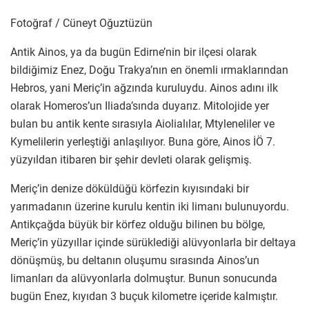
Fotoğraf / Cüneyt Oğuztüzün
Antik Ainos, ya da bugün Edirne’nin bir ilçesi olarak
bildiğimiz Enez, Doğu Trakya’nın en önemli ırmaklarından
Hebros, yani Meriç’in ağzında kuruluydu. Ainos adını ilk
olarak Homeros’un Iliada’sında duyarız. Mitolojide yer
bulan bu antik kente sırasıyla Aiolialılar, Mtyleneliler ve
Kymelilerin yerleştiği anlaşılıyor. Buna göre, Ainos İÖ 7.
yüzyıldan itibaren bir şehir devleti olarak gelişmiş.
Meriç’in denize döküldüğü körfezin kıyısındaki bir
yarımadanın üzerine kurulu kentin iki limanı bulunuyordu.
Antikçağda büyük bir körfez olduğu bilinen bu bölge,
Meriç’in yüzyıllar içinde sürüklediği alüvyonlarla bir deltaya
dönüşmüş, bu deltanın oluşumu sırasında Ainos’un
limanları da alüvyonlarla dolmuştur. Bunun sonucunda
bugün Enez, kıyıdan 3 buçuk kilometre içeride kalmıştır.