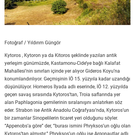
Fotoğraf / Yıldırım Güngör
Kytoros , Kytoron ya da Kitoros şeklinde yazılan antik
yerleşim günümüzde, Kastamonu-Cide’ye bağlı Kalafat
Mahallesi’nin sınırları içinde yer alıyor Gideros Koyu’na
konumlandırılıyor. Geçmişinin İÖ 15. yüzyıla kadar uzandığı
düşünülüyor. Homeros İlyada adlı eserinde, İÖ 12. yüzyılda
geçen savaş sırasında Kytoros’tan, Troia saflarında yer
alan Paphlagonia gemilerinin sıralanışını anlatırken söz
eder. Strabon ise Antik Anadolu Coğrafyası’nda, Kytoros’un
bir zamanlar Sinopelilerin ticaret yeri olduğunu söyler.
“Appenobs’a göre” der, “burası ismini Phryksos’un oğlu olan
Kytoros’tan almıştır.” Phryksos’un oğlu ise Argonautlar adlı