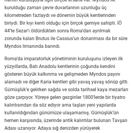
kurulduğu zaman çevre duvarlarının uzunluğu üç
kilometreden fazlaydı ve dönemin büyük kentlerinden
biriydi. Bir kıyı kenti olduğu için birçok gemiye sahipti. İÖ
44’te Sezar’ı öldürdükten sonra Roma’dan ayrılmak
zorunda kalan Brutus ile Cassius’un donanması da bir süre
Myndos limanında barındı.
Roma’da imparatorluk yönetiminin kuruluşunu izleyen ilk
yüzyıllarda, Batı Anadolu kentlerinin çoğunda kendini
gösteren büyük kalkınma ve gelişmeden Myndos payını
alamadı ve diğer Karia kentleri gibi yavaş yavaş sönüp gitti.
Gümüşlük’e gelirken sağda ve solda tarihsel kaya mezarları
göze çarpıyor. Yöreye gelen gezginler 1800’lerde bir tiyatro
kalıntısından da söz ediyor ama taşları yeni yapılarda
kullanıldığından günümüze ulaşamamış. Gümüşlük’ün
hemen karşısında, üzerinde antik kalıntılar bulunan Tavşan
Adası uzanıyor. Adaya sığ denizden yürüyerek