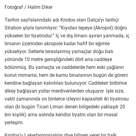
Fotoğraf / Halim Diker
Tarihin sayfalarındaki adı Knidos olan Datça’yı tarihçi
Strabon şöyle tanımlıyor: “Kıyıdan tepeye (Akropol) doğru
yükselen bir tiyatrodur.” İç ve dış limanı ayıran yarımada, iç
limanın üzerinden akropole kadar hafif bir eğimle
yükseliyor. Setlerle teraslanmış yamaçlar doğu batı
yönünde 10 metre genişliğindeki dört ana caddeye
bölünmüş. Bu yamaçta ve caddelerde hem eski çağların
konut mimarisi, hem de kamu binalarının bugün de göreni
kendine bağlayan kalıntıları bulunuyor. Caddeleri birbirine
dikey bağlayan yollar merdivenlerden oluşuyor. İşte size,
vakti zamanında on binlerce izleyici kapasiteli iki tiyatrosu
olan (ki bugün Ticari Liman denen bölgedeki yaklaşık 20
bin kişilik) ama aslında kendisi tiyatro olan bir masal
yerleşim.
Knidos’u Lakedaimonialılar diye bilinen yerel bir halk