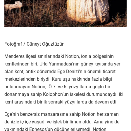
Fotoğraf / Cüneyt Oğuztüzün
Menderes ilçesi sınırlarındaki Notion, İonia bölgesinin
kentlerinden biri. Urla Yarımadası’nın güney kıyısında yer
alan kent, antik dönemde Ege Denizi’nin önemli ticaret
merkezlerinden biriydi. Kuruluşu hakkında fazla bilgi
bulunmayan Notion, İÖ 7. ve 6. yüzyıllarda güçlü bir
donanmaya sahip Kolophon’un iskelesi durumundaydı. İki
kent arasındaki birlik sonraki yüzyıllarda da devam etti.
Ege’nin benzersiz manzarasına sahip Notion her zaman
denizle iç içe yaşadı ve işlek bir liman oldu. Ama yine de
yakınındaki Ephesos’un gücüne erişemedi. Notion