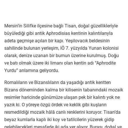
Mersin’in Silifke ilçesine bağlı Tisan, doğal güzellikleriyle
büyülediği gibi antik Aphrodisias kentinin kalıntılarıyla
adeta geçmişe açılan bir kapı. Yeşilovacık beldesinin
sahilinde bulunan yerleşim, İÖ 7. yüzyılda Yunan kolonisi
olarak, denize uzanan bir burnun üzerine kurulmuş. Doğu
ve batı olmak üzere iki limanı olan kentin adı “Aphrodite
Yurdu” anlamına geliyordu.
Romalıların ve Bizanslıların da yaşadığı antik kentten
Bizans döneminden kalma bir kilisenin tabanındaki mozaik
resimler haricinde günümüze ulaşan pek bir kalıntı yok ne
yazık ki. O yöreye özgü ördek ve keklik gibi kuşların
resmedildiği mozaik hâlâ canlı renklerini koruyor. Tisan’da
beyaz kumlarla kaplı iki koy ve tatilcilerin yüzerek gidip
gelebilecekleri mesafede iki ada yer alıyor. Burası, doğal ve