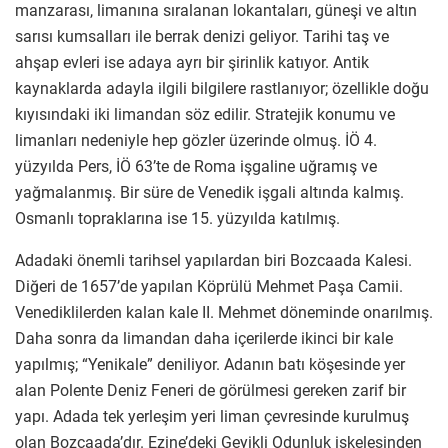
manzarası, limanına sıralanan lokantaları, güneşi ve altın
sarısı kumsalları ile berrak denizi geliyor. Tarihi taş ve
ahşap evleri ise adaya ayrı bir şirinlik katıyor. Antik
kaynaklarda adayla ilgili bilgilere rastlanıyor; özellikle doğu
kıyısındaki iki limandan söz edilir. Stratejik konumu ve
limanları nedeniyle hep gözler üzerinde olmuş. İÖ 4.
yüzyılda Pers, İÖ 63’te de Roma işgaline uğramış ve
yağmalanmış. Bir süre de Venedik işgali altında kalmış.
Osmanlı topraklarına ise 15. yüzyılda katılmış.
Adadaki önemli tarihsel yapılardan biri Bozcaada Kalesi.
Diğeri de 1657’de yapılan Köprülü Mehmet Paşa Camii.
Venediklilerden kalan kale II. Mehmet döneminde onarılmış.
Daha sonra da limandan daha içerilerde ikinci bir kale
yapılmış; “Yenikale” deniliyor. Adanın batı köşesinde yer
alan Polente Deniz Feneri de görülmesi gereken zarif bir
yapı. Adada tek yerleşim yeri liman çevresinde kurulmuş
olan Bozcaada’dır. Ezine’deki Geyikli Odunluk iskelesinden