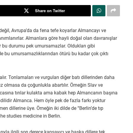
Share on Twitter
eğil, Avrupa’da da fena tefe koyarlar Almancayı ve
anımlanırlar. Almanlara göre hayli doğal olan davranışlar
ar bu durumu pek umursamazlar. Oldukları gibi
 de bu umursamazlıklarından ötürü bu kadar çok çıktı
lır. Tonlamaları ve vurguları diğer batı dillerinden daha
z olmasa da çoğunlukla abartılır. Örneğin Slav ve
arcasına tınlar kulakta ama kabak hep Almancanın başına
 dilidir Almanca. Hem öyle pek de fazla farkı yoktur
men dillerine üye. Örneğin iki dilde de “Berlin’de tıp
She studies medicine in Berlin.
yla ilgili son derece kapsayıcı ve başka dillere tek