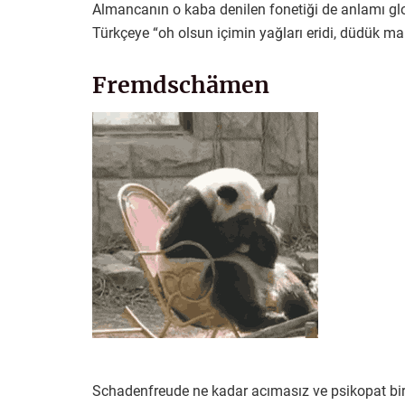
Almancanın o kaba denilen fonetiği de anlamı gloa
Türkçeye “oh olsun içimin yağları eridi, düdük maka
Fremdschämen
Schadenfreude ne kadar acımasız ve psikopat bi