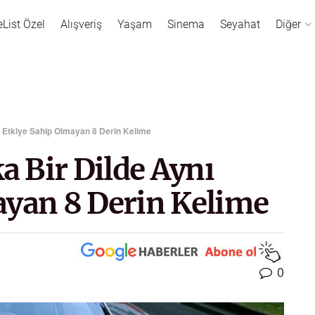
eList Özel
Alışveriş
Yaşam
Sinema
Seyahat
Diğer
 Etkiye Sahip Olmayan 8 Derin Kelime
 Bir Dilde Aynı
ayan 8 Derin Kelime
0