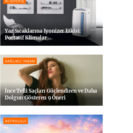
ALIŞVERIŞ
Yaz Sıcaklarına Iyonizer Etkisi:
Portatif Klimalar
SAĞLIKLI YAŞAM
İnce Telli Saçları Güçlendiren ve Daha
Dolgun Gösteren 9 Öneri
ASTROLOJI