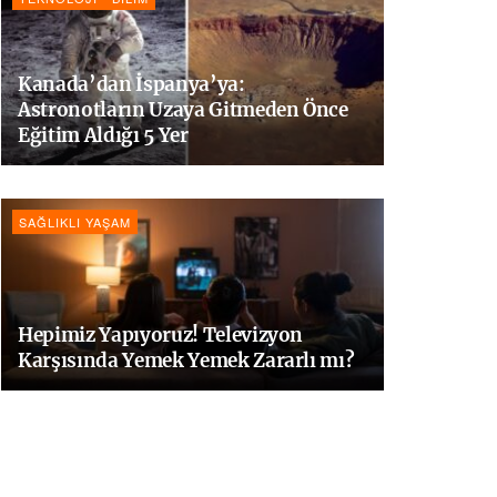
Kanada’dan İspanya’ya:
Astronotların Uzaya Gitmeden Önce
Eğitim Aldığı 5 Yer
SAĞLIKLI YAŞAM
Hepimiz Yapıyoruz! Televizyon
Karşısında Yemek Yemek Zararlı mı?