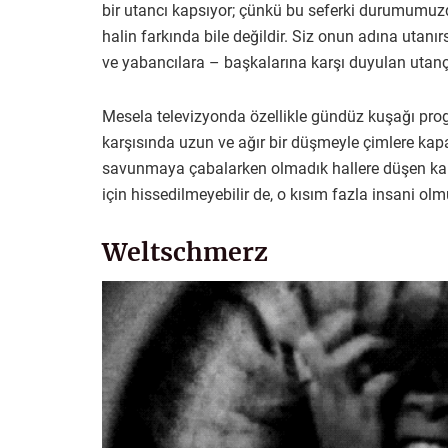
bir utancı kapsıyor; çünkü bu seferki durumumuz
halin farkında bile değildir. Siz onun adına utanı
ve yabancılara – başkalarına karşı duyulan utançt
Mesela televizyonda özellikle gündüz kuşağı pro
karşısında uzun ve ağır bir düşmeyle çimlere kapa
savunmaya çabalarken olmadık hallere düşen kal
için hissedilmeyebilir de, o kısım fazla insani o
Weltschmerz