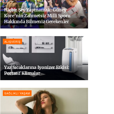
Hiçbir Şey Yapmamak: Güney
Kore’nin Zahmetsiz Milli Sporu
Hakkında Bilmeniz Gerekenler
ALIŞVERIŞ
Yaz Sıcaklarına Iyonizer Etkisi:
Portatif Klimalar
SAĞLIKLI YAŞAM