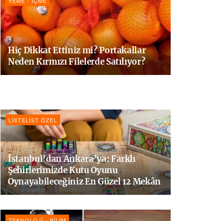
YEME - İÇME
Hiç Dikkat Ettiniz mi? Portakallar
Neden Kırmızı Filelerde Satılıyor?
LISTELIST ÖZEL
İstanbul’dan Ankara’ya: Farklı
Şehirlerimizde Kutu Oyunu
Oynayabileceğiniz En Güzel 12 Mekân
TEKNOLOJI - BILIM