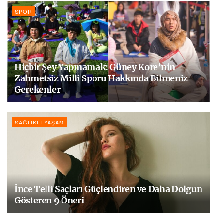
SPOR
Hiçbir Şey Yapmamak: Güney Kore’nin
Zahmetsiz Milli Sporu Hakkında Bilmeniz
Gerekenler
SAĞLIKLI YAŞAM
İnce Telli Saçları Güçlendiren ve Daha Dolgun
Gösteren 9 Öneri