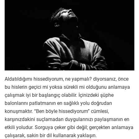
Aldatıldığımı hissediyorum, ne yapmalı? diyorsanız, önce
bu hislerin geçici mi yoksa sürekli mi olduğunu anlamaya
çalışmak iyi bir başlangıç olabilir. İçinizdeki şüphe
balonlarını patlatmanın en sağlıklı yolu doğrudan
konuşmaktır. “Ben böyle hissediyorum” cümlesi,
karşınızdakini suçlamadan duygularınızı paylaşmanın en
etkili yoludur. Sorguya çeker gibi değil; gerçekten anlamaya
çalışarak, sakin bir dil kullanarak yaklaşın.