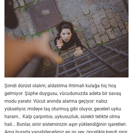
Şimdi dürüst olalım; aldatılma ihtimali kulağa hiç hoş
gelmiyor. Şüphe duygusu, vücudunuzda adeta bir savaş
modu yaratır. Vücut anında alarma geçiyor: nabız
yükseliyor, mideye taş oturmuş gibi oluyor, geceleri uyku
haram… Kalp çarpıntısı, uykusuzluk, sürekli tetikte olma
hali… Bunlar, sinir sisteminizin aşırı yüklendiğinin işaretleri.
Ama burada yapabileceğiniz en iyi şey, öncelikle kendi sinir