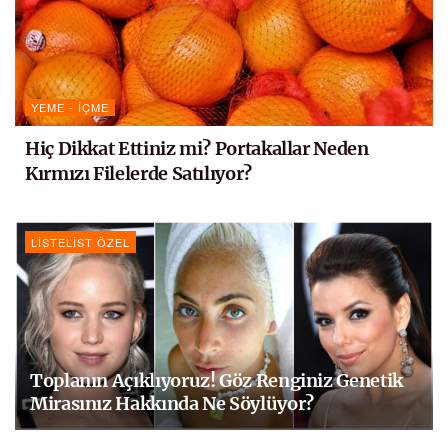
YEME - İÇME
Hiç Dikkat Ettiniz mi? Portakallar Neden
Kırmızı Filelerde Satılıyor?
LISTELIST ÖZEL
Toplanın Açıklıyoruz! Göz Renginiz Genetik
Mirasınız Hakkında Ne Söylüyor?