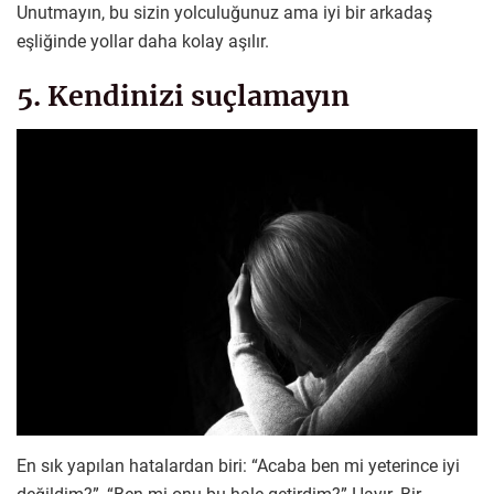
Unutmayın, bu sizin yolculuğunuz ama iyi bir arkadaş
eşliğinde yollar daha kolay aşılır.
5. Kendinizi suçlamayın
En sık yapılan hatalardan biri: “Acaba ben mi yeterince iyi