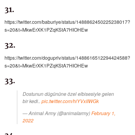
31.
https://twitter.com/baburiye/status/1488862450225238017?
s=20&t=MkwErXK1PZqKStA7HIOHEw
32.
https://twitter.com/dogupriv/status/1488616512294424588?
s=20&t=MkwErXK1PZqKStA7HIOHEw
33.
Dostunun dügününe özel elbisesiyle gelen
bir kedi..
pic.twitter.com/hiYVxIIWGk
— Animal Army (@animaIarmy)
February 1,
2022