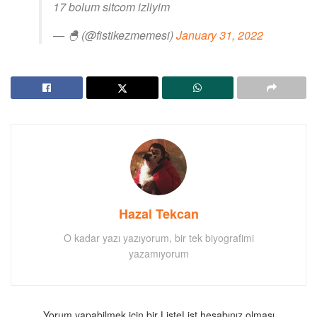
17 bolum sitcom izliyim
— 🐣 (@fistikezmemesi)
January 31, 2022
Hazal Tekcan
O kadar yazı yazıyorum, bir tek biyografimi
yazamıyorum
Yorum yapabilmek için bir ListeList hesabınız olması