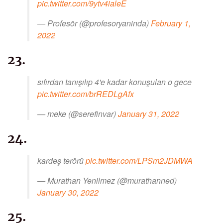
pic.twitter.com/9ytv4ialeE
— Profesör (@profesoryaninda)
February 1,
2022
23.
sıfırdan tanışılıp 4'e kadar konuşulan o gece
pic.twitter.com/brREDLgAfx
— meke (@serefinvar)
January 31, 2022
24.
kardeş terörü
pic.twitter.com/LPSm2JDMWA
— Murathan Yenilmez (@murathanned)
January 30, 2022
25.