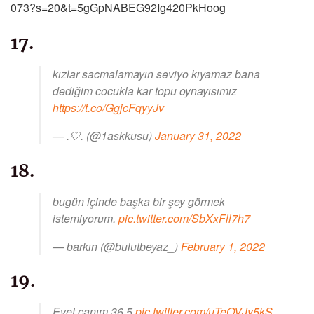
073?s=20&t=5gGpNABEG92Ig420PkHoog
17.
kızlar sacmalamayın seviyo kıyamaz bana
dediğim cocukla kar topu oynayısımız
https://t.co/GgjcFqyyJv
— .🤍. (@1askkusu)
January 31, 2022
18.
bugün içinde başka bir şey görmek
istemiyorum.
pic.twitter.com/SbXxFll7h7
— barkın (@bulutbeyaz_)
February 1, 2022
19.
Evet canım 36.5
pic.twitter.com/uTeOVJy5kS