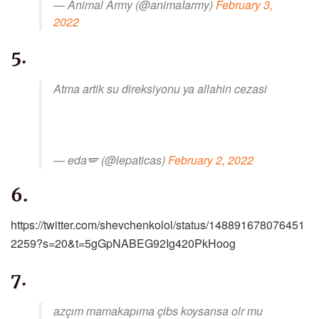
— Animal Army (@animaIarmy)
February 3,
2022
5.
Atma artik su direksiyonu ya allahin cezasi
— eda🪽 (@lepaticas)
February 2, 2022
6.
https://twitter.com/shevchenkolol/status/148891678076451
2259?s=20&t=5gGpNABEG92Ig420PkHoog
7.
azçım mamakapıma çibs koysansa olr mu