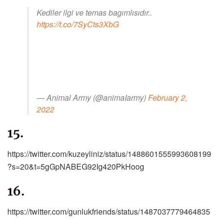
Kediler ilgi ve temas bagımlısıdır..
https://t.co/7SyCts3XbG
— Animal Army (@animaIarmy)
February 2,
2022
15.
https://twitter.com/kuzeyliniz/status/1488601555993608199
?s=20&t=5gGpNABEG92Ig420PkHoog
16.
https://twitter.com/gunlukfriends/status/1487037779464835