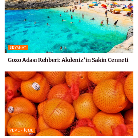
SEYAHAT
Gozo Adası Rehberi: Akdeniz’in Sakin Cenneti
YEME - İÇME