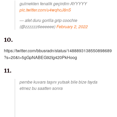
gulmekten fenalik geçirdim AYYYYY
pic.twitter.com/u4wqhcJ8nS
— afet duru gorilla grip coochie
(@zzzzzz6eeeeee)
February 2, 2022
10.
https://twitter.com/bbusradn/status/1488893138550898689
?s=20&t=5gGpNABEG92Ig420PkHoog
11.
pembe kuvars taşını yutsak bile bize fayda
etmez bu saatten sonra