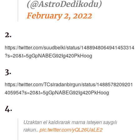
(@AstroDedikodu)
February 2, 2022
2.
https://twitter.com/suudbelki/status/1488948064941453314
?s=20&t=5gGpNABEG92Ig420PkHoog
3.
https://twitter.com/TCsiradanbirgun/status/1488578209201
405954?s=20&t=5gGpNABEG92Ig420PkHoog
4.
Uzaktan el kaldırarak mama isteyen saygılı
rakun..
pic.twitter.com/yQL26UaLE2