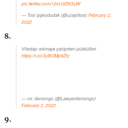
pic.twitter.com/12xU3DK5yW
— Tosi şişkodudak (@uzaylitosi)
February 2,
2022
8.
Viledayı sıkmaya çalışırken püskülleri
https://t.co/3yBOMp9Ztz
— mr. demongo (@Lawyerdemongo)
February 2, 2022
9.