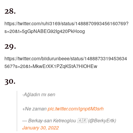
28.
https://twitter.com/ruhi3169/status/1488870993456160769?
s=20&t=5gGpNABEG92Ig420PkHoog
29.
https://twitter.com/biidurunbeee/status/1488873319453634
567?s=20&t=MkwErXK1PZqKStA7HIOHEw
30.
-Ağladın mı sen
+Ne zaman
pic.twitter.com/ignp6M3srh
— Berkay-san Ketreoglou 🇦🇷 (@BerkyErtk)
January 30, 2022