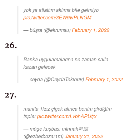
yok ya atlattım aklıma bile gelmiyo
pic.twitter.com/3EW9wPLNGM
— büşra (@ekrumsu)
February 1, 2022
26.
Banka uygulamalarına ne zaman salla
kazan gelecek
— ceyda (@CeydaTekin06)
February 1, 2022
27.
manita 1kez çiçek alınca benim girdiğim
tripler
pic.twitter.com/LvbhAPUtj3
— müge kuşbası minnak🫶🏻
(@ezberbozar1m)
January 31, 2022