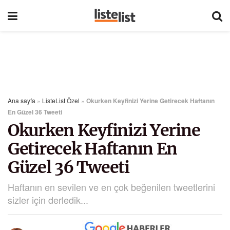
Ana sayfa
»
ListeList Özel
»
Okurken Keyfinizi Yerine Getirecek Haftanın
En Güzel 36 Tweeti
Okurken Keyfinizi Yerine
Getirecek Haftanın En
Güzel 36 Tweeti
Haftanın en sevilen ve en çok beğenilen tweetlerini
sizler için derledik...