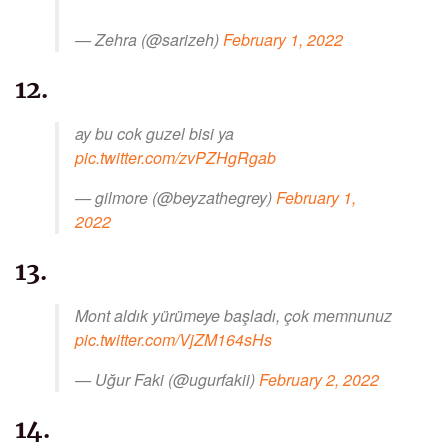
— Zehra (@sarizeh)
February 1, 2022
12.
ay bu cok guzel bisi ya
pic.twitter.com/zvPZHgRgab
— gilmore (@beyzathegrey)
February 1,
2022
13.
Mont aldık yürümeye başladı, çok memnunuz
pic.twitter.com/VjZM164sHs
— Uğur Faki (@ugurfakii)
February 2, 2022
14.