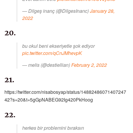
— Dilgeş inanç (@DilgesInanc)
January 28,
2022
20.
bu okul beni ekseriyetle şok ediyor
pic.twitter.com/qCnJMhevpK
— melis (@destiellian)
February 2, 2022
21.
https://twitter.com/nisabosyap/status/14882486071407247
42?s=20&t=5gGpNABEG92Ig420PkHoog
22.
herkes bir problemini bıraksın