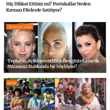
Hiç Dikkat Ettiniz mi? Portakallar Neden
Kırmızı Filelerde Satılıyor?
LISTELIST ÖZEL
Toplanın Açıklıyoruz! Göz Renginiz Genetik
Mirasınız Hakkında Ne Söylüyor?
SPOR