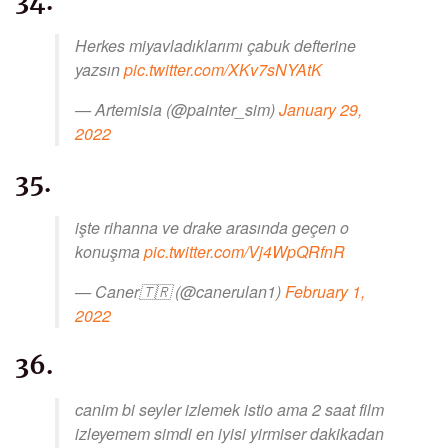
34.
Herkes miyavladıklarımı çabuk defterine
yazsın
pic.twitter.com/XKv7sNYAtK
— Artemisia (@painter_sim)
January 29,
2022
35.
işte rihanna ve drake arasında geçen o
konuşma
pic.twitter.com/Vj4WpQRfnR
— Caner🇹🇷 (@canerulan1)
February 1,
2022
36.
canim bi seyler izlemek istio ama 2 saat film
izleyemem simdi en iyisi yirmiser dakikadan