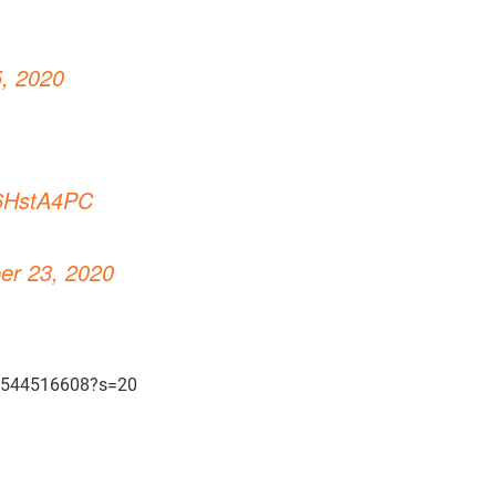
, 2020
d6HstA4PC
er 23, 2020
911544516608?s=20