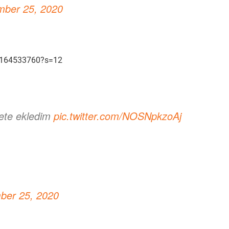
ber 25, 2020
25164533760?s=12
pete ekledim
pic.twitter.com/NOSNpkzoAj
ber 25, 2020