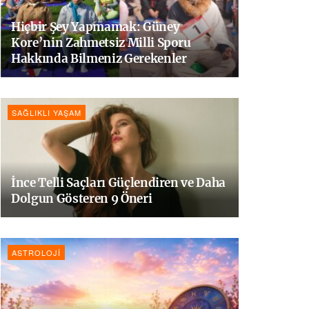
Hiçbir Şey Yapmamak: Güney
Kore’nin Zahmetsiz Milli Sporu
Hakkında Bilmeniz Gerekenler
SAĞLIKLI YAŞAM
İnce Telli Saçları Güçlendiren ve Daha
Dolgun Gösteren 9 Öneri
ASTROLOJI