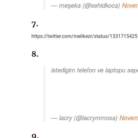
— meşeka (@sehidkoca)
Novem
7.
https://twitter.com/melikezr/status/13317154
8.
istedigim telefon ve laptopu se
— lacry (@lacrymmosa)
Novem
9.