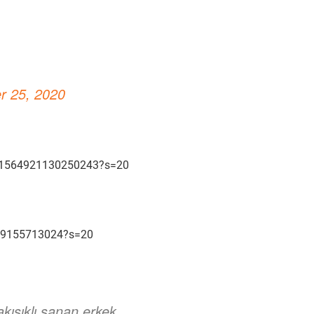
r 25, 2020
1331564921130250243?s=20
949155713024?s=20
akışıklı sanan erkek