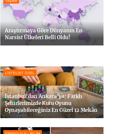
YAŞAM
Araştırmaya Göre Dünyanın En
Narsist Ülkeleri Belli Oldu!
LISTELIST ÖZEL
İstanbul’dan Ankara’ya: Farklı
Şehirlerimizde Kutu Oyunu
Oynayabileceğiniz En Güzel 12 Mekân
TEKNOLOJI - BILIM