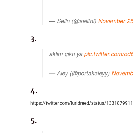
— Selin (@selltnl)
November 25
3.
aklım çıktı ya
pic.twitter.com/o
— Aley (@portakaleyy)
Novemb
4.
https://twitter.com/luridreed/status/1331879
5.