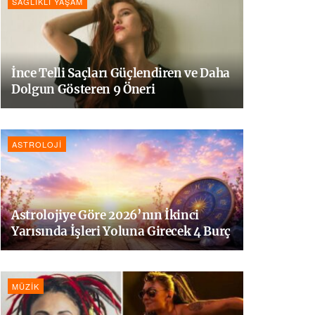
SAĞLIKLI YAŞAM
İnce Telli Saçları Güçlendiren ve Daha
Dolgun Gösteren 9 Öneri
ASTROLOJI
Astrolojiye Göre 2026’nın İkinci
Yarısında İşleri Yoluna Girecek 4 Burç
MÜZIK