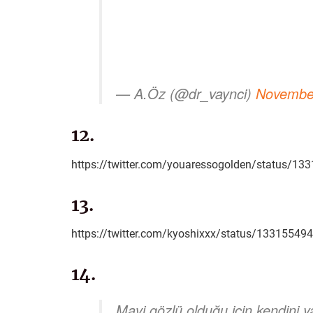
— A.Öz (@dr_vaynci)
Novembe
12.
https://twitter.com/youaressogolden/status/
13.
https://twitter.com/kyoshixxx/status/1331554
14.
Mavi gözlü olduğu için kendini y