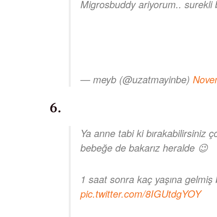
Migrosbuddy ariyorum.. surekli 
— meyb (@uzatmayinbe)
Nove
6.
Ya anne tabi ki bırakabilirsiniz 
bebeğe de bakarız heralde 😉
1 saat sonra kaç yaşına gelmiş 
pic.twitter.com/8IGUtdgYOY