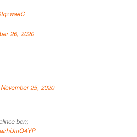
GDIqzwaeC
er 26, 2020
)
November 25, 2020
elince ben;
om/airhUmO4YP