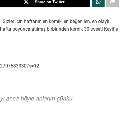
Share on Twitter
. Sizler için haftanın en komik, en beğenilen, en olaylı
e hafta boyunca atılmış birbirinden komik 30 tweet! Keyifle
0302707683330?s=12
ayı anca böyle anlarım çünkü