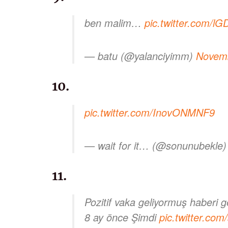
ben malim…
pic.twitter.com/l
— batu (@yalanciyimm)
Novemb
10.
pic.twitter.com/InovONMNF9
— wait for it… (@sonunubekle
11.
Pozitif vaka geliyormuş haberi g
8 ay önce Şimdi
pic.twitter.c