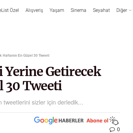
eList Özel
Alışveriş
Yaşam
Sinema
Seyahat
Diğer
k Haftanın En Güzel 30 Tweeti
 Yerine Getirecek
l 30 Tweeti
weetlerini sizler için derledik...
0