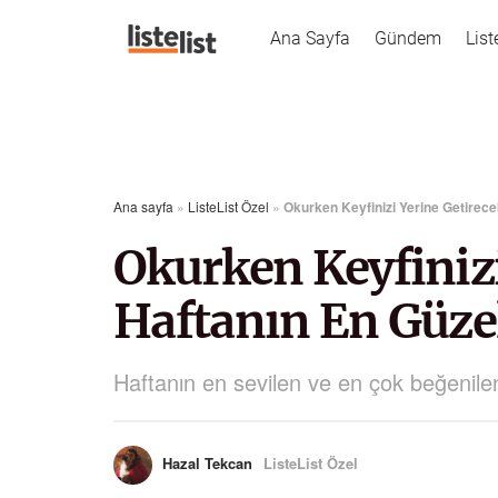
Ana Sayfa
Gündem
List
Ana sayfa
»
ListeList Özel
»
Okurken Keyfinizi Yerine Getirece
Okurken Keyfinizi
Haftanın En Güze
Haftanın en sevilen ve en çok beğenilen t
Hazal Tekcan
ListeList Özel