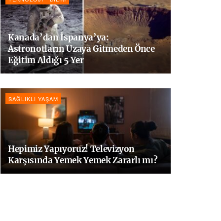
Kanada’dan İspanya’ya:
Astronotların Uzaya Gitmeden Önce
Eğitim Aldığı 5 Yer
SAĞLIKLI YAŞAM
Hepimiz Yapıyoruz! Televizyon
Karşısında Yemek Yemek Zararlı mı?