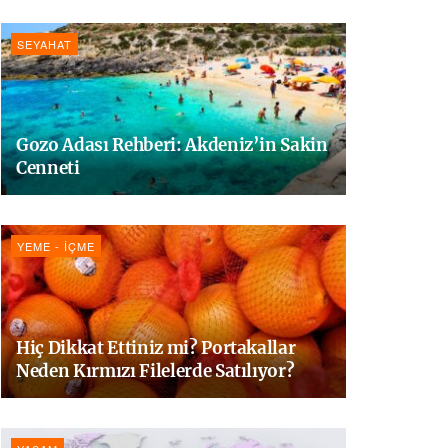
SEYAHAT
Gozo Adası Rehberi: Akdeniz’in Sakin
Cenneti
YEME - İÇME
Hiç Dikkat Ettiniz mi? Portakallar
Neden Kırmızı Filelerde Satılıyor?