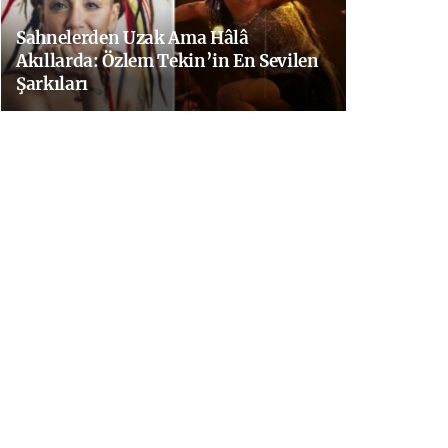
Sahnelerden Uzak Ama Hâlâ
Akıllarda: Özlem Tekin’in En Sevilen
Şarkıları