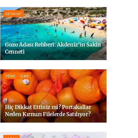
SEYAHAT
Gozo Adası Rehberi: Akdeniz’in Sakin
Cenneti
YEME - İÇME
Hiç Dikkat Ettiniz mi? Portakallar
Neden Kırmızı Filelerde Satılıyor?