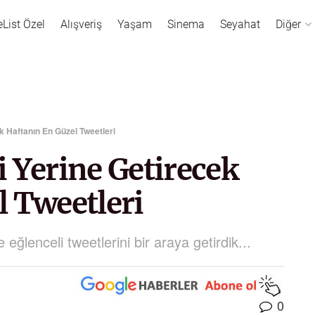
eList Özel
Alışveriş
Yaşam
Sinema
Seyahat
Diğer
k Haftanın En Güzel Tweetleri
 Yerine Getirecek
l Tweetleri
e eğlenceli tweetlerini bir araya getirdik...
0