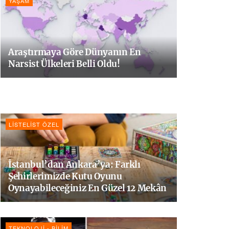
YAŞAM
Araştırmaya Göre Dünyanın En
Narsist Ülkeleri Belli Oldu!
LISTELIST ÖZEL
İstanbul’dan Ankara’ya: Farklı
Şehirlerimizde Kutu Oyunu
Oynayabileceğiniz En Güzel 12 Mekân
TEKNOLOJI - BILIM