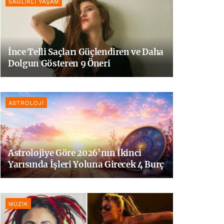
SAĞLIKLI YAŞAM
İnce Telli Saçları Güçlendiren ve Daha
Dolgun Gösteren 9 Öneri
ASTROLOJI
Astrolojiye Göre 2026’nın İkinci
Yarısında İşleri Yoluna Girecek 4 Burç
MÜZIK