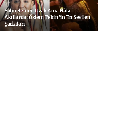
Sahnelerden Uzak Ama Hâlâ
Akıllarda: Özlem Tekin’in En Sevilen
Şarkıları