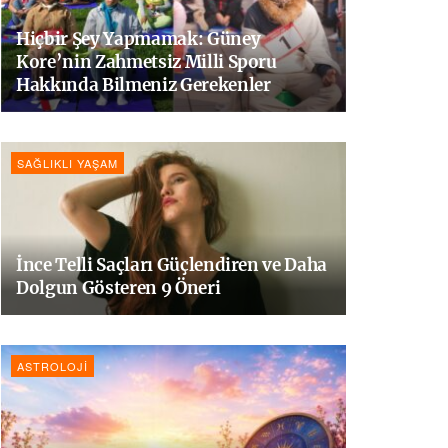
Hiçbir Şey Yapmamak: Güney
Kore’nin Zahmetsiz Milli Sporu
Hakkında Bilmeniz Gerekenler
SAĞLIKLI YAŞAM
İnce Telli Saçları Güçlendiren ve Daha
Dolgun Gösteren 9 Öneri
ASTROLOJI