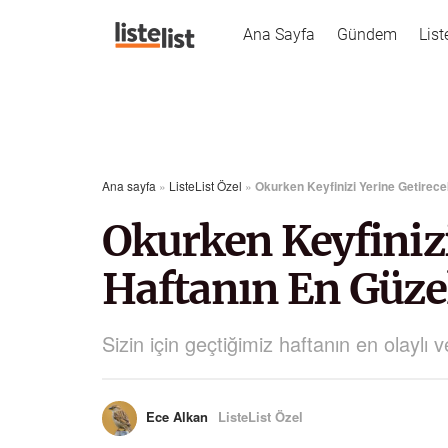
Ana Sayfa
Gündem
List
Ana sayfa
»
ListeList Özel
»
Okurken Keyfinizi Yerine Getirece
Okurken Keyfinizi
Haftanın En Güze
Sizin için geçtiğimiz haftanın en olaylı v
Ece Alkan
ListeList Özel