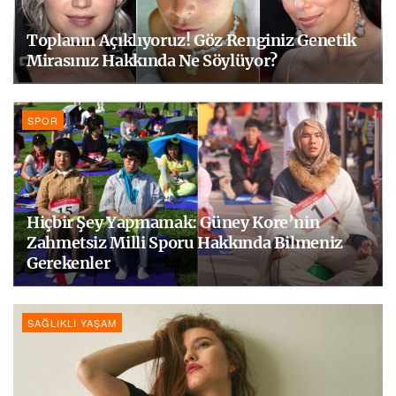
Toplanın Açıklıyoruz! Göz Renginiz Genetik
Mirasınız Hakkında Ne Söylüyor?
SPOR
Hiçbir Şey Yapmamak: Güney Kore’nin
Zahmetsiz Milli Sporu Hakkında Bilmeniz
Gerekenler
SAĞLIKLI YAŞAM