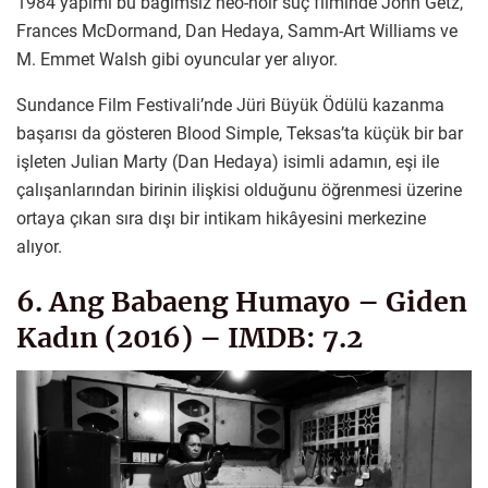
1984 yapımı bu bağımsız neo-noir suç filminde John Getz,
Frances McDormand, Dan Hedaya, Samm-Art Williams ve
M. Emmet Walsh gibi oyuncular yer alıyor.
Sundance Film Festivali’nde Jüri Büyük Ödülü kazanma
başarısı da gösteren Blood Simple, Teksas’ta küçük bir bar
işleten Julian Marty (Dan Hedaya) isimli adamın, eşi ile
çalışanlarından birinin ilişkisi olduğunu öğrenmesi üzerine
ortaya çıkan sıra dışı bir intikam hikâyesini merkezine
alıyor.
6. Ang Babaeng Humayo – Giden
Kadın (2016) – IMDB: 7.2