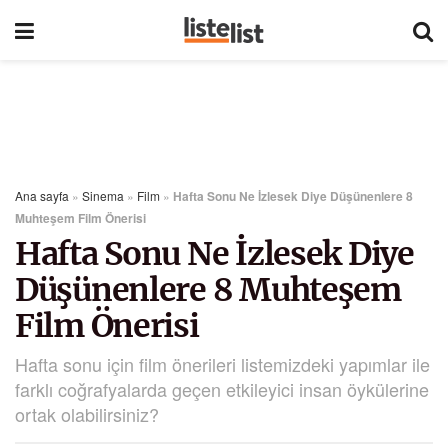
Ana sayfa
»
Sinema
»
Film
»
Hafta Sonu Ne İzlesek Diye Düşünenlere 8
Muhteşem Film Önerisi
Hafta Sonu Ne İzlesek Diye
Düşünenlere 8 Muhteşem
Film Önerisi
Hafta sonu için film önerileri listemizdeki yapımlar ile
farklı coğrafyalarda geçen etkileyici insan öykülerine
ortak olabilirsiniz?