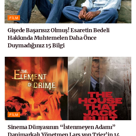
FILM
Gişede Başarısız Olmuş! Esaretin Bedeli
Hakkında Muhtemelen Daha Önce
Duymadığınız 15 Bilgi
FILM
Sinema Dünyasının “İstenmeyen Adamı”
Danimarkalı Yönetmen Lars von Trier’in 14