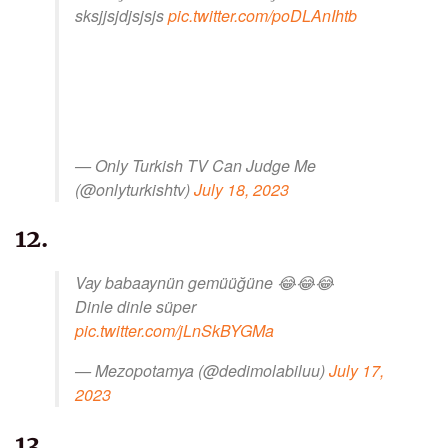
sksjjsjdjsjsjs
pic.twitter.com/poDLAnIhtb
— Only Turkish TV Can Judge Me
(@onlyturkishtv)
July 18, 2023
12.
Vay babaaynün gemüüğüne 😂😂😂
Dinle dinle süper
pic.twitter.com/jLnSkBYGMa
— Mezopotamya (@dedimolabiluu)
July 17,
2023
13.