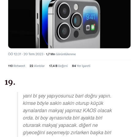
19.
yani bi şey yapıyosunuz bari doğru yapın.
kimse böyle sakin sakin oturup küçük
aynalardan makyaj yapmaz KAOS olacak
orda. bi boy aynasında biri ayakta biri
oturarak makyaj yapacak. diğeri ne
giyeceğini seçemeyip zırlarken başka biri