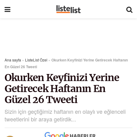
Ana sayfa
»
ListeList Özel
»
Okurken Keyfinizi Yerine Getirecek Haftanın
En Güzel 26 Tweeti
Okurken Keyfinizi Yerine
Getirecek Haftanın En
Güzel 26 Tweeti
Sizin için geçtiğimiz haftanın en olaylı ve eğlenceli
tweetlerini bir araya getirdik...