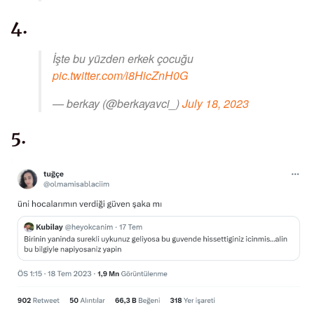
4.
İşte bu yüzden erkek çocuğu
pic.twitter.com/i8HicZnH0G
— berkay (@berkayavci_)
July 18, 2023
5.