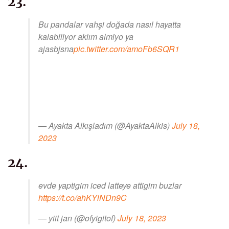
23.
Bu pandalar vahşi doğada nasıl hayatta
kalabiliyor aklım almiyo ya
ajasbjsna
pic.twitter.com/amoFb6SQR1
— Ayakta Alkışladım (@AyaktaAlkis)
July 18,
2023
24.
evde yaptigim iced latteye attigim buzlar
https://t.co/ahKYlNDn9C
— yiit jan (@ofyigitof)
July 18, 2023