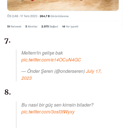
7.
Meltem'in gelişe bak
pic.twitter.com/e14OCuN4GC
— Önder Şeren (@onderseren)
July 17,
2023
8.
Bu nasıl bir güç sen kimsin bilader?
pic.twitter.com/3osf3tWyxy