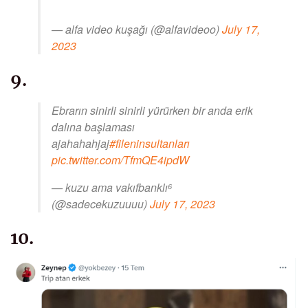
— alfa video kuşağı (@alfavideoo)
July 17,
2023
9.
Ebrarın sinirli sinirli yürürken bir anda erik
dalına başlaması
ajahahahjaj
#fileninsultanları
pic.twitter.com/TfmQE4ipdW
— kuzu ama vakıfbanklı⁶
(@sadecekuzuuuu)
July 17, 2023
10.