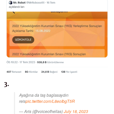
3.
Ayağına da taş baglasaydın
reis
pic.twitter.com/L8eoIbgT5R
— Aris (@voiceofhellas)
July 18, 2023