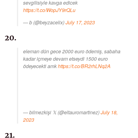
sevgilisiyle kavga edicek
https://t.co/WopJY9rQLu
— b (@beyzacelix)
July 17, 2023
20.
eleman dün gece 2000 euro ödemiş, sabaha
kadar içmeye devam etseydi 1500 euro
ödeyecekti amk
https://t.co/BR2rhLNq2A
— bilmezkişi 𝕏 (@eltauromartinez)
July 18,
2023
21.