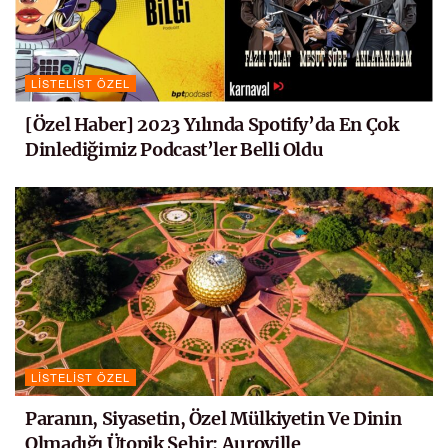
LISTELIST ÖZEL
[Özel Haber] 2023 Yılında Spotify’da En Çok
Dinlediğimiz Podcast’ler Belli Oldu
LISTELIST ÖZEL
Paranın, Siyasetin, Özel Mülkiyetin Ve Dinin
Olmadığı Ütopik Şehir: Auroville