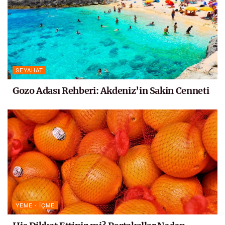
SEYAHAT
Gozo Adası Rehberi: Akdeniz’in Sakin Cenneti
YEME - İÇME