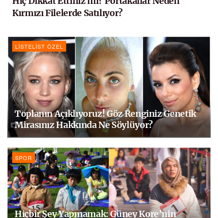
Hiç Dikkat Ettiniz mi? Portakallar Neden
Kırmızı Filelerde Satılıyor?
LISTELIST ÖZEL
Toplanın Açıklıyoruz! Göz Renginiz Genetik
Mirasınız Hakkında Ne Söylüyor?
SPOR
Hiçbir Şey Yapmamak: Güney Kore’nin