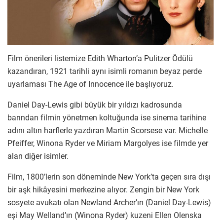
Film önerileri listemize Edith Wharton’a Pulitzer Ödülü
kazandıran, 1921 tarihli aynı isimli romanın beyaz perde
uyarlaması The Age of Innocence ile başlıyoruz.
Daniel Day-Lewis gibi büyük bir yıldızı kadrosunda
barından filmin yönetmen koltuğunda ise sinema tarihine
adını altın harflerle yazdıran Martin Scorsese var. Michelle
Pfeiffer, Winona Ryder ve Miriam Margolyes ise filmde yer
alan diğer isimler.
Film, 1800’lerin son döneminde New York’ta geçen sıra dışı
bir aşk hikâyesini merkezine alıyor. Zengin bir New York
sosyete avukatı olan Newland Archer’ın (Daniel Day-Lewis)
eşi May Welland’ın (Winona Ryder) kuzeni Ellen Olenska