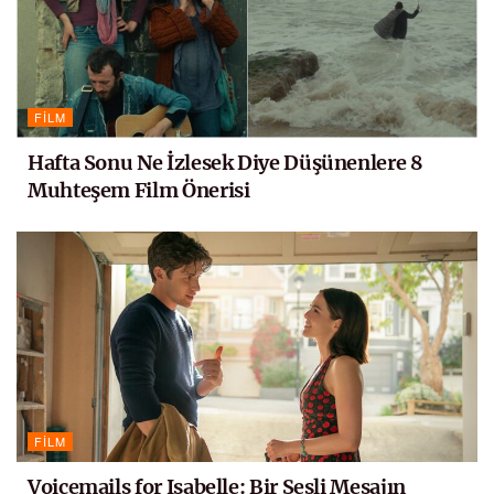
FILM
Hafta Sonu Ne İzlesek Diye Düşünenlere 8
Muhteşem Film Önerisi
FILM
Voicemails for Isabelle: Bir Sesli Mesajın