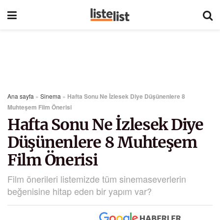
Ana sayfa
»
Sinema
»
Hafta Sonu Ne İzlesek Diye Düşünenlere 8
Muhteşem Film Önerisi
Hafta Sonu Ne İzlesek Diye
Düşünenlere 8 Muhteşem
Film Önerisi
Film önerileri listemizde tüm sinemaseverlerin
beğenisine hitap eden bir yapım var?