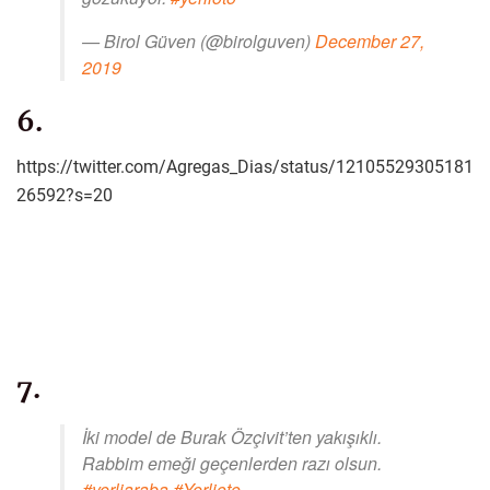
— Birol Güven (@birolguven)
December 27,
2019
6.
https://twitter.com/Agregas_Dias/status/12105529305181
26592?s=20
7.
İki model de Burak Özçivit’ten yakışıklı.
Rabbim emeği geçenlerden razı olsun.
#yerliaraba
#Yerlioto