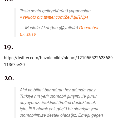
Tesla senin getir götürünü yapar aslan
#Yerlioto
pic.twitter.com/ZeJMjiRNp4
— Mustafa Akdoğan (@yuftafa)
December
27, 2019
19.
https://twitter.com/hazalemiktr/status/121055522623689
1136?s=20
20.
Akıl ve bilimi barındıran her adımda varız.
Türkiye’nin yerli otomobil girişimi ile gurur
duyuyoruz. Elektrikli üretimi desteklemek
için, İBB olarak çok güçlü bir siparişle yerli
otomobilimize destek olacağız. Emeği geçen