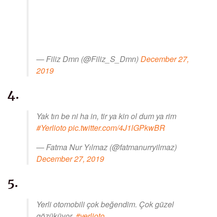
— Filiz Dmn (@Filiz_S_Dmn)
December 27,
2019
4.
Yak tın be ni ha in, tir ya kin ol dum ya rim
#Yerlioto
pic.twitter.com/4J1lGPkwBR
— Fatma Nur Yılmaz (@fatmanurryilmaz)
December 27, 2019
5.
Yerli otomobili çok beğendim. Çok güzel
gözüküyor.
#yerlioto