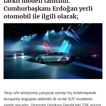
farklı modeli tanıtıldı.
Cumhurbaşkanı Erdoğan yerli
otomobil ile ilgili olarak;
“Araç sıfır emisyonla çalışarak çevreyi hiç kirletmeyecek.
Avrupa’da doğuştan elektrikli ilk ve tek SUV modelinin
sahibi olacağız. Otomobil fabrikası Gemlik’teki TSK arazisi