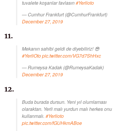
tuvalete koşanlar favlasın
#Yerlioto
— Cumhur Frankfurt (@CumhurFrankfurt)
December 27, 2019
11.
Mekanın sahibi geldi de diyebiliriz! 😎
#YerliOto
pic.twitter.com/VG7d7ShHxc
— Rumeysa Kadak (@RumeysaKadak)
December 27, 2019
12.
Buda burada dursun. Yeni yıl olumlaması
olaraktan. Yerli malı yurdun malı herkes onu
kullanmalı.
#Yerlioto
pic.twitter.com/fGUHkmABoe