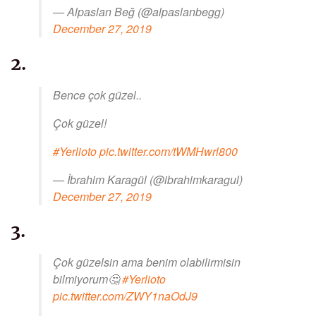
— Alpaslan Beğ (@alpaslanbegg)
December 27, 2019
2.
Bence çok güzel..
Çok güzel!
#Yerlioto
pic.twitter.com/tWMHwrl800
— İbrahim Karagül (@ibrahimkaragul)
December 27, 2019
3.
Çok güzelsin ama benim olabilirmisin
bilmiyorum🤔
#Yerlioto
pic.twitter.com/ZWY1naOdJ9