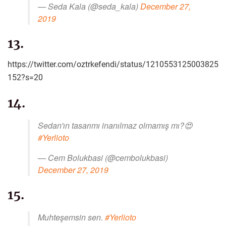
— Seda Kala (@seda_kala)
December 27,
2019
13.
https://twitter.com/oztrkefendi/status/1210553125003825
152?s=20
14.
Sedan'ın tasarımı inanılmaz olmamış mı?😍
#Yerlioto
— Cem Bolukbasi (@cembolukbasi)
December 27, 2019
15.
Muhteşemsin sen.
#Yerlioto