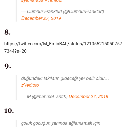
— Cumhur Frankfurt (@CumhurFrankfurt)
December 27, 2019
8.
https://twitter.com/M_EminBAL/status/121055215050757
7344?s=20
9.
düğündeki takıların gideceği yer belli oldu…
#Yerlioto
— M (@mehmet_sntrk)
December 27, 2019
10.
çoluk çocuğun yanında ağlamamak için