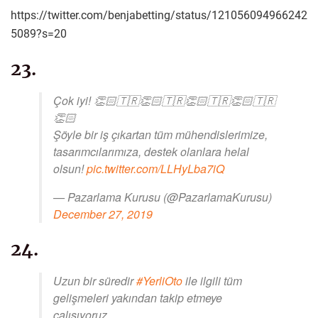
https://twitter.com/benjabetting/status/121056094966242
5089?s=20
23.
Çok iyi! 👏🏻🇹🇷👏🏻🇹🇷👏🏻🇹🇷👏🏻🇹🇷
👏🏻
Şöyle bir iş çıkartan tüm mühendislerimize,
tasarımcılarımıza, destek olanlara helal
olsun!
pic.twitter.com/LLHyLba7iQ
— Pazarlama Kurusu (@PazarlamaKurusu)
December 27, 2019
24.
Uzun bir süredir
#YerliOto
ile ilgili tüm
gelişmeleri yakından takip etmeye
çalışıyoruz.