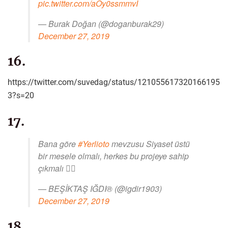
pic.twitter.com/aOy0ssmmvI
— Burak Doğan (@doganburak29)
December 27, 2019
16.
https://twitter.com/suvedag/status/121055617320166195
3?s=20
17.
Bana göre
#Yerlioto
mevzusu Siyaset üstü
bir mesele olmalı, herkes bu projeye sahip
çıkmalı 👍🏿
— BEŞİKTAŞ IĞDI® (@igdir1903)
December 27, 2019
18.