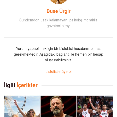
Buse Ürgir
Gündemden uzak kalamayan, psikoloji meraklısı
gazeteci birey.
Yorum yapabilmek için bir ListeList hesabınız olması
gerekmektedir. Aşağıdaki bağlantı ile hemen bir hesap
oluşturabilirsiniz.
Listelist'e üye ol
İlgili
İçerikler