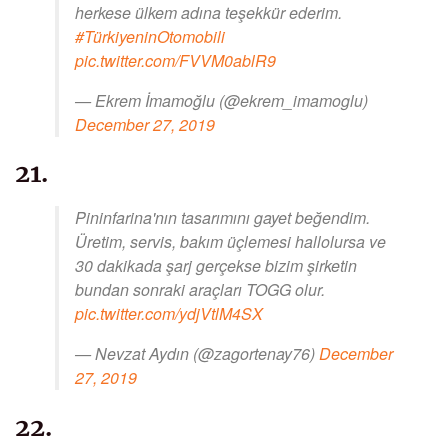
herkese ülkem adına teşekkür ederim.
#TürkiyeninOtomobili
pic.twitter.com/FVVM0ablR9
— Ekrem İmamoğlu (@ekrem_imamoglu)
December 27, 2019
21.
Pininfarina'nın tasarımını gayet beğendim.
Üretim, servis, bakım üçlemesi hallolursa ve
30 dakikada şarj gerçekse bizim şirketin
bundan sonraki araçları TOGG olur.
pic.twitter.com/ydjVtlM4SX
— Nevzat Aydın (@zagortenay76)
December
27, 2019
22.