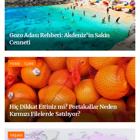
Gozo Adası Rehberi: Akdeniz’in Sakin
Cenneti
YEME - İÇME
Hiç Dikkat Ettiniz mi? Portakallar Neden
Kırmızı Filelerde Satılıyor?
YAŞAM