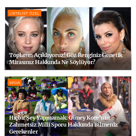
LISTELIST ÖZEL
Toplanın Açıklıyoruz! Göz Renginiz Genetik
Mirasınız Hakkında Ne Söylüyor?
SPOR
Hiçbir Şey Yapmamak: Güney Kore’nin
Zahmetsiz Milli Sporu Hakkında Bilmeniz
Gerekenler