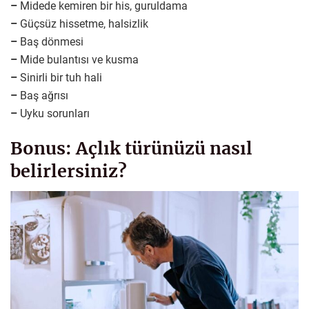
–
Midede kemiren bir his, guruldama
–
Güçsüz hissetme, halsizlik
–
Baş dönmesi
–
Mide bulantısı ve kusma
–
Sinirli bir tuh hali
–
Baş ağrısı
–
Uyku sorunları
Bonus: Açlık türünüzü nasıl
belirlersiniz?