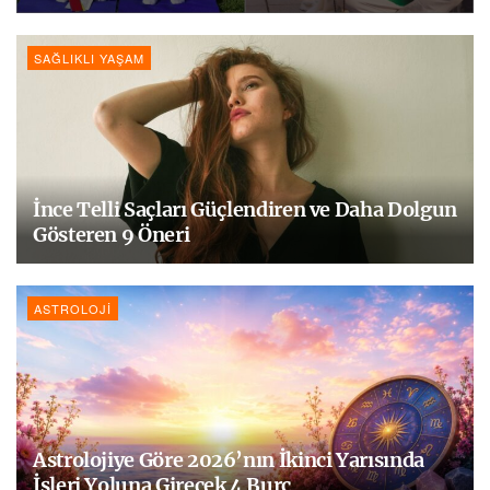
SAĞLIKLI YAŞAM
İnce Telli Saçları Güçlendiren ve Daha Dolgun
Gösteren 9 Öneri
ASTROLOJI
Astrolojiye Göre 2026’nın İkinci Yarısında
İşleri Yoluna Girecek 4 Burç