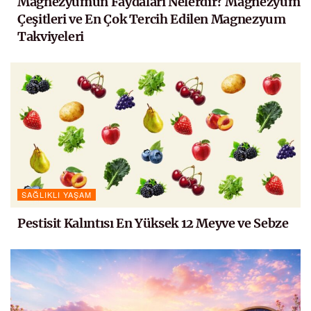
Magnezyumun Faydaları Nelerdir? Magnezyum
Çeşitleri ve En Çok Tercih Edilen Magnezyum
Takviyeleri
SAĞLIKLI YAŞAM
Pestisit Kalıntısı En Yüksek 12 Meyve ve Sebze