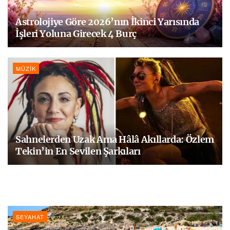
Astrolojiye Göre 2026’nın İkinci Yarısında
İşleri Yoluna Girecek 4 Burç
MÜZIK
Sahnelerden Uzak Ama Hâlâ Akıllarda: Özlem
Tekin’in En Sevilen Şarkıları
SEYAHAT