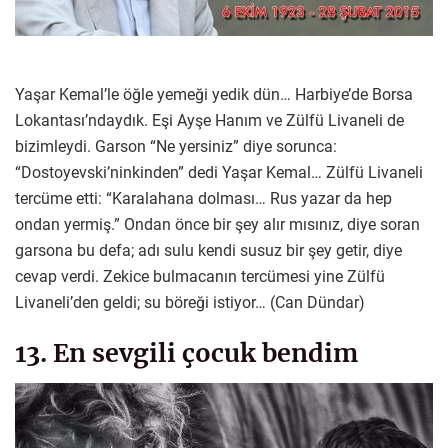
Yaşar Kemal’le öğle yemeği yedik dün… Harbiye’de Borsa
Lokantası’ndaydık. Eşi Ayşe Hanım ve Zülfü Livaneli de
bizimleydi. Garson “Ne yersiniz” diye sorunca:
“Dostoyevski’ninkinden” dedi Yaşar Kemal… Zülfü Livaneli
tercüme etti: “Karalahana dolması… Rus yazar da hep
ondan yermiş.” Ondan önce bir şey alır mısınız, diye soran
garsona bu defa; adı sulu kendi susuz bir şey getir, diye
cevap verdi. Zekice bulmacanın tercümesi yine Zülfü
Livaneli’den geldi; su böreği istiyor… (Can Dündar)
13. En sevgili çocuk bendim