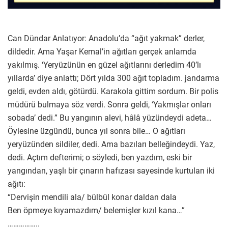
Can Dündar Anlatıyor: Anadolu’da “ağıt yakmak” derler,
dildedir. Ama Yaşar Kemal’in ağıtları gerçek anlamda
yakılmış. ‘Yeryüzünün en güzel ağıtlarını derledim 40’lı
yıllarda’ diye anlattı; Dört yılda 300 ağıt topladım. jandarma
geldi, evden aldı, götürdü. Karakola gittim sordum. Bir polis
müdürü bulmaya söz verdi. Sonra geldi, ‘Yakmışlar onları
sobada’ dedi.” Bu yangının alevi, hâlâ yüzündeydi adeta…
Öylesine üzgündü, bunca yıl sonra bile… O ağıtları
yeryüzünden sildiler, dedi. Ama bazıları belleğindeydi. Yaz,
dedi. Açtım defterimi; o söyledi, ben yazdım, eski bir
yangından, yaşlı bir çınarın hafızası sayesinde kurtulan iki
ağıtı:
“Dervişin mendili ala/ bülbül konar daldan dala
Ben öpmeye kıyamazdım/ belemişler kızıl kana…”
……………..