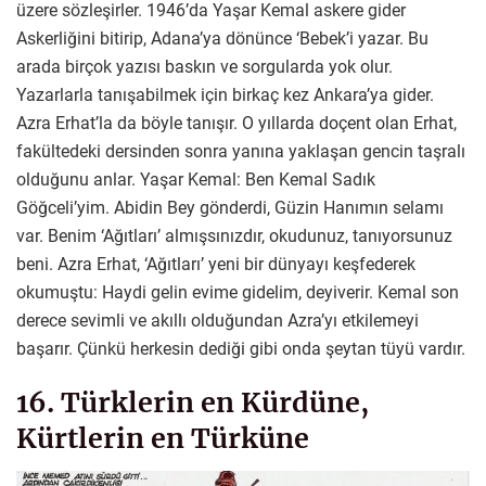
üzere sözleşirler. 1946’da Yaşar Kemal askere gider
Askerliğini bitirip, Adana’ya dönünce ‘Bebek’i yazar. Bu
arada birçok yazısı baskın ve sorgularda yok olur.
Yazarlarla tanışabilmek için birkaç kez Ankara’ya gider.
Azra Erhat’la da böyle tanışır. O yıllarda doçent olan Erhat,
fakültedeki dersinden sonra yanına yaklaşan gencin taşralı
olduğunu anlar. Yaşar Kemal: Ben Kemal Sadık
Göğceli’yim. Abidin Bey gönderdi, Güzin Hanımın selamı
var. Benim ‘Ağıtları’ almışsınızdır, okudunuz, tanıyorsunuz
beni. Azra Erhat, ‘Ağıtları’ yeni bir dünyayı keşfederek
okumuştu: Haydi gelin evime gidelim, deyiverir. Kemal son
derece sevimli ve akıllı olduğundan Azra’yı etkilemeyi
başarır. Çünkü herkesin dediği gibi onda şeytan tüyü vardır.
16. Türklerin en Kürdüne,
Kürtlerin en Türküne