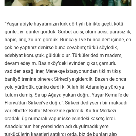
“Yaşar abiyle hayatımızın kırk dört yılı birlikte geçti, kötü
günler, iyi günler gördük. Gurbet acısı, ölüm acısı, parasızlık,
hapis, linç, zulüm gördük. Bunca yıl ve bunca dert içinde, en
çok ne yaptınız denirse buna cevabım; türkü söyledik,
edebiyat konuştuk, güldük olur. Türküler dedim madem,
devam edeyim. Basınköy’deki evinden çıkar, çamurlu
vadiden aşağı iner, Menekşe İstasyonundan tıklım tıkış
banliyö trenine binerek Sirkeci’ye giderdik. Bazen de onca
yolu yürürdük, çünkü derdi ki ‘Allah iki Adanalıya yürü ya
kulum demiş. Sakıp Ağaya yukarı doğru, Yaşar Kemal’e de
Florya’dan Sirkeci’ye doğru’. Sirkeci dediysem bir maksadı
var elbette: Kültür Merkezine giderdik. Kültür Merkezi
oradaki üç numaralı vapur iskelesindeki kasetçilerdi.
Anadolu’nun her yöresinden adı duyulmadık yerel
türkücülerin kasetleri satılırdı orda, biz de bunları alıp