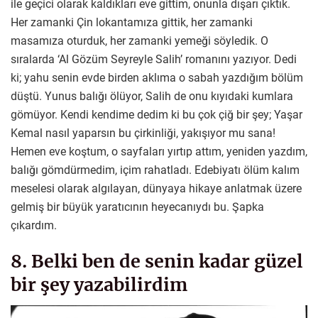
ile geçici olarak kaldıkları eve gittim, onunla dışarı çıktık.
Her zamanki Çin lokantamıza gittik, her zamanki
masamıza oturduk, her zamanki yemeği söyledik. O
sıralarda ‘Al Gözüm Seyreyle Salih’ romanını yazıyor. Dedi
ki; yahu senin evde birden aklıma o sabah yazdığım bölüm
düştü. Yunus balığı ölüyor, Salih de onu kıyıdaki kumlara
gömüyor. Kendi kendime dedim ki bu çok çiğ bir şey; Yaşar
Kemal nasıl yaparsın bu çirkinliği, yakışıyor mu sana!
Hemen eve koştum, o sayfaları yırtıp attım, yeniden yazdım,
balığı gömdürmedim, içim rahatladı. Edebiyatı ölüm kalım
meselesi olarak algılayan, dünyaya hikaye anlatmak üzere
gelmiş bir büyük yaratıcının heyecanıydı bu. Şapka
çıkardım.
8. Belki ben de senin kadar güzel
bir şey yazabilirdim