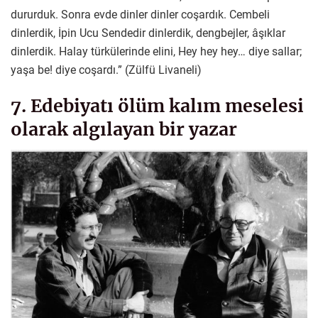
dururduk. Sonra evde dinler dinler coşardık. Cembeli
dinlerdik, İpin Ucu Sendedir dinlerdik, dengbejler, âşıklar
dinlerdik. Halay türkülerinde elini, Hey hey hey… diye sallar;
yaşa be! diye coşardı.” (Zülfü Livaneli)
7. Edebiyatı ölüm kalım meselesi
olarak algılayan bir yazar