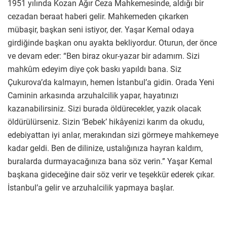
1951 yılında Kozan Ağır Ceza Mahkemesinde, aldığı bir
cezadan beraat haberi gelir. Mahkemeden çıkarken
mübaşir, başkan seni istiyor, der. Yaşar Kemal odaya
girdiğinde başkan onu ayakta bekliyordur. Oturun, der önce
ve devam eder: “Ben biraz okur-yazar bir adamım. Sizi
mahkûm edeyim diye çok baskı yapıldı bana. Siz
Çukurova’da kalmayın, hemen İstanbul’a gidin. Orada Yeni
Caminin arkasında arzuhalcilik yapar, hayatınızı
kazanabilirsiniz. Sizi burada öldürecekler, yazık olacak
öldürülürseniz. Sizin ‘Bebek’ hikâyenizi karım da okudu,
edebiyattan iyi anlar, merakından sizi görmeye mahkemeye
kadar geldi. Ben de dilinize, ustalığınıza hayran kaldım,
buralarda durmayacağınıza bana söz verin.” Yaşar Kemal
başkana gideceğine dair söz verir ve teşekkür ederek çıkar.
İstanbul’a gelir ve arzuhalcilik yapmaya başlar.