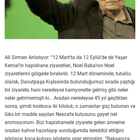
Ali Sirmen Anlatıyor: “12 Mart’ta da 12 Eylül’de de Yaşar
Kemal’in hapishane ziyaretleri, Noel Baba’nın Noel
ziyaretlerini gölgede bırakırdı. 12 Mart döneminde, tutuklu
olarak, Davutpaşa Kışlasında bulunduğumuz sırada yaptığı
bir ziyarete, hani neredeyse kamyonetle gelmiş gibi neler
neler getirmemişti ki… Aradan neredeyse 45 yıl geçtikten
sonra, şimdi koskoca iki kiloluk, o zamanlar güç bulunan ve
lüks bir madde sayılan Nescafe kutusunu gayet net
anımsıyorum. Bizi hapishanede ziyarete gelen anneme
oradan kahve hazırlayıp sunduğumda tereddüt ettiğini
görünce, koca kutuyu gösterip ısrar etmiştim: “Baksanıza