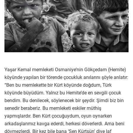
Yaşar Kemal memleketi Osmaniye’nin Gökçedam (Hemite)
köyünde yapılan bir törende çocukluk anılarını şöyle anlatır:
“Ben bu memlekette bir Kürt köyünde doğdum, Türk
köyünde büyüdüm. Yalnız bu Hemite’de en sevgili çocuk
bendim. Bu denilecek, söylenecek bir şeydir. Şimdi biz bin
senedir beraberiz. Bu memleketi eskiler müthiş
yapmışlardır. Ben Kürt çocuğuydum, oyun oynarken
arkadaşlarımız kavga ederdi, herkesi döverlerdi. Ama beni
dövmezlerdi. Bir kez bile bana ‘Sen Kürtsün’ diye laf