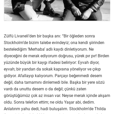
Zülfü Livaneli’den bir başka anı: “Bir öğleden sonra
Stockholm’de bizim talebe evindeyiz; ona kendi şiirinden
bestelediğim ‘Merhaba’ adlı kaydı dinletiyorum. Ne
diyeceğini de merak ediyorum doğrusu, yürek pır pır! Birden
yüzünde büyük bir kaygı ifadesi beliriyor: Eyvah diyor,
eyvah; bir yandan da sokak kapısına yöneliyor ve çıkıp
gidiyor. Afallayıp kalıyorum. Parçayı beğenmedi desem
değil, daha tamamını dinlemedi bile. Başka bir yere sözü
vardı da unuttu desem o da değil; çünkü zaten
görüştüğümüz çok az insan var. Neyse merak içinde akşam
oldu. Sonra telefon ettim; ne oldu Yaşar abi, dedim.
Anlatırım yahu dedi, hadi buluşalım. Stockholm’de Thilda