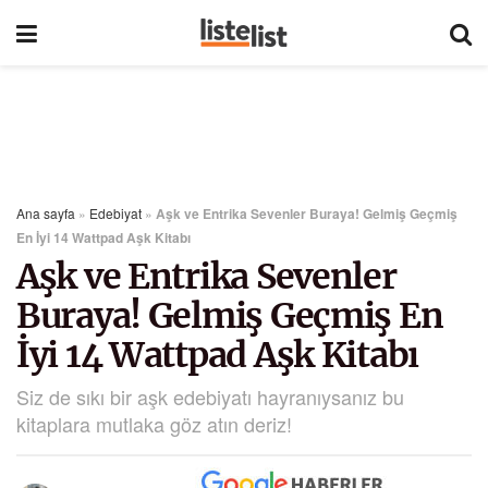
Ana sayfa
»
Edebiyat
»
Aşk ve Entrika Sevenler Buraya! Gelmiş Geçmiş
En İyi 14 Wattpad Aşk Kitabı
Aşk ve Entrika Sevenler
Buraya! Gelmiş Geçmiş En
İyi 14 Wattpad Aşk Kitabı
Siz de sıkı bir aşk edebiyatı hayranıysanız bu
kitaplara mutlaka göz atın deriz!