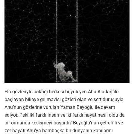
Ela gözleriyle baktığı herkesi büyüleyen Ahu Aladağ ile
başlayan hikaye gri mavisi gözleri olan ve sert duruşuyla
Ahu’nun gözlerine vurulan Yaman Beyoğlu ile devam
ediyor. Peki iki farklı insan ve iki farklı hayat nasıl oldu da
bir ormanda kesişmeyi başardı? Beyoğlu’nun çetrefilli ve
zor hayatı Ahu’ya bambaşka bir dünyanın kapılarını