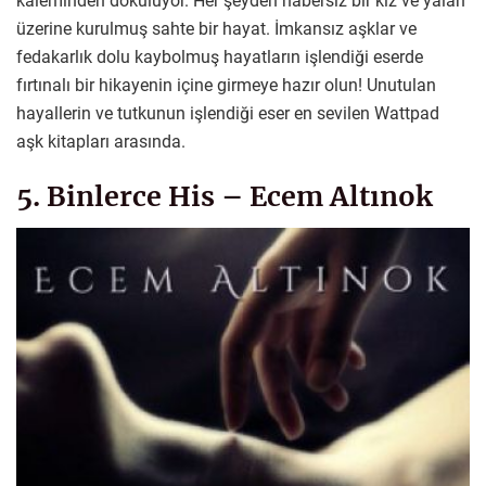
kaleminden dökülüyor. Her şeyden habersiz bir kız ve yalan
üzerine kurulmuş sahte bir hayat. İmkansız aşklar ve
fedakarlık dolu kaybolmuş hayatların işlendiği eserde
fırtınalı bir hikayenin içine girmeye hazır olun! Unutulan
hayallerin ve tutkunun işlendiği eser en sevilen Wattpad
aşk kitapları arasında.
5. Binlerce His – Ecem Altınok