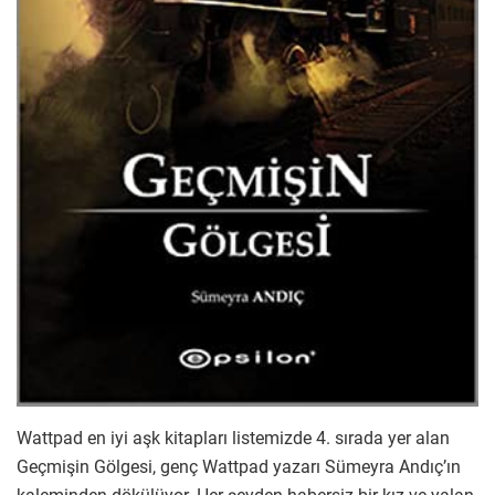
Wattpad en iyi aşk kitapları listemizde 4. sırada yer alan
Geçmişin Gölgesi, genç Wattpad yazarı Sümeyra Andıç’ın