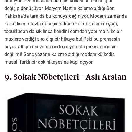
olmuyor. Peri masalları da tıpkı külkedisi masalı gibi
değişip dönüşüyor. Meryem Nart’ın kaleme aldığı Son
Kahkaha’da tam da bu konuya değiniyor. Modern zamanda
külkedisinin fazla güneşin altında kalarak esmerleştiği,
topukludan da sıkılınca kendini camdan yapılma Nike air
maxlere verdiği sıra dışı bir hikaye bu! Peki bu prensesin
beyaz atlı prensi varsa neden siyah atlı prensi olmasın
değil mi! Genç yazarın kaleme aldığı modern külkedisi
masalı farklı bir aşk hikayesine kapı açıyor.
9. Sokak Nöbetçileri- Aslı Arslan