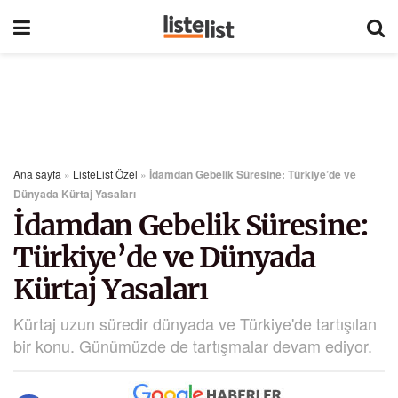
Ana sayfa
»
ListeList Özel
»
İdamdan Gebelik Süresine: Türkiye’de ve
Dünyada Kürtaj Yasaları
İdamdan Gebelik Süresine:
Türkiye’de ve Dünyada
Kürtaj Yasaları
Kürtaj uzun süredir dünyada ve Türkiye'de tartışılan
bir konu. Günümüzde de tartışmalar devam ediyor.