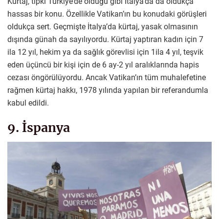
Kürtaj, tıpkı Türkiye’de olduğu gibi İtalya’da da oldukça
hassas bir konu. Özellikle Vatikan’ın bu konudaki görüşleri
oldukça sert. Geçmişte İtalya’da kürtaj, yasak olmasının
dışında günah da sayılıyordu. Kürtaj yaptıran kadın için 7
ila 12 yıl, hekim ya da sağlık görevlisi için 1ila 4 yıl, teşvik
eden üçüncü bir kişi için de 6 ay-2 yıl aralıklarında hapis
cezası öngörülüyordu. Ancak Vatikan’ın tüm muhalefetine
rağmen kürtaj hakkı, 1978 yılında yapılan bir referandumla
kabul edildi.
9. İspanya