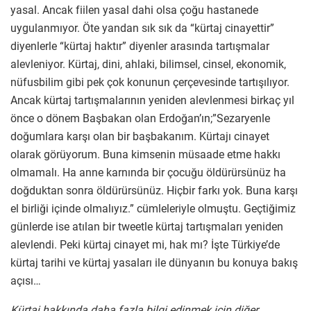
yasal. Ancak fiilen yasal dahi olsa çoğu hastanede
uygulanmıyor. Öte yandan sık sık da “kürtaj cinayettir”
diyenlerle “kürtaj haktır” diyenler arasında tartışmalar
alevleniyor. Kürtaj, dini, ahlaki, bilimsel, cinsel, ekonomik,
nüfusbilim gibi pek çok konunun çerçevesinde tartışılıyor.
Ancak kürtaj tartışmalarının yeniden alevlenmesi birkaç yıl
önce o dönem Başbakan olan Erdoğan’ın;”Sezaryenle
doğumlara karşı olan bir başbakanım. Kürtajı cinayet
olarak görüyorum. Buna kimsenin müsaade etme hakkı
olmamalı. Ha anne karnında bir çocuğu öldürürsünüz ha
doğduktan sonra öldürürsünüz. Hiçbir farkı yok. Buna karşı
el birliği içinde olmalıyız.” cümleleriyle olmuştu. Geçtiğimiz
günlerde ise atılan bir tweetle kürtaj tartışmaları yeniden
alevlendi. Peki kürtaj cinayet mi, hak mı? İşte Türkiye’de
kürtaj tarihi ve kürtaj yasaları ile dünyanın bu konuya bakış
açısı…
Kürtaj hakkında daha fazla bilgi edinmek için diğer