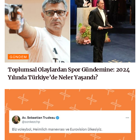
GÜNDEM
Toplumsal Olaylardan Spor Gündemine: 2024
Yılında Türkiye’de Neler Yaşandı?