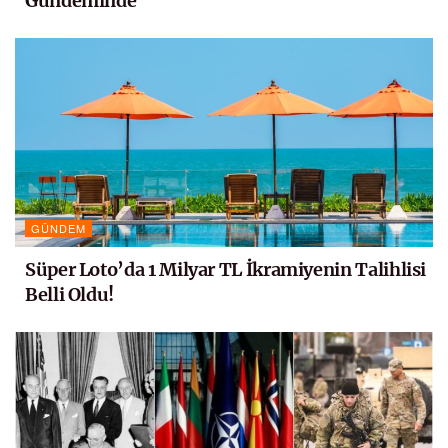
Gündeminde
GÜNDEM
Süper Loto’da 1 Milyar TL İkramiyenin Talihlisi
Belli Oldu!