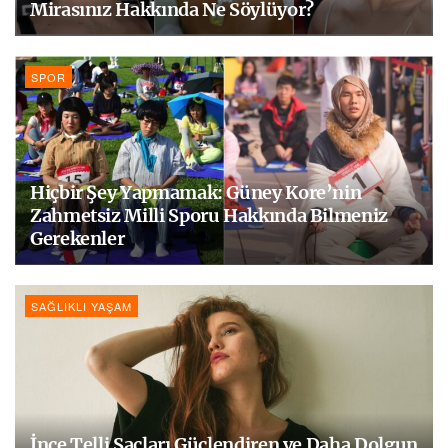
Mirasınız Hakkında Ne Söylüyor?
SPOR
Hiçbir Şey Yapmamak: Güney Kore’nin
Zahmetsiz Milli Sporu Hakkında Bilmeniz
Gerekenler
SAĞLIKLI YAŞAM
İnce Telli Saçları Güçlendiren ve Daha Dolgun