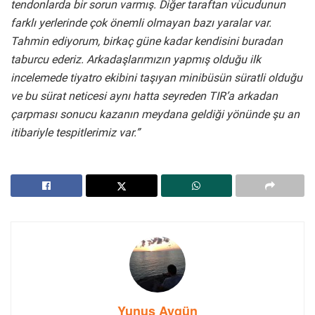
tendonlarda bir sorun varmış. Diğer taraftan vücudunun
farklı yerlerinde çok önemli olmayan bazı yaralar var.
Tahmin ediyorum, birkaç güne kadar kendisini buradan
taburcu ederiz. Arkadaşlarımızın yapmış olduğu ilk
incelemede tiyatro ekibini taşıyan minibüsün süratli olduğu
ve bu sürat neticesi aynı hatta seyreden TIR’a arkadan
çarpması sonucu kazanın meydana geldiği yönünde şu an
itibariyle tespitlerimiz var.”
Yunus Aygün