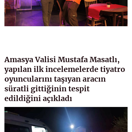
Amasya Valisi Mustafa Masatlı,
yapılan ilk incelemelerde tiyatro
oyuncularını taşıyan aracın
süratli gittiğinin tespit
edildiğini açıkladı