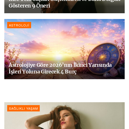
Gösteren 9 Öneri
ASTROLOJI
Astrolojiye Göre 2026’nın İkinci Yarısında
İşleri Yoluna Girecek 4 Burç
SAĞLIKLI YAŞAM