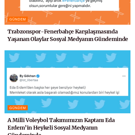
GÜNDEM
Trabzonspor-Fenerbahçe Karşılaşmasında
Yaşanan Olaylar Sosyal Medyanın Gündeminde
GÜNDEM
A Milli Voleybol Takımımızın Kaptanı Eda
Erdem’in Heykeli Sosyal Medyanın