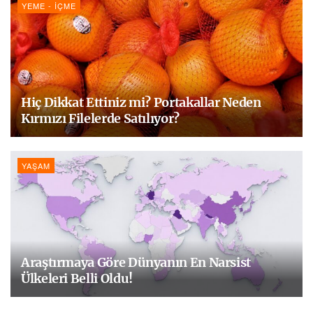
YEME - İÇME
Hiç Dikkat Ettiniz mi? Portakallar Neden
Kırmızı Filelerde Satılıyor?
YAŞAM
Araştırmaya Göre Dünyanın En Narsist
Ülkeleri Belli Oldu!