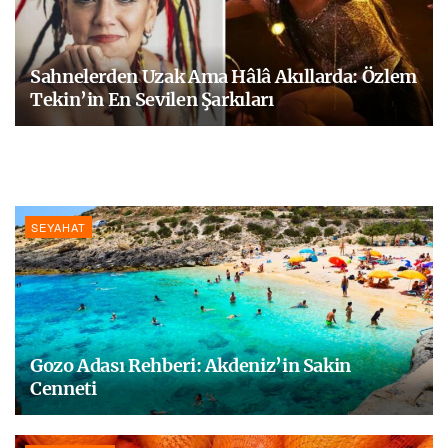
Sahnelerden Uzak Ama Hâlâ Akıllarda: Özlem
Tekin’in En Sevilen Şarkıları
SEYAHAT
Gozo Adası Rehberi: Akdeniz’in Sakin
Cenneti