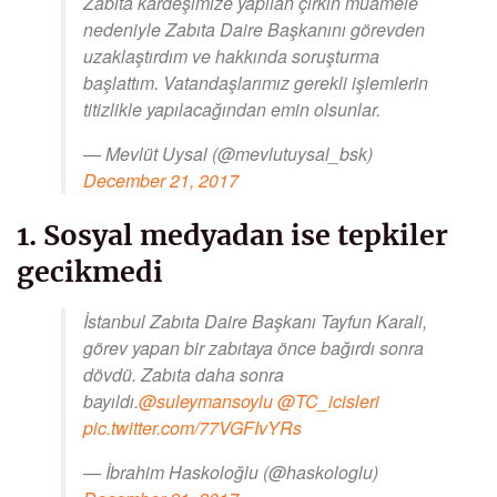
Zabıta kardeşimize yapılan çirkin muamele
nedeniyle Zabıta Daire Başkanını görevden
uzaklaştırdım ve hakkında soruşturma
başlattım. Vatandaşlarımız gerekli işlemlerin
titizlikle yapılacağından emin olsunlar.
— Mevlüt Uysal (@mevlutuysal_bsk)
December 21, 2017
1. Sosyal medyadan ise tepkiler
gecikmedi
İstanbul Zabıta Daire Başkanı Tayfun Karali,
görev yapan bir zabıtaya önce bağırdı sonra
dövdü. Zabıta daha sonra
bayıldı.
@suleymansoylu
@TC_icisleri
pic.twitter.com/77VGFIvYRs
— İbrahim Haskoloğlu (@haskologlu)