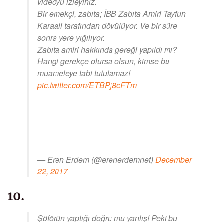
videoyu izleyiniz.
Bir emekçi, zabıta; İBB Zabıta Amiri Tayfun
Karaali tarafından dövülüyor. Ve bir süre
sonra yere yığılıyor.
Zabıta amiri hakkında gereği yapıldı mı?
Hangi gerekçe olursa olsun, kimse bu
muameleye tabi tutulamaz!
pic.twitter.com/ETBPj8cFTm
— Eren Erdem (@erenerdemnet)
December
22, 2017
10.
Şöförün yaptığı doğru mu yanlış! Peki bu