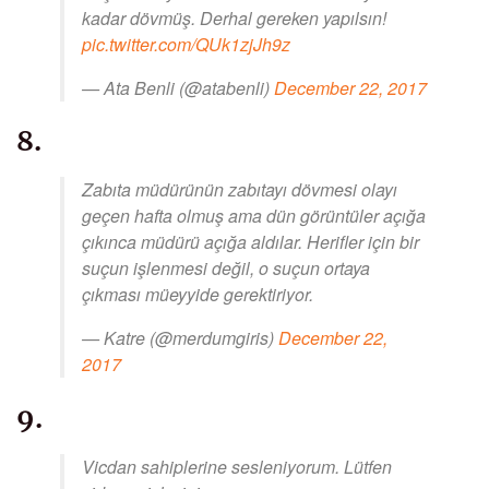
kadar dövmüş. Derhal gereken yapılsın!
pic.twitter.com/QUk1zjJh9z
— Ata Benli (@atabenli)
December 22, 2017
8.
Zabıta müdürünün zabıtayı dövmesi olayı
geçen hafta olmuş ama dün görüntüler açığa
çıkınca müdürü açığa aldılar. Herifler için bir
suçun işlenmesi değil, o suçun ortaya
çıkması müeyyide gerektiriyor.
— Katre (@merdumgiris)
December 22,
2017
9.
Vicdan sahiplerine sesleniyorum. Lütfen