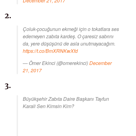
December 21, 2017
2.
Çoluk-çocuğunun ekmeği için o tokatlara ses
edemeyen zabıta kardeş. O çaresiz sabrını
da, yere düşüşünü de asla unutmayacağım.
https://t.co/BmXRNKwXfd
— Ömer Ekinci (@omerekinci)
December
21, 2017
3.
Büyükşehir Zabıta Daire Başkanı Tayfun
Karali Sen Kimsin Kim?