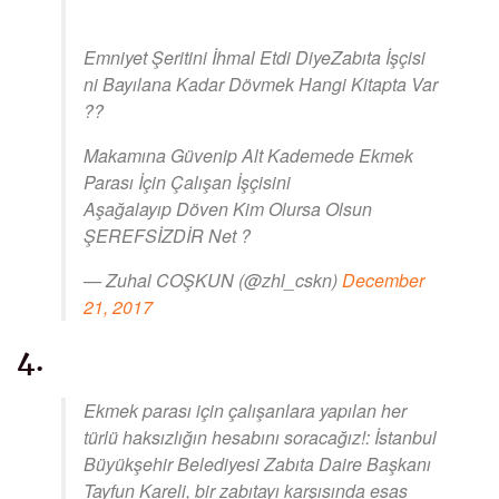
Emniyet Şeritini İhmal Etdi DiyeZabıta İşçisi
ni Bayılana Kadar Dövmek Hangi Kitapta Var
??
Makamına Güvenip Alt Kademede Ekmek
Parası İçin Çalışan İşçisini
Aşağalayıp Döven Kim Olursa Olsun
ŞEREFSİZDİR Net ?
— Zuhal COŞKUN (@zhl_cskn)
December
21, 2017
4.
Ekmek parası için çalışanlara yapılan her
türlü haksızlığın hesabını soracağız!: İstanbul
Büyükşehir Belediyesi Zabıta Daire Başkanı
Tayfun Kareli, bir zabıtayı karşısında esas