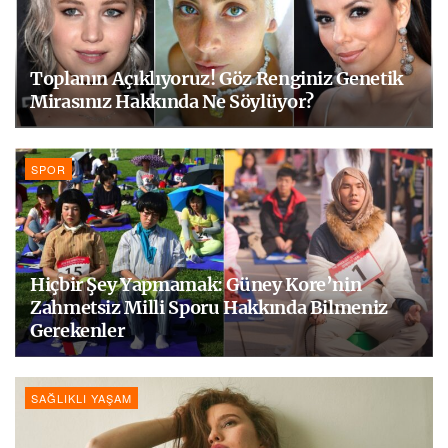
Toplanın Açıklıyoruz! Göz Renginiz Genetik
Mirasınız Hakkında Ne Söylüyor?
SPOR
Hiçbir Şey Yapmamak: Güney Kore’nin
Zahmetsiz Milli Sporu Hakkında Bilmeniz
Gerekenler
SAĞLIKLI YAŞAM