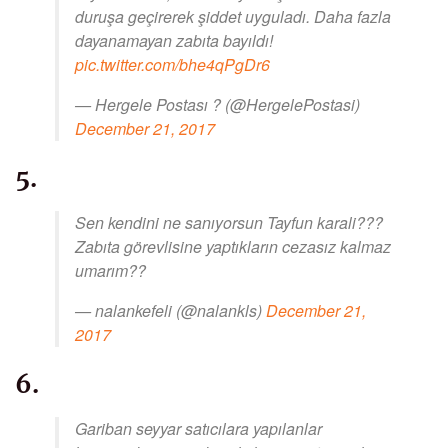
duruşa geçirerek şiddet uyguladı. Daha fazla
dayanamayan zabıta bayıldı!
pic.twitter.com/bhe4qPgDr6
— Hergele Postası ? (@HergelePostasi)
December 21, 2017
5.
Sen kendini ne sanıyorsun Tayfun karali???
Zabıta görevlisine yaptıkların cezasız kalmaz
umarım??
— nalankefeli (@nalankls)
December 21,
2017
6.
Gariban seyyar satıcılara yapılanlar