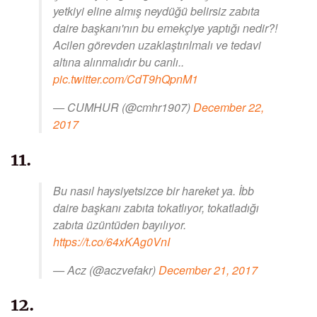
yetkiyi eline almış neydüğü belirsiz zabıta
daire başkanı'nın bu emekçiye yaptığı nedir?!
Acilen görevden uzaklaştırılmalı ve tedavi
altına alınmalıdır bu canlı..
pic.twitter.com/CdT9hQpnM1
— CUMHUR (@cmhr1907)
December 22,
2017
11.
Bu nasıl haysiyetsizce bir hareket ya. İbb
daire başkanı zabıta tokatlıyor, tokatladığı
zabıta üzüntüden bayılıyor.
https://t.co/64xKAg0VnI
— Acz (@aczvefakr)
December 21, 2017
12.