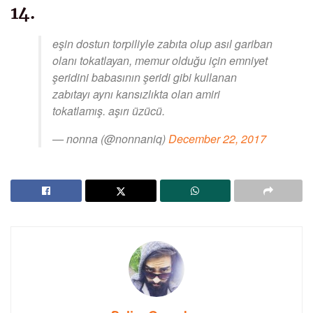
14.
eşin dostun torpiliyle zabıta olup asıl gariban
olanı tokatlayan, memur olduğu için emniyet
şeridini babasının şeridi gibi kullanan
zabıtayı aynı kansızlıkta olan amiri
tokatlamış. aşırı üzücü.
— nonna (@nonnaniq)
December 22, 2017