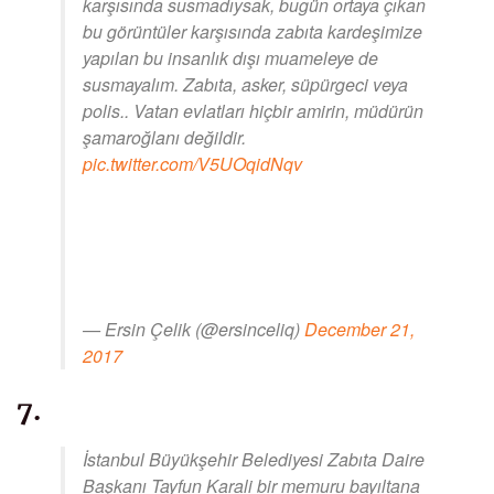
karşısında susmadıysak, bugün ortaya çıkan
bu görüntüler karşısında zabıta kardeşimize
yapılan bu insanlık dışı muameleye de
susmayalım. Zabıta, asker, süpürgeci veya
polis.. Vatan evlatları hiçbir amirin, müdürün
şamaroğlanı değildir.
pic.twitter.com/V5UOqidNqv
— Ersin Çelik (@ersinceliq)
December 21,
2017
7.
İstanbul Büyükşehir Belediyesi Zabıta Daire
Başkanı Tayfun Karali bir memuru bayıltana