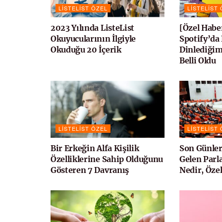
LISTELIST ÖZEL
LISTELIST
2023 Yılında ListeList
[Özel Habe
Okuyucularının İlgiyle
Spotify’da
Okuduğu 20 İçerik
Dinlediğim
Belli Oldu
LISTELIST ÖZEL
LISTELIST
Bir Erkeğin Alfa Kişilik
Son Günle
Özelliklerine Sahip Olduğunu
Gelen Parl
Gösteren 7 Davranış
Nedir, Özel