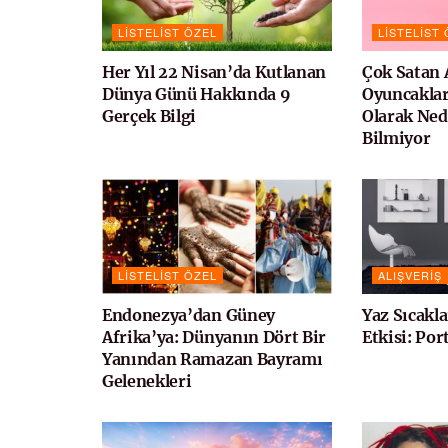
LISTELIST ÖZEL
LISTELIST
Her Yıl 22 Nisan’da Kutlanan
Çok Satan 
Dünya Günü Hakkında 9
Oyuncakla
Gerçek Bilgi
Olarak Ned
Bilmiyor
LISTELIST ÖZEL
ALIŞVERIŞ
Endonezya’dan Güney
Yaz Sıcakl
Afrika’ya: Dünyanın Dört Bir
Etkisi: Por
Yanından Ramazan Bayramı
Gelenekleri