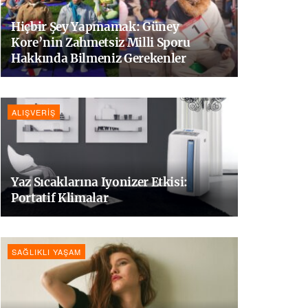
Hiçbir Şey Yapmamak: Güney
Kore’nin Zahmetsiz Milli Sporu
Hakkında Bilmeniz Gerekenler
ALIŞVERIŞ
Yaz Sıcaklarına Iyonizer Etkisi:
Portatif Klimalar
SAĞLIKLI YAŞAM