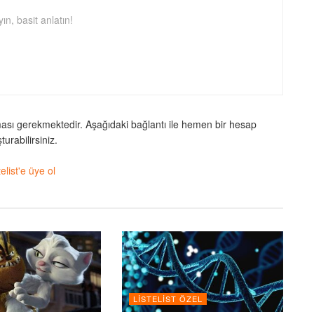
ın, basit anlatın!
ması gerekmektedir. Aşağıdaki bağlantı ile hemen bir hesap
turabilirsiniz.
telist'e üye ol
LISTELIST ÖZEL