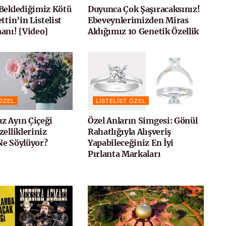
Beklediğimiz Kötü
Duyunca Çok Şaşıracaksınız!
ttin’in Listelist
Ebeveynlerimizden Miras
anı! [Video]
Aldığımız 10 Genetik Özellik
 ÖZEL
LISTELIST ÖZEL
z Ayın Çiçeği
Özel Anların Simgesi: Gönül
ellikleriniz
Rahatlığıyla Alışveriş
e Söylüyor?
Yapabileceğiniz En İyi
Pırlanta Markaları