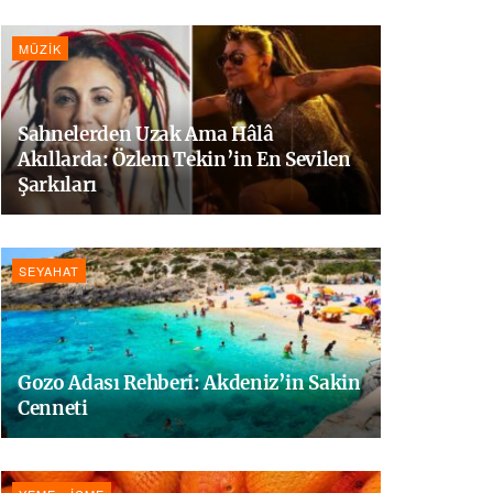
MÜZIK
Sahnelerden Uzak Ama Hâlâ
Akıllarda: Özlem Tekin’in En Sevilen
Şarkıları
SEYAHAT
Gozo Adası Rehberi: Akdeniz’in Sakin
Cenneti