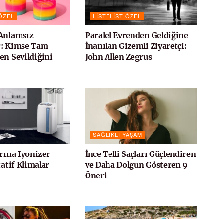
 ÖZEL
LISTELIST ÖZEL
Anlamsız
Paralel Evrenden Geldiğine
r: Kimse Tam
İnanılan Gizemli Ziyaretçi:
en Sevildiğini
John Allen Zegrus
SAĞLIKLI YAŞAM
arına Iyonizer
İnce Telli Saçları Güçlendiren
tatif Klimalar
ve Daha Dolgun Gösteren 9
Öneri