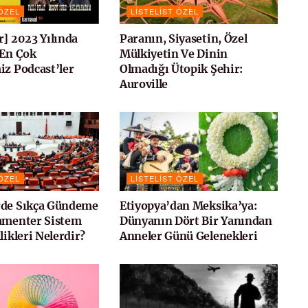
 ÖZEL
LISTELIST ÖZEL
r] 2023 Yılında
Paranın, Siyasetin, Özel
 En Çok
Mülkiyetin Ve Dinin
iz Podcast’ler
Olmadığı Ütopik Şehir:
Auroville
 ÖZEL
LISTELIST ÖZEL
rde Sıkça Gündeme
Etiyopya’dan Meksika’ya:
amenter Sistem
Dünyanın Dört Bir Yanından
likleri Nelerdir?
Anneler Günü Gelenekleri