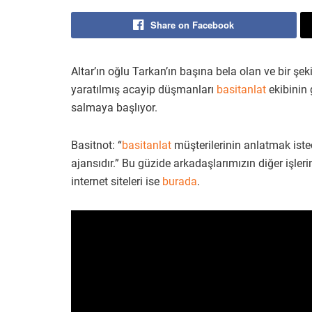
Share on Facebook
Altar’ın oğlu Tarkan’ın başına bela olan ve bir şek
yaratılmış acayip düşmanları
basitanlat
ekibinin 
salmaya başlıyor.
Basitnot: “
basitanlat
müşterilerinin anlatmak istedi
ajansıdır.” Bu güzide arkadaşlarımızın diğer işle
internet siteleri ise
burada
.