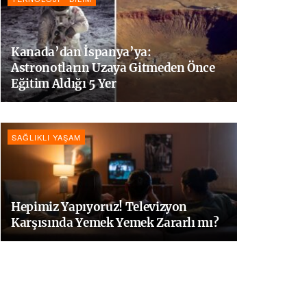
Kanada’dan İspanya’ya:
Astronotların Uzaya Gitmeden Önce
Eğitim Aldığı 5 Yer
SAĞLIKLI YAŞAM
Hepimiz Yapıyoruz! Televizyon
Karşısında Yemek Yemek Zararlı mı?