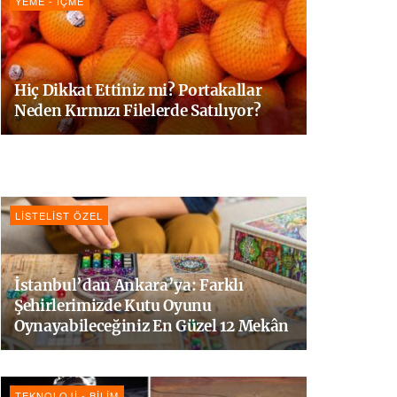
YEME - İÇME
Hiç Dikkat Ettiniz mi? Portakallar
Neden Kırmızı Filelerde Satılıyor?
LISTELIST ÖZEL
İstanbul’dan Ankara’ya: Farklı
Şehirlerimizde Kutu Oyunu
Oynayabileceğiniz En Güzel 12 Mekân
TEKNOLOJI - BILIM