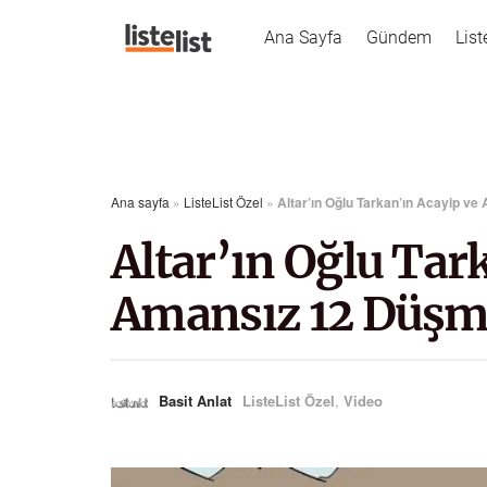
Ana Sayfa
Gündem
List
Ana sayfa
»
ListeList Özel
»
Altar’ın Oğlu Tarkan’ın Acayip v
Altar’ın Oğlu Tar
Amansız 12 Düşm
Basit Anlat
ListeList Özel
,
Video