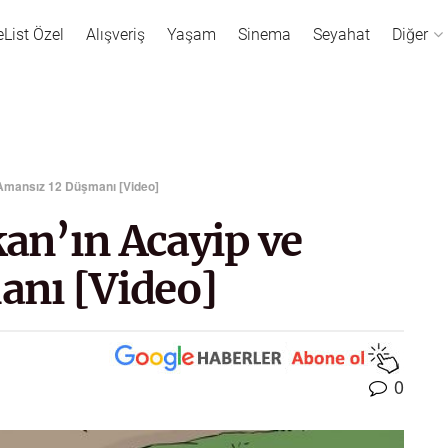
eList Özel
Alışveriş
Yaşam
Sinema
Seyahat
Diğer
e Amansız 12 Düşmanı [Video]
kan’ın Acayip ve
anı [Video]
0