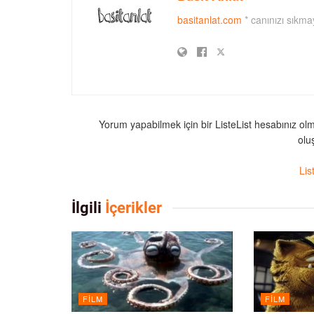
basitanlat.com
* canınızı sıkmay
Yorum yapabilmek için bir ListeList hesabınız ol
oluş
Lis
İlgili
İçerikler
FILM
FILM