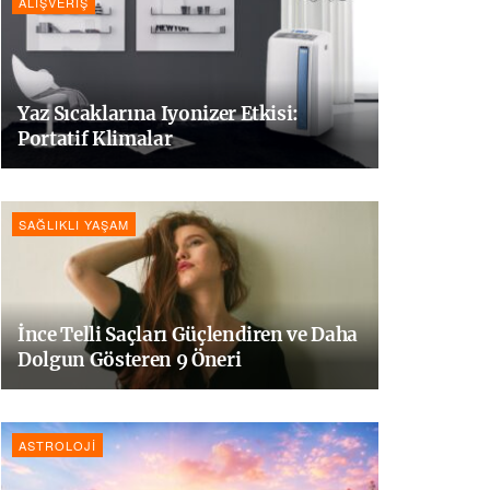
ALIŞVERIŞ
Yaz Sıcaklarına Iyonizer Etkisi:
Portatif Klimalar
SAĞLIKLI YAŞAM
İnce Telli Saçları Güçlendiren ve Daha
Dolgun Gösteren 9 Öneri
ASTROLOJI