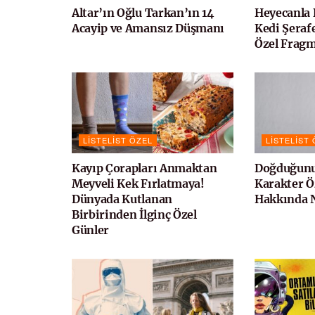
Altar’ın Oğlu Tarkan’ın 14
Heyecanla 
Acayip ve Amansız Düşmanı
Kedi Şerafe
Özel Fragm
LISTELIST ÖZEL
LISTELIST
Kayıp Çorapları Anmaktan
Doğduğunu
Meyveli Kek Fırlatmaya!
Karakter Öz
Dünyada Kutlanan
Hakkında N
Birbirinden İlginç Özel
Günler