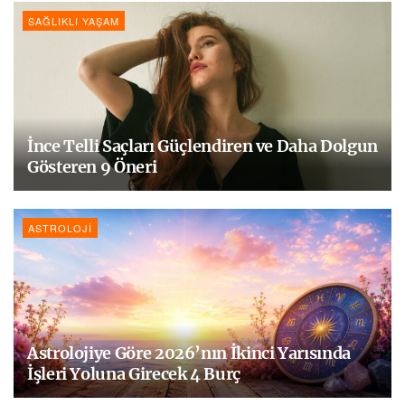
SAĞLIKLI YAŞAM
İnce Telli Saçları Güçlendiren ve Daha Dolgun
Gösteren 9 Öneri
ASTROLOJI
Astrolojiye Göre 2026’nın İkinci Yarısında
İşleri Yoluna Girecek 4 Burç