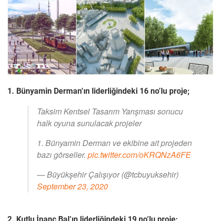
1. Bünyamin Derman’ın liderliğindeki 16 no’lu proje;
Taksim Kentsel Tasarım Yarışması sonucu
halk oyuna sunulacak projeler
1. Bünyamin Derman ve ekibine ait projeden
bazı görseller.
pic.twitter.com/oKRQNzA6FE
— Büyükşehir Çalışıyor (@tcbuyuksehir)
September 23, 2020
2. Kutlu İnanç Bal’ın liderliğindeki 19 no’lu proje;