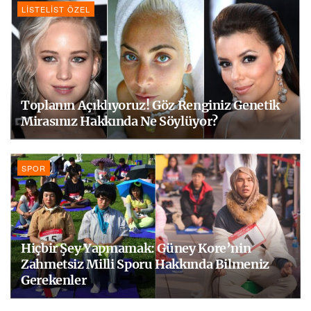
LISTELIST ÖZEL
Toplanın Açıklıyoruz! Göz Renginiz Genetik
Mirasınız Hakkında Ne Söylüyor?
SPOR
Hiçbir Şey Yapmamak: Güney Kore’nin
Zahmetsiz Milli Sporu Hakkında Bilmeniz
Gerekenler