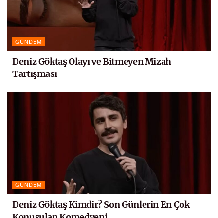
GÜNDEM
Deniz Göktaş Olayı ve Bitmeyen Mizah
Tartışması
GÜNDEM
Deniz Göktaş Kimdir? Son Günlerin En Çok
Konuşulan Komedyeni