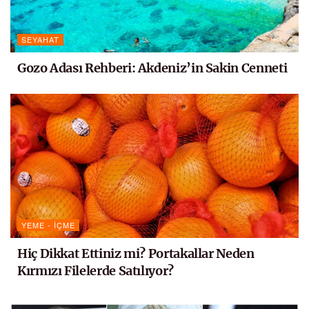
SEYAHAT
Gozo Adası Rehberi: Akdeniz’in Sakin Cenneti
YEME - İÇME
Hiç Dikkat Ettiniz mi? Portakallar Neden
Kırmızı Filelerde Satılıyor?