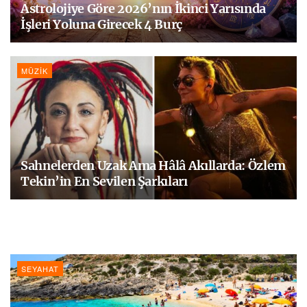
Astrolojiye Göre 2026’nın İkinci Yarısında
İşleri Yoluna Girecek 4 Burç
MÜZIK
Sahnelerden Uzak Ama Hâlâ Akıllarda: Özlem
Tekin’in En Sevilen Şarkıları
SEYAHAT