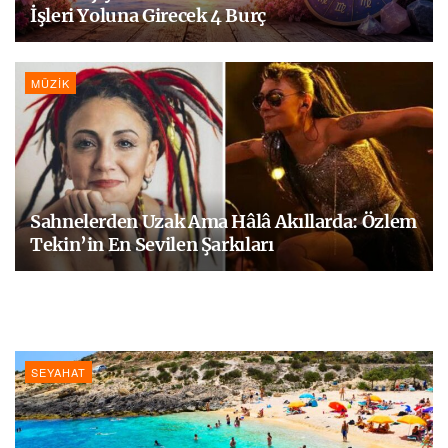
İşleri Yoluna Girecek 4 Burç
MÜZIK
Sahnelerden Uzak Ama Hâlâ Akıllarda: Özlem
Tekin’in En Sevilen Şarkıları
SEYAHAT