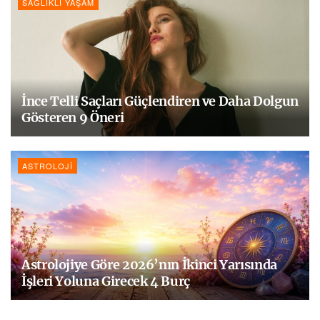
SAĞLIKLI YAŞAM
İnce Telli Saçları Güçlendiren ve Daha Dolgun
Gösteren 9 Öneri
ASTROLOJI
Astrolojiye Göre 2026’nın İkinci Yarısında
İşleri Yoluna Girecek 4 Burç