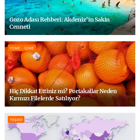
Gozo Adası Rehberi: Akdeniz’in Sakin
Cenneti
YEME - İÇME
Hiç Dikkat Ettiniz mi? Portakallar Neden
Kırmızı Filelerde Satılıyor?
YAŞAM