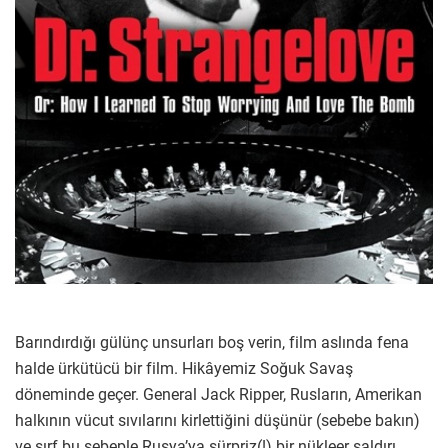
Barındırdığı gülünç unsurları boş verin, film aslında fena
halde ürkütücü bir film. Hikâyemiz Soğuk Savaş
döneminde geçer. General Jack Ripper, Rusların, Amerikan
halkının vücut sıvılarını kirlettiğini düşünür (sebebe bakın)
ve sırf bu sebeple Rusya’ya sürpriz(!) bir nükleer saldırı