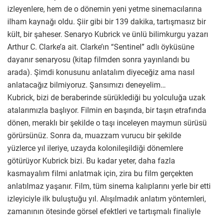
izleyenlere, hem de o dönemin yeni yetme sinemacılarına
ilham kaynağı oldu. Şiir gibi bir 139 dakika, tartışmasız bir
kült, bir şaheser. Senaryo Kubrick ve ünlü bilimkurgu yazarı
Arthur C. Clarke’a ait. Clarke’ın “Sentinel” adlı öyküsüne
dayanır senaryosu (kitap filmden sonra yayınlandı bu
arada). Şimdi konusunu anlatalım diyeceğiz ama nasıl
anlatacağız bilmiyoruz. Şansımızı deneyelim…
Kubrick, bizi de beraberinde sürüklediği bu yolculuğa uzak
atalarımızla başlıyor. Filmin en başında, bir taşın etrafında
dönen, meraklı bir şekilde o taşı inceleyen maymun sürüsü
görürsünüz. Sonra da, muazzam vurucu bir şekilde
yüzlerce yıl ileriye, uzayda kolonileşildiği dönemlere
götürüyor Kubrick bizi. Bu kadar yeter, daha fazla
kasmayalım filmi anlatmak için, zira bu film gerçekten
anlatılmaz yaşanır. Film, tüm sinema kalıplarını yerle bir etti
izleyiciyle ilk buluştuğu yıl. Alışılmadık anlatım yöntemleri,
zamanının ötesinde görsel efektleri ve tartışmalı finaliyle