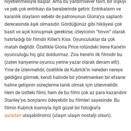
niyetlenmesiyle başlar. Ama bu yardımsever tavrı, bir ilişkiyi
ve pek çok entrikayı da beraberinde getirir. Entrikaların ve
karanlık olayların sebebi de patronunun Gloria’ya saplantı
derecesinde âşık olmasıdır. Gördüğünüz gibi hikâyesi çok
basit ve açık konuşmak gerekirse, izleyicinin “tırıvırı” olarak
hatırladığı bir filmdir Killer’s Kiss. Oyunculuklar da çok
matah değildir. Özellikle Gloria Price rolündeki Irene Kane’in
oyunculuğu hiç göz doldurmaz. Zira Irene’in ilk filmidir bu
(zaten kariyerine oyuncu yerine yazar olarak devam etti).
Yine de izlenmelidir, özellikle de Kubrick’in nereden nereye
geldiğini görmek, kendi halinde bir yönetmenken bir efsane
haline gelişinin süreçlerine tanık olmak için izlenmelidir.
Hem de üstteki filmi, hem de bu filmi çok az para kazandırır
Stanley’ye, borçlarını ödeyebilir bu filmleri sayesinde. Bu
filmin Kubrick kısmıyla ilgili güzel bir fotoğrafa
şuradan
ulaşabilirsiniz (ulaşın ulaşın nostalji olsun).