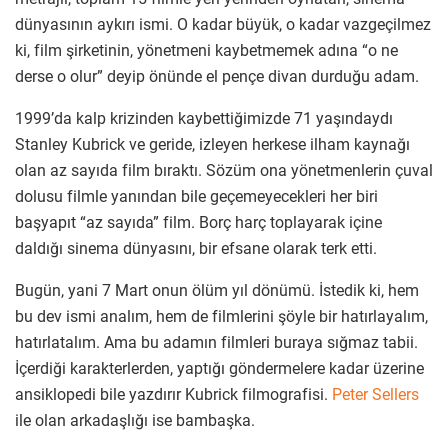
dünyasının aykırı ismi. O kadar büyük, o kadar vazgeçilmez
ki, film şirketinin, yönetmeni kaybetmemek adına “o ne
derse o olur” deyip önünde el pençe divan durduğu adam.
1999’da kalp krizinden kaybettiğimizde 71 yaşındaydı
Stanley Kubrick ve geride, izleyen herkese ilham kaynağı
olan az sayıda film bıraktı. Sözüm ona yönetmenlerin çuval
dolusu filmle yanından bile geçemeyecekleri her biri
başyapıt “az sayıda” film. Borç harç toplayarak içine
daldığı sinema dünyasını, bir efsane olarak terk etti.
Bugün, yani 7 Mart onun ölüm yıl dönümü. İstedik ki, hem
bu dev ismi analım, hem de filmlerini şöyle bir hatırlayalım,
hatırlatalım. Ama bu adamın filmleri buraya sığmaz tabii.
İçerdiği karakterlerden, yaptığı göndermelere kadar üzerine
ansiklopedi bile yazdırır Kubrick filmografisi.
Peter Sellers
ile olan arkadaşlığı ise bambaşka.