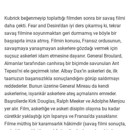
Kubrick beğenmeyip toplattığı filmden sonra bir savaş filmi
daha çekti. Fear and Desire’dan iyi ders çıkarmış ki, tekrar
savaş filmine soyunmaktan geri durmamış ve böyle bir
başyapıta imza atmış. Filmin konusu, Fransız ordusunun,
savaşmaya yanaşmayan askerlere gözdağı vermek için
suçsuz askerleri idam etmesine dayanır. General Broulard,
Almanlar tarafından canhıraş bir biçimde savunulan Ant
Tepesi’ni ele geçirmek ister. Albay Dax’in askerleri de, ilk
taarruzun başarısızlıkla sonuçlandığını görüp saldırmayı
reddederler. Bunun üzerine General Mireau da kendi
askerlerine, isyankâr askerlere ateş açmalarını emreder.
Başrollerde Kirk Douglas, Ralph Meeker ve Adolphe Menjou
yer alır. Film, askerliğe ve askeri disiplin olayına bu kadar
cüretkâr yaklaştığı için İspanya ve Fransa’da yasaklanır.
Filme müthiş bir karamsarlık hâkimdir (savaş filmi sonuçta,