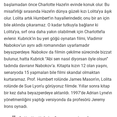
başlamadan önce Charlotte Haze’in evinde konuk olur. Bu
misafirliği sırasında Haze’in dünya güzeli kızı Lolita’ya âşık
olur. Lolita artık Humbert’ın hayallerindedir, onu bir an için
bile aklında çıkaramaz. O kadar tutkuyla bağlanır ki
Lolita’ya, sırf ona daha yakın olabilmek için Charlotte’la
evlenir. Kubrick’in bu yeri göğü oynatan filmi, Vladimir
Nabokov’un aynı adlı romanından uyarlamadır
beyazperdeye. Nabokov da filmin çekilme sürecinde bizzat
bulunur, hatta Kubrick “Abi sen nasıl diyorsan öyle olsun”
tadında davranır Nabokov’a. Kitapta kızın 12 olan yaşını,
senaryoda 15 yapmaları bile filmi skandal olmaktan
kurtaramaz. Prof. Humbert rolünde James Mason’ın, Lolita
rolünde de Sue Lyon’u görüyoruz filmde. Yıllar sonra kitap
bir kez daha beyazperdeye aktarıldı. 1997’de Adrian Lyne’ın
yönetmenliğini yaptığı versiyonda da profesörü Jeremy
Irons oynadı.