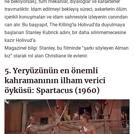
ne bekliyorsak), tüm mekânlar, diyaloglar ve karakterler
travmatiktir. İdam edilmeyi bekleyiş süreci, askerlerin ölüm
içerikli konuşmaları ve idam sahnesiyle izleyenin canından
can alır. Bu başyapıt, The Killing’la Holivud’da duyulmaya
başlanan Stanley Kubrick adını, bir daha silinmemecesine
kazır Holivud’a.
Magazinel bilgi: Stanley, bu filminde “şarkı söyleyen Alman
kız” olarak rol alan Christiane ile evlenir.
5. Yeryüzünün en önemli
kahramanının ilham verici
öyküsü: Spartacus (1960)