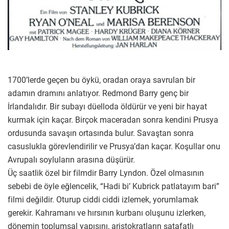
1700’lerde geçen bu öykü, oradan oraya savrulan bir
adamın dramını anlatıyor. Redmond Barry genç bir
İrlandalıdır. Bir subayı düelloda öldürür ve yeni bir hayat
kurmak için kaçar. Birçok maceradan sonra kendini Prusya
ordusunda savaşın ortasında bulur. Savaştan sonra
casuslukla görevlendirilir ve Prusya’dan kaçar. Koşullar onu
Avrupalı soyluların arasına düşürür.
Üç saatlik özel bir filmdir Barry Lyndon. Özel olmasının
sebebi de öyle eğlencelik, “Hadi bi’ Kubrick patlatayım bari”
filmi değildir. Oturup ciddi ciddi izlemek, yorumlamak
gerekir. Kahramanı ve hırsının kurbanı oluşunu izlerken,
dönemin toplumsal yapısını, aristokratların şatafatlı