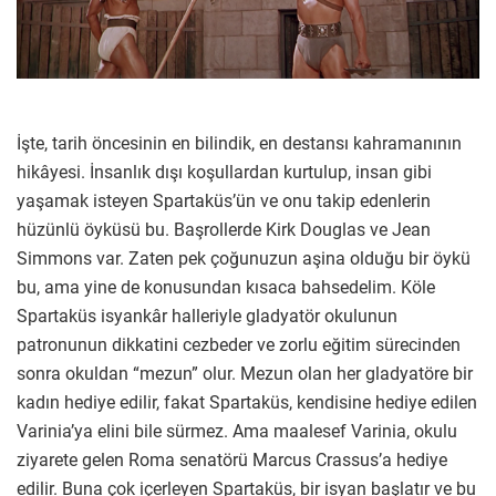
İşte, tarih öncesinin en bilindik, en destansı kahramanının
hikâyesi. İnsanlık dışı koşullardan kurtulup, insan gibi
yaşamak isteyen Spartaküs’ün ve onu takip edenlerin
hüzünlü öyküsü bu. Başrollerde Kirk Douglas ve Jean
Simmons var. Zaten pek çoğunuzun aşina olduğu bir öykü
bu, ama yine de konusundan kısaca bahsedelim. Köle
Spartaküs isyankâr halleriyle gladyatör okulunun
patronunun dikkatini cezbeder ve zorlu eğitim sürecinden
sonra okuldan “mezun” olur. Mezun olan her gladyatöre bir
kadın hediye edilir, fakat Spartaküs, kendisine hediye edilen
Varinia’ya elini bile sürmez. Ama maalesef Varinia, okulu
ziyarete gelen Roma senatörü Marcus Crassus’a hediye
edilir. Buna çok içerleyen Spartaküs, bir isyan başlatır ve bu