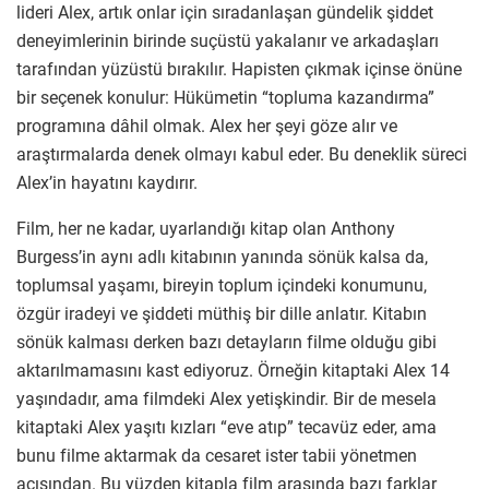
lideri Alex, artık onlar için sıradanlaşan gündelik şiddet
deneyimlerinin birinde suçüstü yakalanır ve arkadaşları
tarafından yüzüstü bırakılır. Hapisten çıkmak içinse önüne
bir seçenek konulur: Hükümetin “topluma kazandırma”
programına dâhil olmak. Alex her şeyi göze alır ve
araştırmalarda denek olmayı kabul eder. Bu deneklik süreci
Alex’in hayatını kaydırır.
Film, her ne kadar, uyarlandığı kitap olan Anthony
Burgess’in aynı adlı kitabının yanında sönük kalsa da,
toplumsal yaşamı, bireyin toplum içindeki konumunu,
özgür iradeyi ve şiddeti müthiş bir dille anlatır. Kitabın
sönük kalması derken bazı detayların filme olduğu gibi
aktarılmamasını kast ediyoruz. Örneğin kitaptaki Alex 14
yaşındadır, ama filmdeki Alex yetişkindir. Bir de mesela
kitaptaki Alex yaşıtı kızları “eve atıp” tecavüz eder, ama
bunu filme aktarmak da cesaret ister tabii yönetmen
açısından. Bu yüzden kitapla film arasında bazı farklar