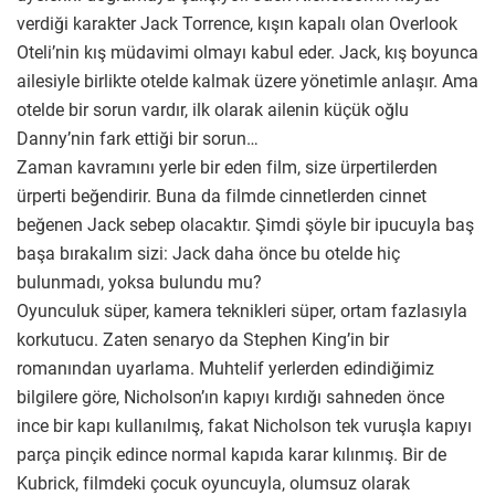
verdiği karakter Jack Torrence, kışın kapalı olan Overlook
Oteli’nin kış müdavimi olmayı kabul eder. Jack, kış boyunca
ailesiyle birlikte otelde kalmak üzere yönetimle anlaşır. Ama
otelde bir sorun vardır, ilk olarak ailenin küçük oğlu
Danny’nin fark ettiği bir sorun…
Zaman kavramını yerle bir eden film, size ürpertilerden
ürperti beğendirir. Buna da filmde cinnetlerden cinnet
beğenen Jack sebep olacaktır. Şimdi şöyle bir ipucuyla baş
başa bırakalım sizi: Jack daha önce bu otelde hiç
bulunmadı, yoksa bulundu mu?
Oyunculuk süper, kamera teknikleri süper, ortam fazlasıyla
korkutucu. Zaten senaryo da Stephen King’in bir
romanından uyarlama. Muhtelif yerlerden edindiğimiz
bilgilere göre, Nicholson’ın kapıyı kırdığı sahneden önce
ince bir kapı kullanılmış, fakat Nicholson tek vuruşla kapıyı
parça pinçik edince normal kapıda karar kılınmış. Bir de
Kubrick, filmdeki çocuk oyuncuyla, olumsuz olarak