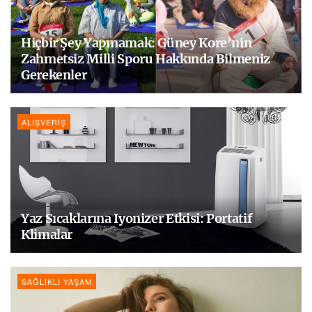
Hiçbir Şey Yapmamak: Güney Kore’nin
Zahmetsiz Milli Sporu Hakkında Bilmeniz
Gerekenler
ALIŞVERIŞ
Yaz Sıcaklarına Iyonizer Etkisi: Portatif
Klimalar
SAĞLIKLI YAŞAM