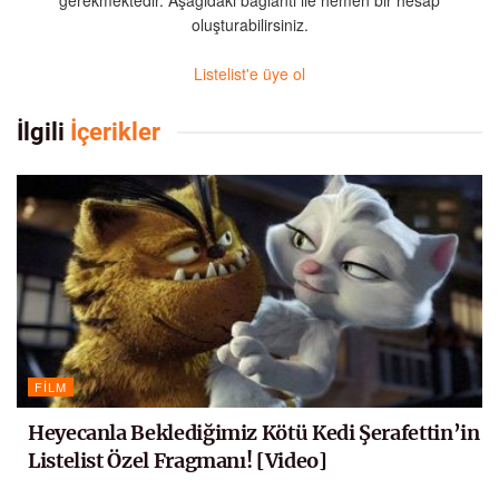
oluşturabilirsiniz.
Listelist'e üye ol
İlgili
İçerikler
FILM
Heyecanla Beklediğimiz Kötü Kedi Şerafettin’in
Listelist Özel Fragmanı! [Video]