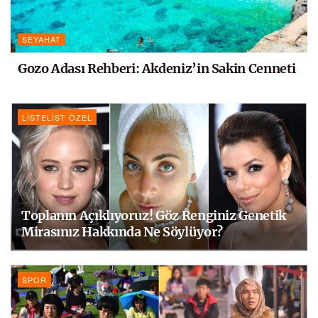
SEYAHAT
Gozo Adası Rehberi: Akdeniz’in Sakin Cenneti
LISTELIST ÖZEL
Toplanın Açıklıyoruz! Göz Renginiz Genetik
Mirasınız Hakkında Ne Söylüyor?
SPOR