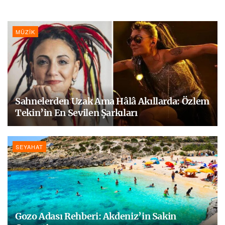
MÜZIK
Sahnelerden Uzak Ama Hâlâ Akıllarda: Özlem
Tekin’in En Sevilen Şarkıları
SEYAHAT
Gozo Adası Rehberi: Akdeniz’in Sakin