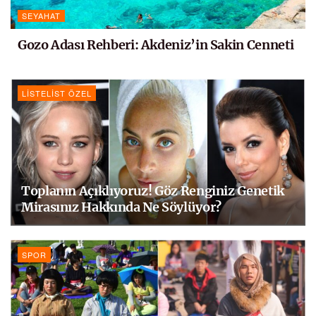
SEYAHAT
Gozo Adası Rehberi: Akdeniz’in Sakin Cenneti
LISTELIST ÖZEL
Toplanın Açıklıyoruz! Göz Renginiz Genetik
Mirasınız Hakkında Ne Söylüyor?
SPOR