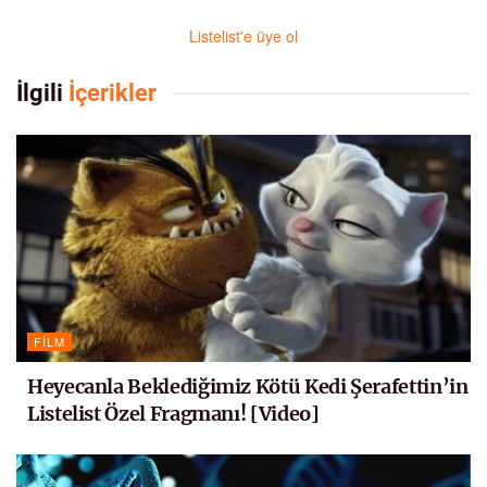
Listelist'e üye ol
İlgili
İçerikler
FILM
Heyecanla Beklediğimiz Kötü Kedi Şerafettin’in
Listelist Özel Fragmanı! [Video]