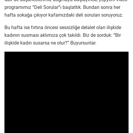
programımız “Deli Sorular”ı başlattık. Bundan sonra her
hafta sokağa çıkıyor kafamızdaki deli soruları soruyoruz.
Bu hafta ise fırtına öncesi sessizliğe delalet olan ilişkide
kadının susması aklımıza çok takıldı. Biz de sorduk: “Bir
ilişkide kadın susarsa ne olur?” Buyursunlar.