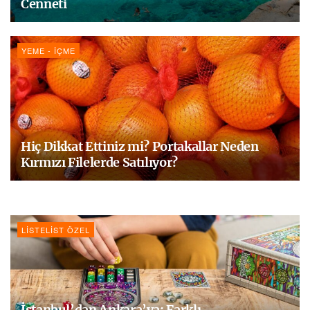
Cenneti
YEME - İÇME
Hiç Dikkat Ettiniz mi? Portakallar Neden
Kırmızı Filelerde Satılıyor?
LISTELIST ÖZEL
İstanbul’dan Ankara’ya: Farklı