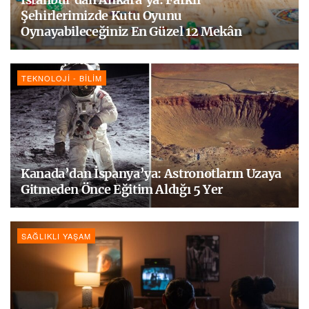
Şehirlerimizde Kutu Oyunu
Oynayabileceğiniz En Güzel 12 Mekân
TEKNOLOJI - BILIM
Kanada’dan İspanya’ya: Astronotların Uzaya
Gitmeden Önce Eğitim Aldığı 5 Yer
SAĞLIKLI YAŞAM