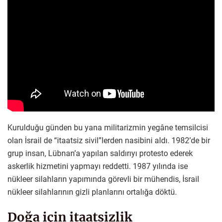
Kurulduğu günden bu yana militarizmin yegâne temsilcisi
olan İsrail de “itaatsiz sivil”lerden nasibini aldı. 1982’de bir
grup insan, Lübnan’a yapılan saldırıyı protesto ederek
askerlik hizmetini yapmayı reddetti. 1987 yılında ise
nükleer silahların yapımında görevli bir mühendis, İsrail
nükleer silahlarının gizli planlarını ortalığa döktü.
Doğa için itaatsizlik