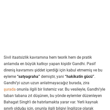
Sivil itaatsizlik kavramına hem teorik hem de pratik
anlamda en büyük katkıyı yapan kişidir Gandhi. Pasif
direniş kavramını şiddet içerdiği için kabul etmemiş ve bu
eyleme
“satyagraha”
demiştir, yani
“hakikatin gücü”
.
Gandhi’yi uzun uzun anlatmayacağız burada, zira
şurada
onunla ilgili bir listemiz var. Bu vesileyle, Gandhi’yle
taban tabana zıt düşünen, bu yönde eylemler düzenleyen
Bahagat Singh’i de hatırlamakta yarar var. Yerli kaynak
sınırlı olduğu için, onunla ilgili bilgiyi İngilizce olarak