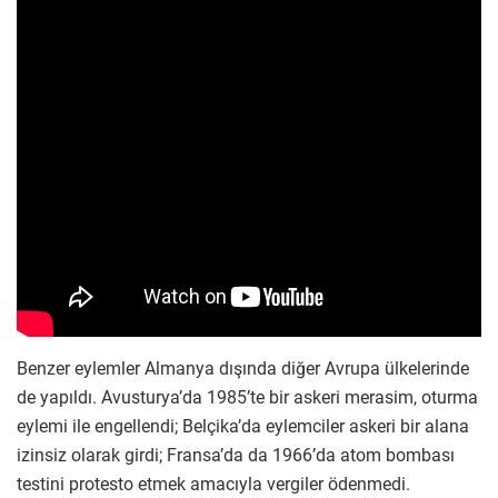
Benzer eylemler Almanya dışında diğer Avrupa ülkelerinde
de yapıldı. Avusturya’da 1985’te bir askeri merasim, oturma
eylemi ile engellendi; Belçika’da eylemciler askeri bir alana
izinsiz olarak girdi; Fransa’da da 1966’da atom bombası
testini protesto etmek amacıyla vergiler ödenmedi.