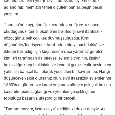
katlanacak.” Bir eylemi “sivil itaatsizlik” eylemi olarak
adlandırabilmemizin temel ölçütleri bunlar, peşin peşin
yazalım.
Thoreau’nun uyguladığı, kavramlaştırdığı ve -az önce
okuduğunuz- temel ölçütlerini belirlediği sivil itaatsizlik
sözcüğünü, pek çok kez duymuşsunuzdur. Kimi
düşünürler/teorisyenler tarafından bireyi pasif kıldığı ve
iktidarı beslediği için küçümsenen, işe yaramaz görülen;
kimileri tarafından da bireysel eylem biçiminin, kişinin
haksızlığa karşı tepkisinin ve kendini gerçekleştirmesinin en
yalın, en barışçıl hâli olarak yüceltilen bir kavram bu. Hangi
düşünceye yakın olursanız olun, sivil itaatsizlik eylemlerinin
1850’den günümüze kadar yaşanan süreçte pek çok hakkın
kazanılmasını sağladığı ve eylemleri gerçekleştiren
topluluğu başarıya ulaştırdığı bir gerçek.
“Tamam hocam, kısa kes ya” dediğinizi duyar gibiyiz. Az