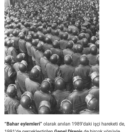
“Bahar eylemleri”
olarak anılan 1989’daki işçi hareketi de,
1991’de gerçekleştirilen
Genel Direniş
de birçok yönüyle