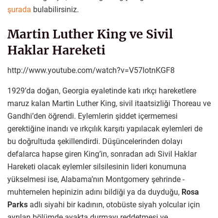
şurada
bulabilirsiniz.
Martin Luther King ve Sivil
Haklar Hareketi
http://www.youtube.com/watch?v=V57lotnKGF8
1929’da doğan, Georgia eyaletinde katı ırkçı hareketlere
maruz kalan Martin Luther King, sivil itaatsizliği Thoreau ve
Gandhi’den öğrendi. Eylemlerin şiddet içermemesi
gerektiğine inandı ve ırkçılık karşıtı yapılacak eylemleri de
bu doğrultuda şekillendirdi. Düşüncelerinden dolayı
defalarca hapse giren King’in, sonradan adı Sivil Haklar
Hareketi olacak eylemler silsilesinin lideri konumuna
yükselmesi ise, Alabama’nın Montgomery şehrinde -
muhtemelen hepinizin adını bildiği ya da duyduğu,
Rosa
Parks
adlı siyahi bir kadının, otobüste siyah yolcular için
ayrılan bölümde ayakta durmayı reddetmesi ve