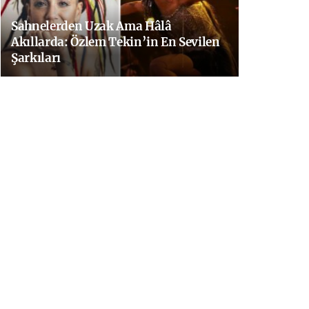
Sahnelerden Uzak Ama Hâlâ
Akıllarda: Özlem Tekin’in En Sevilen
Şarkıları