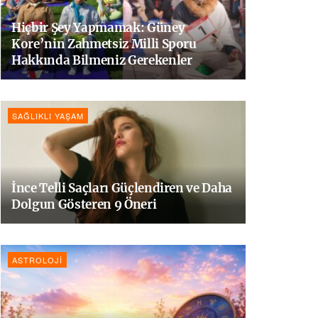
Hiçbir Şey Yapmamak: Güney
Kore’nin Zahmetsiz Milli Sporu
Hakkında Bilmeniz Gerekenler
SAĞLIKLI YAŞAM
İnce Telli Saçları Güçlendiren ve Daha
Dolgun Gösteren 9 Öneri
ASTROLOJI