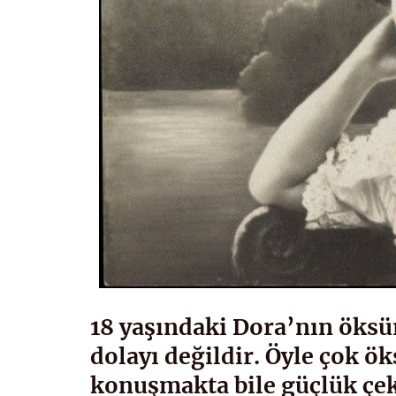
18 yaşındaki Dora’nın öks
dolayı değildir. Öyle çok 
konuşmakta bile güçlük çe