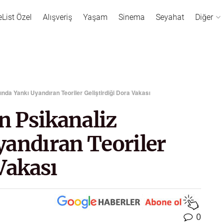
eList Özel
Alışveriş
Yaşam
Sinema
Seyahat
Diğer
nda Yankı Uyandıran Teoriler Geliştirdiği Dora Vakası
 Psikanaliz
yandıran Teoriler
Vakası
0