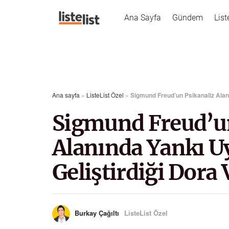
Ana Sayfa
Gündem
List
Ana sayfa
»
ListeList Özel
»
Sigmund Freud’un Psikanaliz Alanı
Sigmund Freud’un
Alanında Yankı U
Geliştirdiği Dora 
Burkay Çağıltı
ListeList Özel