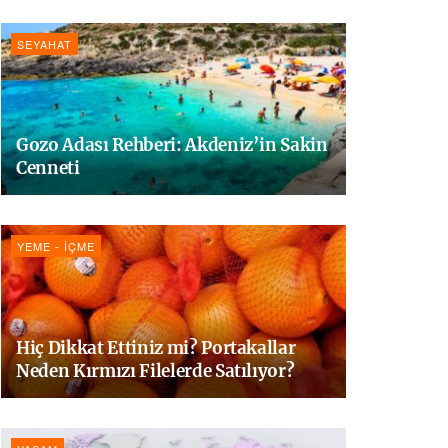
SEYAHAT
Gozo Adası Rehberi: Akdeniz’in Sakin
Cenneti
YEME - İÇME
Hiç Dikkat Ettiniz mi? Portakallar
Neden Kırmızı Filelerde Satılıyor?