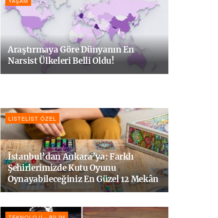
YAŞAM
Araştırmaya Göre Dünyanın En
Narsist Ülkeleri Belli Oldu!
LISTELIST ÖZEL
İstanbul’dan Ankara’ya: Farklı
Şehirlerimizde Kutu Oyunu
Oynayabileceğiniz En Güzel 12 Mekân
TEKNOLOJI - BILIM