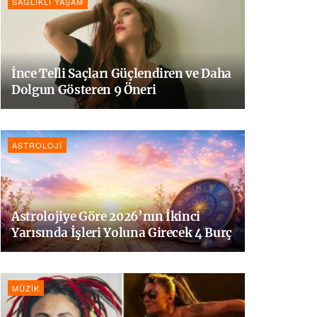
SAĞLIKLI YAŞAM
İnce Telli Saçları Güçlendiren ve Daha
Dolgun Gösteren 9 Öneri
ASTROLOJI
Astrolojiye Göre 2026’nın İkinci
Yarısında İşleri Yoluna Girecek 4 Burç
MÜZIK